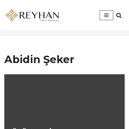
İçeriğe
geç
Abidin Şeker