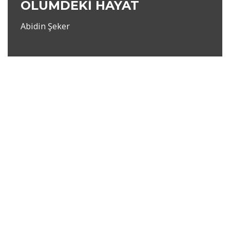
ÖLÜMDEKİ HAYAT
Abidin Şeker
Neve
|
WordPress
ile güçlendirilmiştir