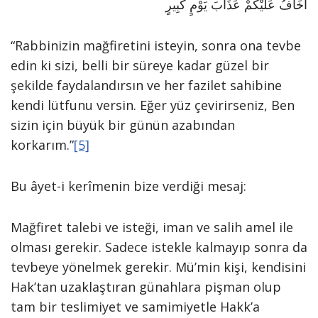
أَخَافُ عَلَيْكُمْ عَذَابَ يَوْمٍ كَبِيرٍ
“Rabbinizin mağfiretini isteyin, sonra ona tevbe
edin ki sizi, belli bir süreye kadar güzel bir
şekilde faydalandırsın ve her fazilet sahibine
kendi lütfunu versin. Eğer yüz çevirirseniz, Ben
sizin için büyük bir günün azabından
korkarım.”
[5]
Bu âyet-i kerîmenin bize verdiği mesaj:
Mağfiret talebi ve isteği, iman ve salih amel ile
olması gerekir. Sadece istekle kalmayıp sonra da
tevbeye yönelmek gerekir. Mü’min kişi, kendisini
Hak’tan uzaklaştıran günahlara pişman olup
tam bir teslimiyet ve samimiyetle Hakk’a