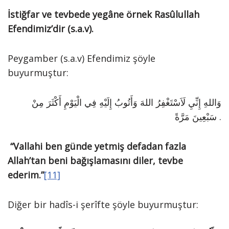
İstiğfar ve tevbede yegâne örnek Rasûlullah
Efendimiz’dir (s.a.v).
Peygamber (s.a.v) Efendimiz şöyle
buyurmuştur:
وَاللهِ إِنِّيِ لَاَسْتَغْفِرُ اللهَ وَأَتُوبُ إِلَيْهِ فِي الْيَوْمِ أَكْثَرَ مِنْ
سَبْعِينَ مَرَّةً .
“Vallahi ben günde yetmiş defadan fazla
Allah’tan beni bağışlamasını diler, tevbe
ederim.”
[11]
Diğer bir hadîs-i şerîfte şöyle buyurmuştur: