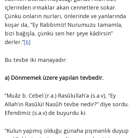
içlerinden ırmaklar akan cennetlere sokar.
Çünkü onların nurları, önlerinde ve yanlarında
koşar da, “Ey Rabbimiz! Nurumuzu tamamla,
bizi bağışla, çünkü sen her şeye kâdirsin”
derler.”
[6]
Bu tevbe iki manayadır:
a) Dönmemek üzere yapılan tevbedir.
“Muâz b. Cebel (r.a.) Rasûlullah’a (s.a.v), “Ey
Allah’ın Rasûlü! Nasûh tevbe nedir?” diye sordu.
Efendimiz (s.a.v) de buyurdu ki:
“Kulun yapmış olduğu günaha pişmanlık duyup