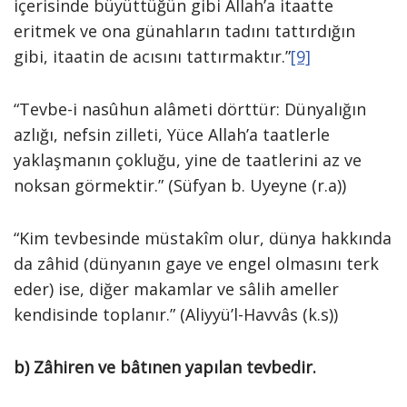
içerisinde büyüttüğün gibi Allah’a itaatte
eritmek ve ona günahların tadını tattırdığın
gibi, itaatin de acısını tattırmaktır.”
[9]
“Tevbe-i nasûhun alâmeti dörttür: Dünyalığın
azlığı, nefsin zilleti, Yüce Allah’a taatlerle
yaklaşmanın çokluğu, yine de taatlerini az ve
noksan görmektir.” (Süfyan b. Uyeyne (r.a))
“Kim tevbesinde müstakîm olur, dünya hakkında
da zâhid (dünyanın gaye ve engel olmasını terk
eder) ise, diğer makamlar ve sâlih ameller
kendisinde toplanır.” (Aliyyü’l-Havvâs (k.s))
b) Zâhiren ve bâtınen yapılan tevbedir.