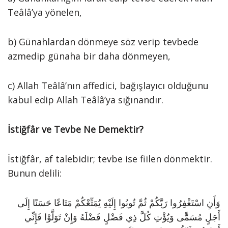
Teâlâ’ya yönelen,
b) Günahlardan dönmeye söz verip tevbede
azmedip günaha bir daha dönmeyen,
c) Allah Teâlâ’nın affedici, bağışlayıcı olduğunu
kabul edip Allah Teâlâ’ya sığınandır.
İstiğfâr ve Tevbe Ne Demektir?
İstiğfâr, af talebidir; tevbe ise fiilen dönmektir.
Bunun delili:
وَأَنِ اسْتَغْفِرُوا رَبَّكُمْ ثُمَّ تُوبُوا إِلَيْهِ يُمَتِّعْكُمْ مَتَاعًا حَسَنًا إِلَى
أَجَلٍ مُسَمًّى وَيُؤْتِ كُلَّ ذِي فَضْلٍ فَضْلَهُ وَإِنْ تَوَلَّوْا فَإِنِّي