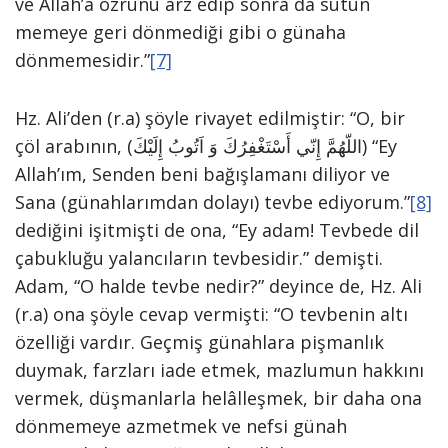
ve Allah’a özrünü arz edip sonra da sütün
memeye geri dönmediği gibi o günaha
dönmemesidir.”
[7]
Hz. Ali’den (r.a) şöyle rivayet edilmiştir: “O, bir
çöl arabının, (اللّهُمَّ إِنّي أَسْتَغْفِرُكَ وَ اَتُوبُ إِلَیْكَ) “Ey
Allah’ım, Senden beni bağışlamanı diliyor ve
Sana (günahlarımdan dolayı) tevbe ediyorum.”
[8]
dediğini işitmişti de ona, “Ey adam! Tevbede dil
çabukluğu yalancıların tevbesidir.” demişti.
Adam, “O halde tevbe nedir?” deyince de, Hz. Ali
(r.a) ona şöyle cevap vermişti: “O tevbenin altı
özelliği vardır. Geçmiş günahlara pişmanlık
duymak, farzları iade etmek, mazlumun hakkını
vermek, düşmanlarla helâlleşmek, bir daha ona
dönmemeye azmetmek ve nefsi günah