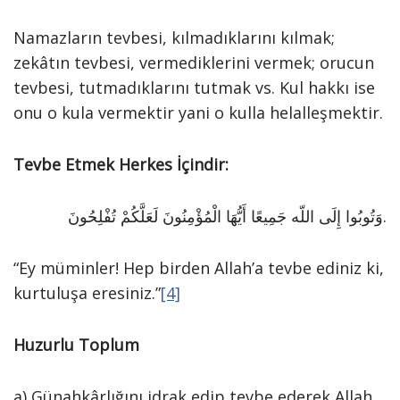
Namazların tevbesi, kılmadıklarını kılmak;
zekâtın tevbesi, vermediklerini vermek; orucun
tevbesi, tutmadıklarını tutmak vs. Kul hakkı ise
onu o kula vermektir yani o kulla helalleşmektir.
Tevbe Etmek Herkes İçindir:
وَتُوبُوا إِلَى اللّه جَمِيعًا أَيُّهَا الْمُؤْمِنُونَ لَعَلَّكُمْ تُفْلِحُونَ.
“Ey müminler! Hep birden Allah’a tevbe ediniz ki,
kurtuluşa eresiniz.”
[4]
Huzurlu Toplum
a) Günahkârlığını idrak edip tevbe ederek Allah