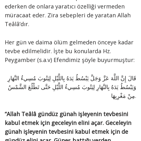
ederken de onlara yaratıcı özelliği vermeden
müracaat eder. Zira sebepleri de yaratan Allah
Teâlâ’dır.
Her gün ve daima ölüm gelmeden önceye kadar
tevbe edilmelidir. İşte bu konularda Hz.
Peygamber (s.a.v) Efendimiz şöyle buyurmuştur:
قَالَ إِنَّ اللَّهَ عَزَّ وَجَلَّ يَبْسُطُ يَدَهُ بِاللَّيْلِ لِيَتُوبَ مُسِيءُ النَّهَارِ
وَيَبْسُطُ يَدَهُ بِالنَّهَارِ لِيَتُوبَ مُسِيءُ اللَّيْلِ حَتَّى تَطْلُعَ الشَّمْسُ
مِنْ مَغْرِبِهَا.
“Allah Teâlâ gündüz günah işleyenin tevbesini
kabul etmek için geceleyin elini açar. Geceleyin
günah işleyenin tevbesini kabul etmek için de
gündüz elini açar. Güneş battığı yerden