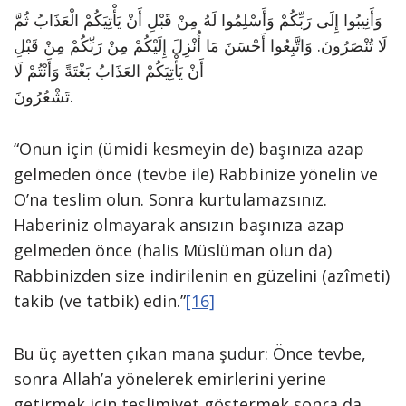
وَأَنِيبُوا إِلَى رَبِّكُمْ وَأَسْلِمُوا لَهُ مِنْ قَبْلِ أَنْ يَأْتِيَكُمْ الْعَذَابُ ثُمَّ
لَا تُنْصَرُونَ. وَاتَّبِعُوا أَحْسَنَ مَا أُنْزِلَ إِلَيْكُمْ مِنْ رَبِّكُمْ مِنْ قَبْلِ
أَنْ يَأْتِيَكُمْ العَذَابُ بَغْتَةً وَأَنْتُمْ لَا
تَشْعُرُونَ.
“Onun için (ümidi kesmeyin de) başınıza azap
gelmeden önce (tevbe ile) Rabbinize yönelin ve
O’na teslim olun. Sonra kurtulamazsınız.
Haberiniz olmayarak ansızın başınıza azap
gelmeden önce (halis Müslüman olun da)
Rabbinizden size indirilenin en güzelini (azîmeti)
takib (ve tatbik) edin.”
[16]
Bu üç ayetten çıkan mana şudur: Önce tevbe,
sonra Allah’a yönelerek emirlerini yerine
getirmek için teslimiyet göstermek sonra da