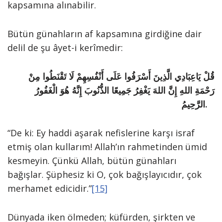
kapsamına alınabilir.
Bütün günahların af kapsamına girdiğine dair
delil de şu âyet-i kerîmedir:
قُلْ يَاعِبَادِي الَّذِينَ أَسْرَفُوا عَلَى أَنْفُسِهِمْ لَا تَقْنَطُوا مِنْ
رَحْمَةِ اللهِ إِنَّ اللهَ يَغْفِرُ جَمِيعًا الذُّنُوبَ إِنَّهُ هُوَ الْغَفُورُ
الرَّحِيمُ.
“De ki: Ey haddi aşarak nefislerine karşı israf
etmiş olan kullarım! Allah’ın rahmetinden ümid
kesmeyin. Çünkü Allah, bütün günahları
bağışlar. Şüphesiz ki O, çok bağışlayıcıdır, çok
merhamet edicidir.”
[15]
Dünyada iken ölmeden; küfürden, şirkten ve