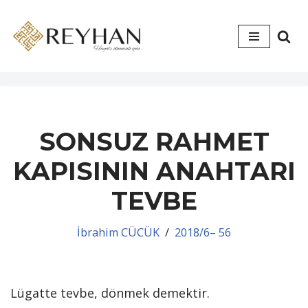
İçeriğe
geç
SONSUZ RAHMET
KAPISININ ANAHTARI
TEVBE
İbrahim CÜCÜK
2018/6– 56
Lügatte tevbe, dönmek demektir.