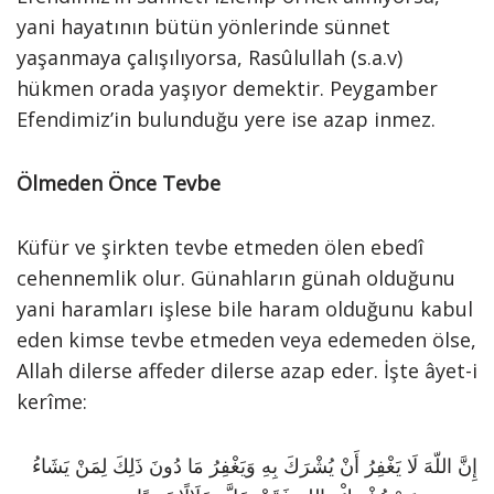
yani hayatının bütün yönlerinde sünnet
yaşanmaya çalışılıyorsa, Rasûlullah (s.a.v)
hükmen orada yaşıyor demektir. Peygamber
Efendimiz’in bulunduğu yere ise azap inmez.
Ölmeden Önce Tevbe
Küfür ve şirkten tevbe etmeden ölen ebedî
cehennemlik olur. Günahların günah olduğunu
yani haramları işlese bile haram olduğunu kabul
eden kimse tevbe etmeden veya edemeden ölse,
Allah dilerse affeder dilerse azap eder. İşte âyet-i
kerîme:
إِنَّ اللّهَ لَا يَغْفِرُ أَنْ يُشْرَكَ بِهِ وَيَغْفِرُ مَا دُونَ ذَلِكَ لِمَنْ يَشَاءُ