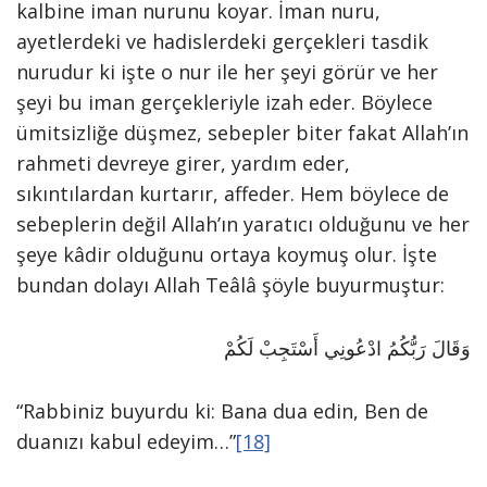
kalbine iman nurunu koyar. İman nuru,
ayetlerdeki ve hadislerdeki gerçekleri tasdik
nurudur ki işte o nur ile her şeyi görür ve her
şeyi bu iman gerçekleriyle izah eder. Böylece
ümitsizliğe düşmez, sebepler biter fakat Allah’ın
rahmeti devreye girer, yardım eder,
sıkıntılardan kurtarır, affeder. Hem böylece de
sebeplerin değil Allah’ın yaratıcı olduğunu ve her
şeye kâdir olduğunu ortaya koymuş olur. İşte
bundan dolayı Allah Teâlâ şöyle buyurmuştur:
وَقَالَ رَبُّكُمُ ادْعُونِي أَسْتَجِبْ لَكُمْ
“Rabbiniz buyurdu ki: Bana dua edin, Ben de
duanızı kabul edeyim…”
[18]