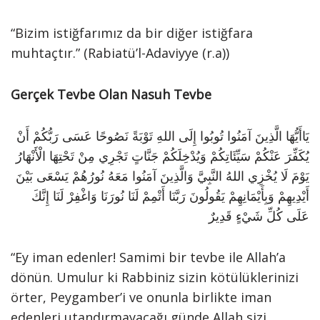
“Bizim istiğfarımız da bir diğer istiğfara
muhtaçtır.” (Rabiatü’l-Adaviyye (r.a))
Gerçek Tevbe Olan Nasuh Tevbe
يَاأَيُّهَا الَّذِينَ آمَنُوا تُوبُوا إِلَى اللهِ تَوْبَةً نَصُوحًا عَسَى رَبُّكُمْ أَنْ
يُكَفِّرَ عَنْكُمْ سَيِّئَاتِكُمْ وَيُدْخِلَكُمْ جَنَّاتٍ تَجْرِي مِنْ تَحْتِهَا الْأَنْهَارُ
يَوْمَ لَا يُخْزِي اللهُ النَّبِيَّ وَالَّذِينَ آمَنُوا مَعَهُ نُورُهُمْ يَسْعَى بَيْنَ
أَيْدِيهِمْ وَبِأَيْمَانِهِمْ يَقُولُونَ رَبَّنَا أَتْمِمْ لَنَا نُورَنَا وَاغْفِرْ لَنَا إِنَّكَ
عَلَى كُلِّ شَيْءٍ قَدِيرٌ
“Ey iman edenler! Samimi bir tevbe ile Allah’a
dönün. Umulur ki Rabbiniz sizin kötülüklerinizi
örter, Peygamber’i ve onunla birlikte iman
edenleri utandırmayacağı günde Allah sizi,