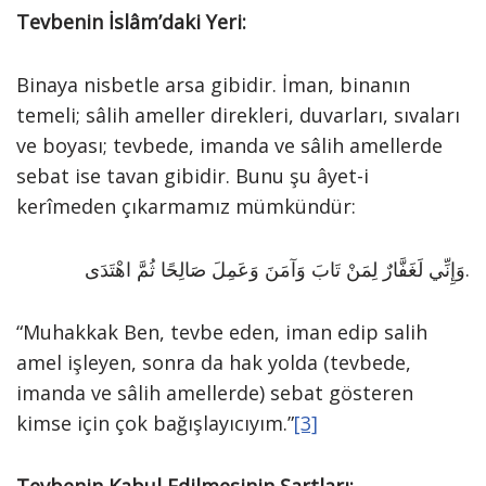
Tevbenin İslâm’daki Yeri:
Binaya nisbetle arsa gibidir. İman, binanın
temeli; sâlih ameller direkleri, duvarları, sıvaları
ve boyası; tevbede, imanda ve sâlih amellerde
sebat ise tavan gibidir. Bunu şu âyet-i
kerîmeden çıkarmamız mümkündür:
وَإِنِّي لَغَفَّارٌ لِمَنْ تَابَ وَآمَنَ وَعَمِلَ صَالِحًا ثُمَّ اهْتَدَى.
“Muhakkak Ben, tevbe eden, iman edip salih
amel işleyen, sonra da hak yolda (tevbede,
imanda ve sâlih amellerde) sebat gösteren
kimse için çok bağışlayıcıyım.”
[3]