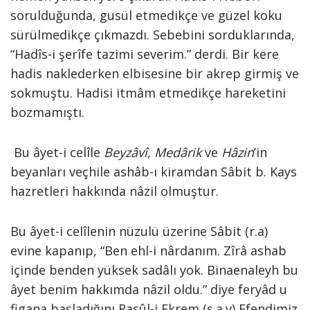
sorulduğunda, gusül etmedikçe ve güzel koku
sürülmedikçe çıkmazdı. Sebebini sorduklarında,
“Hadîs-i şerîfe tazimi severim.” derdi. Bir kere
hadis naklederken elbisesine bir akrep girmiş ve
sokmuştu. Hadisi itmâm etmedikçe hareketini
bozmamıştı.
Bu âyet-i celîle
Beyzâvî
,
Medârik
ve
Hâzin
’in
beyanları veçhile ashâb-ı kiramdan Sâbit b. Kays
hazretleri hakkında nâzil olmuştur.
Bu âyet-i celîlenin nüzulü üzerine Sâbit (r.a)
evine kapanıp, “Ben ehl-i nârdanım. Zîrâ ashab
içinde benden yüksek sadâlı yok. Binaenaleyh bu
âyet benim hakkımda nâzil oldu.” diye feryâd u
figana başladığını Rasûl-i Ekrem (s.a.v) Efendimiz