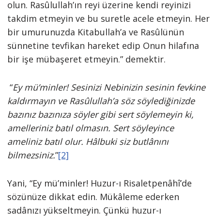
olun. Rasûlullah’ın reyi üzerine kendi reyinizi
takdim etmeyin ve bu suretle acele etmeyin. Her
bir umurunuzda Kitabullah’a ve Rasûlünün
sünnetine tevfikan hareket edip Onun hilafına
bir işe mübaşeret etmeyin.” demektir.
“
Ey mü’minler! Sesinizi Nebinizin sesinin fevkine
kaldırmayın ve Rasûlullah’a söz söylediğinizde
bazınız bazınıza söyler gibi sert söylemeyin ki,
amelleriniz batıl olmasın. Sert söyleyince
ameliniz batıl olur. Hâlbuki siz butlânını
bilmezsiniz.
”
[2]
Yani, “Ey mü’minler! Huzur-ı Risaletpenâhî’de
sözünüze dikkat edin. Mükâleme ederken
sadânızı yükseltmeyin. Çünkü huzur-ı