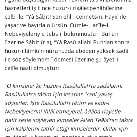
hazretleri işitince huzur-ı risâletpenâhîlerine
celb ile, “Yâ Sâbit! Sen ehl-i cennetsin. Hayır ile
yaşar ve hayırla ölürsün. Cümle-i latîfe-i
Nebeviyeleriyle tebşir bulunmuştur. Bunun
üzerine Sâbit (r.a), “Yâ Rasûlallah! Bundan sonra
huzur-ı lâmiu’n-nûrunuzda ebeden yüksek sadâ
ile söz söylemem.” demesi üzerine şu âyet-i
celîle nâzil olmuştur:
“
O kimseler ki; huzur-ı Rasûlullah’ta sadâlarını
Rasûlullah’a tâzim için kısarlar. Yani yavaş
söylerler. İşte Rasûlullah’ı tâzim ve kadr-i
Nebeviyelerini ihlâl etmeyerek âdâba riayetle
hafif sesle söyleyen kimseler Allah Teâlâ’nın takva
için kalplerini tathîr ettiği kimselerdir. Onlar için