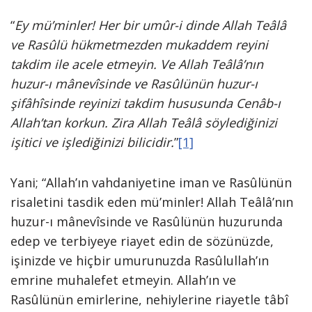
“
Ey mü’minler! Her bir umûr-i dinde Allah Teâlâ
ve Rasûlü hükmetmezden mukaddem reyini
takdim ile acele etmeyin. Ve Allah Teâlâ’nın
huzur-ı mânevîsinde ve Rasûlünün huzur-ı
şifâhîsinde reyinizi takdim hususunda Cenâb-ı
Allah’tan korkun. Zira Allah Teâlâ söylediğinizi
işitici ve işlediğinizi bilicidir.
”
[1]
Yani; “Allah’ın vahdaniyetine iman ve Rasûlünün
risaletini tasdik eden mü’minler! Allah Teâlâ’nın
huzur-ı mânevîsinde ve Rasûlünün huzurunda
edep ve terbiyeye riayet edin de sözünüzde,
işinizde ve hiçbir umurunuzda Rasûlullah’ın
emrine muhalefet etmeyin. Allah’ın ve
Rasûlünün emirlerine, nehiylerine riayetle tâbî