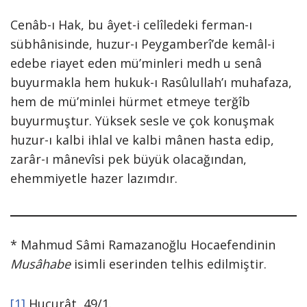
Cenâb-ı Hak, bu âyet-i celîledeki ferman-ı
sübhânisinde, huzur-ı Peygamberî’de kemâl-i
edebe riayet eden mü’minleri medh u senâ
buyurmakla hem hukuk-ı Rasûlullah’ı muhafaza,
hem de mü’minlei hürmet etmeye terğîb
buyurmuştur. Yüksek sesle ve çok konuşmak
huzur-ı kalbi ihlal ve kalbi mânen hasta edip,
zarâr-ı mânevîsi pek büyük olacağından,
ehemmiyetle hazer lazımdır.
* Mahmud Sâmi Ramazanoğlu Hocaefendinin
Musâhabe
isimli eserinden telhis edilmiştir.
[1]
Hucurât, 49/1.