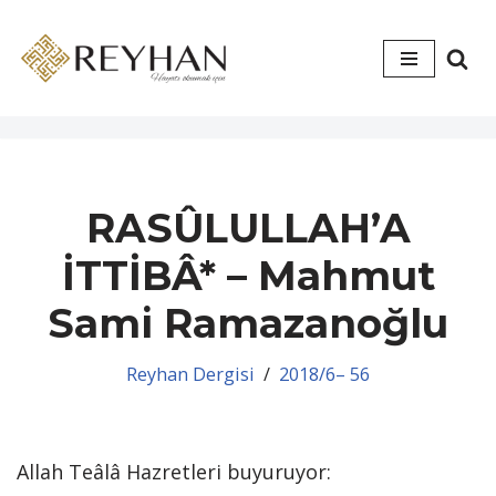
İçeriğe
geç
RASÛLULLAH’A
İTTİBÂ* – Mahmut
Sami Ramazanoğlu
Reyhan Dergisi
2018/6– 56
Allah Teâlâ Hazretleri buyuruyor: