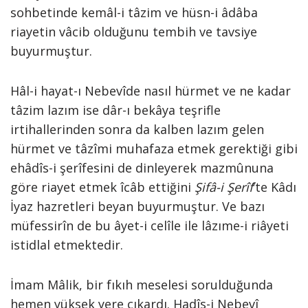
sohbetinde kemâl-i tâzim ve hüsn-i âdâba
riayetin vâcib olduğunu tembih ve tavsiye
buyurmuştur.
Hâl-i hayat-ı Nebevîde nasıl hürmet ve ne kadar
tâzim lazım ise dâr-ı bekâya teşrifle
irtihallerinden sonra da kalben lazım gelen
hürmet ve tâzîmi muhafaza etmek gerektiği gibi
ehâdîs-i şerîfesini de dinleyerek mazmûnuna
göre riayet etmek îcâb ettiğini
Şifâ-i Şerîf
’te Kâdı
İyaz hazretleri beyan buyurmuştur. Ve bazı
müfessirîn de bu âyet-i celîle ile lâzıme-i riâyeti
istidlal etmektedir.
İmam Mâlik, bir fıkıh meselesi sorulduğunda
hemen yüksek yere çıkardı. Hadîs-i Nebevî