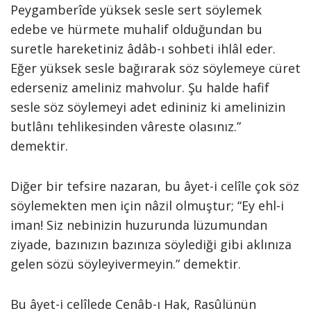
Peygamberîde yüksek sesle sert söylemek
edebe ve hürmete muhalif olduğundan bu
suretle hareketiniz âdâb-ı sohbeti ihlâl eder.
Eğer yüksek sesle bağırarak söz söylemeye cüret
ederseniz ameliniz mahvolur. Şu halde hafif
sesle söz söylemeyi adet edininiz ki amelinizin
butlânı tehlikesinden vâreste olasınız.”
demektir.
Diğer bir tefsire nazaran, bu âyet-i celîle çok söz
söylemekten men için nâzil olmuştur; “Ey ehl-i
iman! Siz nebinizin huzurunda lüzumundan
ziyade, bazınızın bazınıza söylediği gibi aklınıza
gelen sözü söyleyivermeyin.” demektir.
Bu âyet-i celîlede Cenâb-ı Hak, Rasûlünün