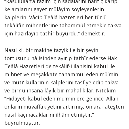
“Rasûlullâh’a tâzim için sadâlarını hafif çıkarıp
kelamlarını gayet mülâyim söyleyenlerin
kalplerini Vâcib Teâlâ hazretleri her türlü
tekâlifin mihnetlerine tahammül etmekle takva
için hazırlayıp tathîr buyurdu.” demektir.
Nasıl ki, bir makine tazyik ile bir şeyin
tortusunu hâlisinden ayırıp tathîr ederse Hak
Teâlâ Hazretleri de tekâlif-i ilahisini kabul ile
mihnet ve meşakkate tahammül eden mü’min
ve mutı‘ kullarının kalplerini tasfiye edip takva
ve birr u ihsana lâyık bir mahal kılar. Nitekim
“Hidayeti kabul eden mü’minlere gelince; Allah -
onların muvaffakiyetini artırmış, onlara- ateşten
nasıl kaçınacaklarını ilhâm etmiştir.”
buyrulmuştur.