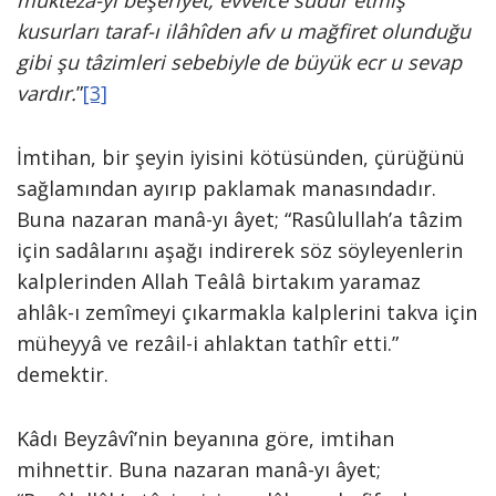
muktezâ-yı beşeriyet, evvelce sudur etmiş
kusurları taraf-ı ilâhîden afv u mağfiret olunduğu
gibi şu tâzimleri sebebiyle de büyük ecr u sevap
vardır.
”
[3]
İmtihan, bir şeyin iyisini kötüsünden, çürüğünü
sağlamından ayırıp paklamak manasındadır.
Buna nazaran manâ-yı âyet; “Rasûlullah’a tâzim
için sadâlarını aşağı indirerek söz söyleyenlerin
kalplerinden Allah Teâlâ birtakım yaramaz
ahlâk-ı zemîmeyi çıkarmakla kalplerini takva için
müheyyâ ve rezâil-i ahlaktan tathîr etti.”
demektir.
Kâdı Beyzâvî’nin beyanına göre, imtihan
mihnettir. Buna nazaran manâ-yı âyet;