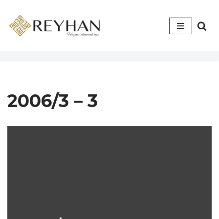
İçeriğe
geç
2006/3 – 3