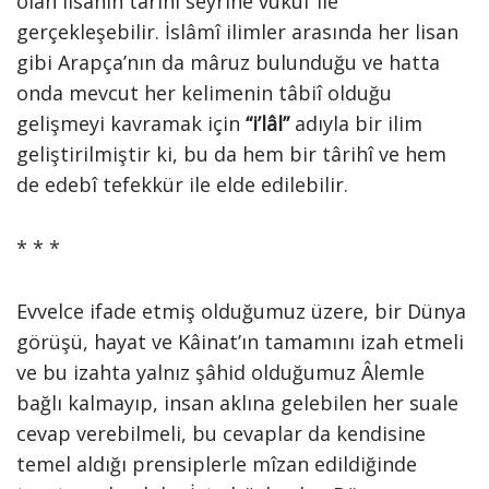
olan lisanın tarihî seyrine vukûf ile
gerçekleşebilir. İslâmî ilimler arasında her lisan
gibi Arapça’nın da mâruz bulunduğu ve hatta
onda mevcut her kelimenin tâbiî olduğu
gelişmeyi kavramak için
“i’lâl”
adıyla bir ilim
geliştirilmiştir ki, bu da hem bir târihî ve hem
de edebî tefekkür ile elde edilebilir.
* * *
Evvelce ifade etmiş olduğumuz üzere, bir Dünya
görüşü, hayat ve Kâinat’ın tamamını izah etmeli
ve bu izahta yalnız şâhid olduğumuz Âlemle
bağlı kalmayıp, insan aklına gelebilen her suale
cevap verebilmeli, bu cevaplar da kendisine
temel aldığı prensiplerle mîzan edildiğinde