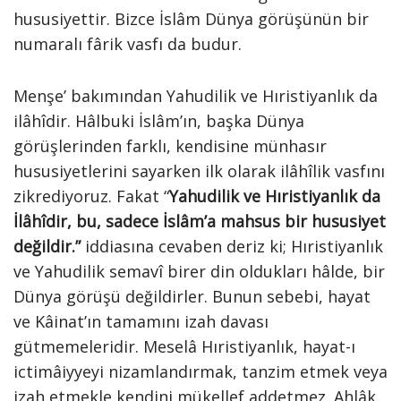
hususiyettir. Bizce İslâm Dünya görüşünün bir
numaralı fârik vasfı da budur.
Menşe’ bakımından Yahudilik ve Hıristiyanlık da
ilâhîdir. Hâlbuki İslâm’ın, başka Dünya
görüşlerinden farklı, kendisine münhasır
hususiyetlerini sayarken ilk olarak ilâhîlik vasfını
zikrediyoruz. Fakat “
Yahudilik ve Hıristiyanlık da
İlâhîdir, bu, sadece İslâm’a mahsus bir hususiyet
değildir.”
iddiasına cevaben deriz ki; Hıristiyanlık
ve Yahudilik semavî birer din oldukları hâlde, bir
Dünya görüşü değildirler. Bunun sebebi, hayat
ve Kâinat’ın tamamını izah davası
gütmemeleridir. Meselâ Hıristiyanlık, hayat-ı
ictimâiyyeyi nizamlandırmak, tanzim etmek veya
izah etmekle kendini mükellef addetmez. Ahlâk