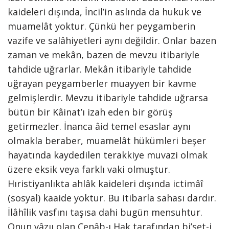
kaideleri dışında, İncil’in aslında da hukuk ve
muamelât yoktur. Çünkü her peygamberin
vazife ve salâhiyetleri aynı değildir. Onlar bazen
zaman ve mekân, bazen de mevzu itibariyle
tahdide uğrarlar. Mekân itibariyle tahdide
uğrayan peygamberler muayyen bir kavme
gelmişlerdir. Mevzu itibariyle tahdide uğrarsa
bütün bir Kâinat’ı izah eden bir görüş
getirmezler. İnanca âid temel esaslar aynı
olmakla beraber, muamelât hükümleri beşer
hayatında kaydedilen terakkiye muvazi olmak
üzere eksik veya farklı vaki olmuştur.
Hıristiyanlıkta ahlâk kaideleri dışında ictimâî
(sosyal) kaaide yoktur. Bu itibarla sahası dardır.
İlâhîlik vasfını taşısa dahi bugün mensuhtur.
Onun vâzıı olan Cenâb-ı Hak tarafından bi’set-i