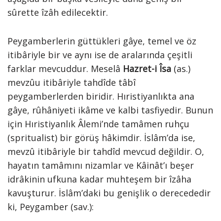
sûrette îzâh edilecektir.
Peygamberlerin güttükleri gâye, temel ve öz
itibâriyle bir ve aynı ise de aralarında çeşitli
farklar mevcuddur. Meselâ
Hazret-i Îsa
(as.)
mevzûu itibâriyle tahdîde tâbî
peygamberlerden biridir. Hıristiyanlıkta ana
gâye, rûhâniyeti ikâme ve kalbi tasfiyedir. Bunun
için Hıristiyanlık Âlemi’nde tamâmen ruhçu
(spritualist) bir görüş hâkimdir. İslâm’da ise,
mevzû itibâriyle bir tahdîd mevcud değildir. O,
hayatın tamâmını nizamlar ve Kâinât’ı beşer
idrâkinin ufkuna kadar muhteşem bir îzâha
kavuşturur. İslâm’daki bu genişlik o derecededir
ki, Peygamber (sav.):