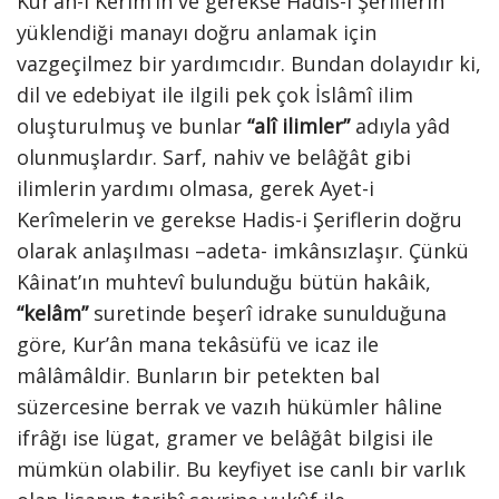
Kur’ân-ı Kerim’in ve gerekse Hadis-i Şeriflerin
yüklendiği manayı doğru anlamak için
vazgeçilmez bir yardımcıdır. Bundan dolayıdır ki,
dil ve edebiyat ile ilgili pek çok İslâmî ilim
oluşturulmuş ve bunlar
“alî ilimler”
adıyla yâd
olunmuşlardır. Sarf, nahiv ve belâğât gibi
ilimlerin yardımı olmasa, gerek Ayet-i
Kerîmelerin ve gerekse Hadis-i Şeriflerin doğru
olarak anlaşılması –adeta- imkânsızlaşır. Çünkü
Kâinat’ın muhtevî bulunduğu bütün hakâik,
“kelâm”
suretinde beşerî idrake sunulduğuna
göre, Kur’ân mana tekâsüfü ve icaz ile
mâlâmâldir. Bunların bir petekten bal
süzercesine berrak ve vazıh hükümler hâline
ifrâğı ise lügat, gramer ve belâğât bilgisi ile
mümkün olabilir. Bu keyfiyet ise canlı bir varlık