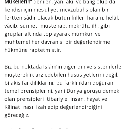
Mükellefîn”
denilen, yani âkil ve bâliğ olup da
kendisi için mes’uliyet mevzubahs olan bir
fertten sâdır olacak bütün fiilleri haram, helâl,
vâcib, sünnet, müstehab, mekrûh.. ilh. gibi
gruplar altında toplayarak mümkün ve
muhtemel her davranışı bir değerlendirme
hükmüne raptetmiştir.
Biz bu noktada İslâm’ın diğer din ve sistemlerle
müştereklik arz edebilen hususiyetlerini değil,
bilakis farklılıklarını, bu farklılıkları doğuran
temel prensiplerini, yani Dünya görüşü demek
olan prensipleri itibariyle, insan, hayat ve
Kâinatı nasıl izah edip değerlendirdiğini
göreceğiz.