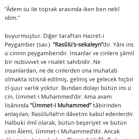
“Âdem su ile toprak arasında iken ben nebî
idim.”
buyurmuştur. Diğer taraftan Hazret-i
Peygamber (sav.)
“Rasûlü’s-sekaleyn”
dir. Yâni ins
ü cinnin peygamberidir. İnsanlar ve cinlere şâmil
bir nübüvvet ve risalet sahibidir. Ne
insanlardan, ne de cinlerden ona muhatab
olmakta istisnâ edilmiş, gelmiş ve gelecek hiçbir
zî-şuur varlık yoktur. Bundan dolayı bütün ins ü
cin, Ümmet-i Muhammed’dir. Ama avam
lisânında
“Ümmet-i Muhammed”
tâbirinden
anlaşılan, Rasûlullah’ın dâvetini kabul edenlerdir.
Halbuki ilmî olarak, bütün beşeriyet ve bütün
cinn Âlemi, Ümmet-i Muhammed’dir. Ancak