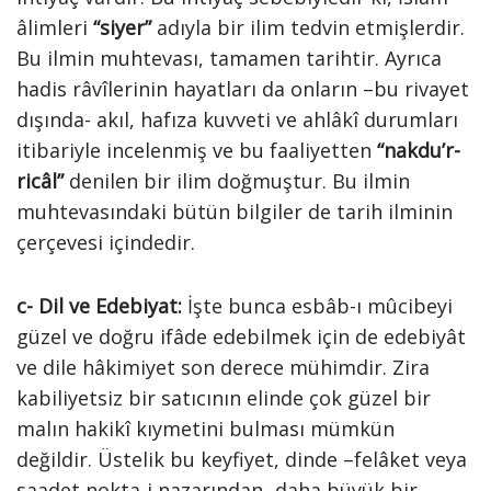
âlimleri
“siyer”
adıyla bir ilim tedvin etmişlerdir.
Bu ilmin muhtevası, tamamen tarihtir. Ayrıca
hadis râvîlerinin hayatları da onların –bu rivayet
dışında- akıl, hafıza kuvveti ve ahlâkî durumları
itibariyle incelenmiş ve bu faaliyetten
“nakdu’r-
ricâl”
denilen bir ilim doğmuştur. Bu ilmin
muhtevasındaki bütün bilgiler de tarih ilminin
çerçevesi içindedir.
c- Dil ve Edebiyat:
İşte bunca esbâb-ı mûcibeyi
güzel ve doğru ifâde edebilmek için de edebiyât
ve dile hâkimiyet son derece mühimdir. Zira
kabiliyetsiz bir satıcının elinde çok güzel bir
malın hakikî kıymetini bulması mümkün
değildir. Üstelik bu keyfiyet, dinde –felâket veya
saadet nokta-i nazarından- daha büyük bir