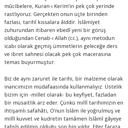
mûcibelere, Kuran-ı Kerim’in pek çok yerinde
rastlıyoruz. Gerçekten onun üçte birinden
fazlası, tarihî kıssalara âiddir. İslâmiyet
zuhurundan itibaren ebedî yeni bir görüş
olduğundan Cenab-ı Allah (cc.), aynı metodun
icabı olarak geçmiş ümmetlerin geleceğe ders
ve ibret sahnesi olacak pek çok macerasına
temas buyurmuştur.
Biz de aynı zaruret ile tarihi, bir malzeme olarak
inancımızın müdafaasında kullanmalıyız. Üstelik
bizim için -millet olarak- bu keyfiyet, fazladan
bir müsaitlik arz eder. Çünkü millî tarihimizin en
ihtişamlı safahâtı, O’nun İslâm ile yoğrulmuş ve
millî kuvvet ve kudretin tamâmen İslâmî gâyeye
tahsîs edilmiş olduğu son bin yıldır. Eğer faraza