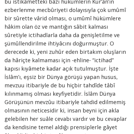
bu istikâmetteki bâzı hükümlerin Kur’ân’ın
ezberlenme mecbûriyeti dolayısıyla çok umûmî
bir sûrette vârid olması, o umûmî hükümlere
hâkim olan öz ve mantığın sâbit kalması
sûretiyle ictihadlarla daha da genişletilme ve
şümûllendirilme ihtiyâcını doğurmuştur. O
derecede ki, yeni zuhûr eden birtakım oluşların
da hâriçte kalmaması için -ehline- “ictihad”
kapısı kıyâmete kadar açık tutulmuştur. İşte
İslâm’ı, eşsiz bir Dünya görüşü yapan husus,
mevzuu itibariyle de bu hiçbir tahdîde tâbî
kılınmamış olması keyfiyetidir. İslâm Dünya
Görüşünün mevzûu itibariyle tahdid edilmemiş
olmasının neticesidir ki, insan beyni için akla
gelebilen her suâle cevabı vardır ve bu cevaplar
da kendisine temel aldığı prensiplerle gâyet