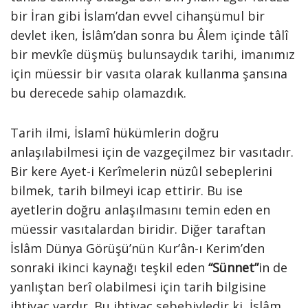
bir İran gibi İslam’dan evvel cihanşümul bir
devlet iken, İslâm’dan sonra bu Âlem içinde tâlî
bir mevkîe düşmüş bulunsaydık tarihi, imanımız
için müessir bir vasıta olarak kullanma şansına
bu derecede sahip olamazdık.
Tarih ilmi, İslamî hükümlerin doğru
anlaşılabilmesi için de vazgeçilmez bir vasıtadır.
Bir kere Ayet-i Kerîmelerin nüzûl sebeplerini
bilmek, tarih bilmeyi icap ettirir. Bu ise
ayetlerin doğru anlaşılmasını temin eden en
müessir vasıtalardan biridir. Diğer taraftan
İslâm Dünya Görüşü’nün Kur’ân-ı Kerim’den
sonraki ikinci kaynağı teşkil eden
“Sünnet”
in de
yanlıştan berî olabilmesi için tarih bilgisine
ihtiyaç vardır. Bu ihtiyaç sebebiyledir ki, İslâm