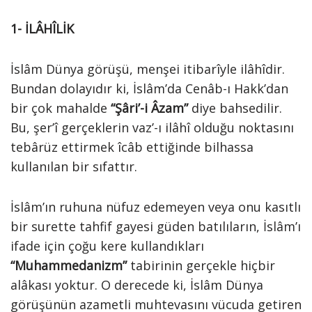
1-
İLÂHÎLİK
İslâm Dünya görüşü, menşei itibarîyle ilâhîdir.
Bundan dolayıdır ki, İslâm’da Cenâb-ı Hakk’dan
bir çok mahalde
“Şâri’-i Âzam”
diye bahsedilir.
Bu, şer’î gerçeklerin vaz’-ı ilâhî olduğu noktasını
tebârüz ettirmek îcâb ettiğinde bilhassa
kullanılan bir sıfattır.
İslâm’ın ruhuna nüfuz edemeyen veya onu kasıtlı
bir surette tahfif gayesi güden batılıların, İslâm’ı
ifade için çoğu kere kullandıkları
“Muhammedanizm”
tabirinin gerçekle hiçbir
alâkası yoktur. O derecede ki, İslâm Dünya
görüşünün azametli muhtevasını vücuda getiren