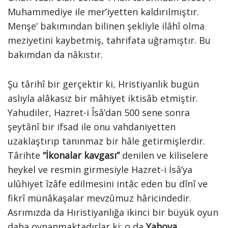
Muhammediye ile mer’iyetten kaldırılmıştır.
Menşe’ bakımından bilinen şekliyle ilâhî olma
meziyetini kaybetmiş, tahrifata uğramıştır. Bu
bakımdan da nâkıstır.
Şu târihî bir gerçektir ki, Hristiyanlık bugün
aslıyla alâkasız bir mâhiyet iktisâb etmiştir.
Yahudiler, Hazret-i Îsâ’dan 500 sene sonra
şeytânî bir ifsad ile onu vahdaniyetten
uzaklaştırıp tanınmaz bir hâle getirmişlerdir.
Târihte
“İkonalar kavgası”
denilen ve kiliselere
heykel ve resmin girmesiyle Hazret-i İsâ’ya
ulûhiyet îzâfe edilmesini intâc eden bu dînî ve
fikrî münâkaşalar mevzûmuz hâricindedir.
Asrımızda da Hıristiyanlığa ikinci bir büyük oyun
daha oynanmaktadırlar ki; o da
Yahova