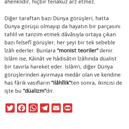
âhenklidir, hiçbir tenâkuz arz etmez.
Diğer taraftan bazı Dünya görüşleri, hatta
Dünya görüşü olmayıp da hayatın bir parçasını
tahlil ve tanzim etmek dâvâsıyla ortaya çıkan
bazı felsefî görüşler, her şeyi bir tek sebeble
îzâh ederler. Bunlara
“monist teoriler”
denir.
İslâm ise, Kâinât ve hâdisâtın îzâhında düalist
bir tavırla hareket eder. İslâm’ı, diğer Dünya
görüşlerinden ayırmaya medâr olan ve kendine
has fârik vasıfların
“ilâhîlik”
ten sonra, ikincisi de
işte bu
“düalizm”
dir.
T
F
W
T
E
Pr
w
ac
h
el
m
in
itt
e
at
e
ai
t