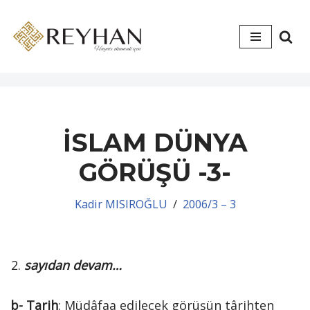
İçeriğe
geç
İSLAM DÜNYA
GÖRÜŞÜ -3-
Kadir MISIROĞLU
2006/3 – 3
sayıdan devam…
b-
Tarih
: Müdâfaa edilecek görüşün târihten