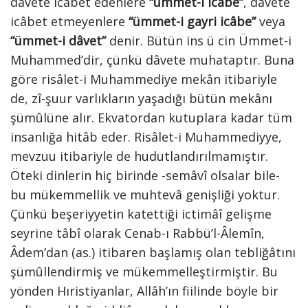
dâvete icabet edenlere
“ümmet-i icâbe”
, davete
icâbet etmeyenlere
“ümmet-i gayri icâbe”
veya
“ümmet-i dâvet”
denir. Bütün ins ü cin Ümmet-i
Muhammed’dir, çünkü dâvete muhataptır. Buna
göre risâlet-i Muhammediye mekân itibariyle
de, zî-şuur varlıkların yaşadığı bütün mekânı
şümûlüne alır. Ekvatordan kutuplara kadar tüm
insanlığa hitâb eder. Risâlet-i Muhammediyye,
mevzuu itibariyle de hudutlandırılmamıştır.
Öteki dinlerin hiç birinde -semâvî olsalar bile-
bu mükemmellik ve muhtevâ genişliği yoktur.
Çünkü beşeriyyetin katettiği ictimâî gelişme
seyrine tâbî olarak Cenab-ı Rabbü’l-Âlemîn,
Âdem’dan (as.) itibaren başlamış olan tebliğâtını
şümûllendirmiş ve mükemmelleştirmiştir. Bu
yönden Hıristiyanlar, Allâh’ın fiilinde böyle bir