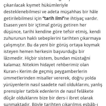
çıkarılacak kıymet hükümleriyle
desteklenebilmesi ve adeta müşahhas bir hâle
getirilebilmesi için
“tarih ilmi”
ne ihtiyaç vardır.
Esasen yeni bir içtimaî görüş getiren her
düşünce, tarihi kendine göre tefsir etmiş, kendi
zuhurunun haklı sebeplerini tarihten çıkarmaya
çalışmıştır. Bu da yeni bir görüş ortaya koymak
isteyen hemen herkesin başvurduğu bir
lâzımedir. Hiçbir sistem, bundan müstağni
kalamaz. Nitekim hidayet rehberimiz olan
Kuran-ı Kerim de geçmiş peygamberlerin
ümmetlerinden misaller vererek, doğru yolda
yürüyenlerin nasıl saadete nail olduklarını, yanlış
prensipler tatbik edenlerin de nasıl felâkete
dûçâr olduklarını bize bir ders-i ibret olarak
sunmaktadır. Böyle tarihten çıkarılmış esbâb-ı