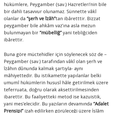
hükümlere, Peygamber (sav.) Hazretleri’nin bile
bir dahli tasavvur olunamaz. Sünnette vâkî
olanlar da
“şerh ve îzâh”
tan ibâretttir. Bizzat
peygamber bile ahkâm vaz’ına asla mezun
bulunmayan bir
“mübelliğ”
yani tebliğciden
ibârettir.
Buna göre müctehidler için söylenecek söz de –
Peygamber (sav.) tarafından vâkî olan şerh ve
îzâhın dûnunda kalmak şartıyla- aynı
mâhiyettedir. Bu istikamette yapılanlar belki
umumî hükümlerin hususî hâle getirilmek üzere
teferruata, doğru olarak aksettirilmesinden
ibarettir. Bu faaliyetteki metod ise kazuistik,
yani mes’elecidir. Bu yazıların devamında
“Adalet
Prensipi”
izah edilirken görüleceği üzere İslâm