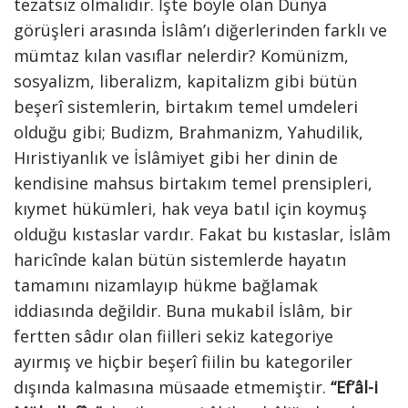
tezatsız olmalıdır. İşte böyle olan Dünya
görüşleri arasında İslâm’ı diğerlerinden farklı ve
mümtaz kılan vasıflar nelerdir? Komünizm,
sosyalizm, liberalizm, kapitalizm gibi bütün
beşerî sistemlerin, birtakım temel umdeleri
olduğu gibi; Budizm, Brahmanizm, Yahudilik,
Hıristiyanlık ve İslâmiyet gibi her dinin de
kendisine mahsus birtakım temel prensipleri,
kıymet hükümleri, hak veya batıl için koymuş
olduğu kıstaslar vardır. Fakat bu kıstaslar, İslâm
haricînde kalan bütün sistemlerde hayatın
tamamını nizamlayıp hükme bağlamak
iddiasında değildir. Buna mukabil İslâm, bir
fertten sâdır olan fiilleri sekiz kategoriye
ayırmış ve hiçbir beşerî fiilin bu kategoriler
dışında kalmasına müsaade etmemiştir.
“Ef’âl-i