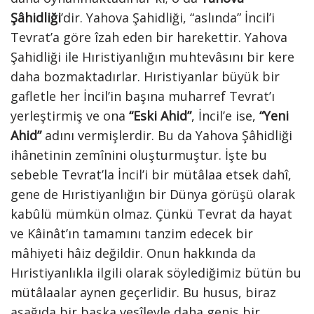
Şâhidliği
’dir. Yahova Şahidliği, “aslında” İncil’i
Tevrat’a göre îzah eden bir harekettir. Yahova
Şahidliği ile Hıristiyanlığın muhtevâsını bir kere
daha bozmaktadırlar. Hıristiyanlar büyük bir
gafletle her İncil’in başına muharref Tevrat’ı
yerleştirmiş ve ona
“Eski Ahid”
, İncil’e ise,
“Yeni
Ahid”
adını vermişlerdir. Bu da Yahova Şâhidliği
ihânetinin zemînini oluşturmuştur. İşte bu
sebeble Tevrat’la İncil’i bir mütâlaa etsek dahî,
gene de Hıristiyanlığın bir Dünya görüşü olarak
kabûlü mümkün olmaz. Çünkü Tevrat da hayat
ve Kâinât’ın tamamını tanzim edecek bir
mâhiyeti hâiz değildir. Onun hakkında da
Hıristiyanlıkla ilgili olarak söylediğimiz bütün bu
mütâlaalar aynen geçerlidir. Bu husus, biraz
aşağıda bir başka vesîleyle daha geniş bir