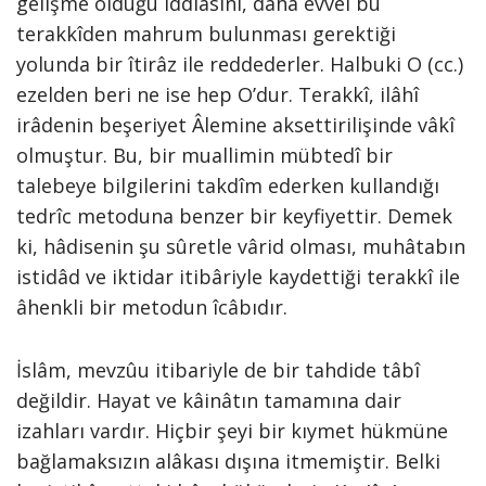
gelişme olduğu iddiâsını, daha evvel bu
terakkîden mahrum bulunması gerektiği
yolunda bir îtirâz ile reddederler. Halbuki O (cc.)
ezelden beri ne ise hep O’dur. Terakkî, ilâhî
irâdenin beşeriyet Âlemine aksettirilişinde vâkî
olmuştur. Bu, bir muallimin mübtedî bir
talebeye bilgilerini takdîm ederken kullandığı
tedrîc metoduna benzer bir keyfiyettir. Demek
ki, hâdisenin şu sûretle vârid olması, muhâtabın
istidâd ve iktidar itibâriyle kaydettiği terakkî ile
âhenkli bir metodun îcâbıdır.
İslâm, mevzûu itibariyle de bir tahdide tâbî
değildir. Hayat ve kâinâtın tamamına dair
izahları vardır. Hiçbir şeyi bir kıymet hükmüne
bağlamaksızın alâkası dışına itmemiştir. Belki