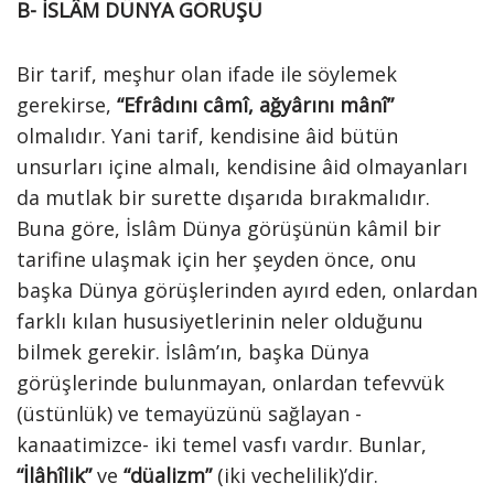
B- İSLÂM DÜNYA GÖRÜŞÜ
Bir tarif, meşhur olan ifade ile söylemek
gerekirse,
“Efrâdını câmî, ağyârını mânî”
olmalıdır. Yani tarif, kendisine âid bütün
unsurları içine almalı, kendisine âid olmayanları
da mutlak bir surette dışarıda bırakmalıdır.
Buna göre, İslâm Dünya görüşünün kâmil bir
tarifine ulaşmak için her şeyden önce, onu
başka Dünya görüşlerinden ayırd eden, onlardan
farklı kılan hususiyetlerinin neler olduğunu
bilmek gerekir. İslâm’ın, başka Dünya
görüşlerinde bulunmayan, onlardan tefevvük
(üstünlük) ve temayüzünü sağlayan -
kanaatimizce- iki temel vasfı vardır. Bunlar,
“İlâhîlik”
ve
“düalizm”
(iki vechelilik)’dir.