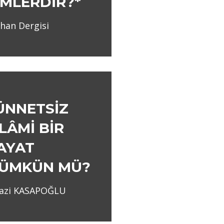
İMLERDİR?*
han Dergisi
ÜNNETSİZ
SLÂMİ BİR
AYAT
ÜMKÜN MÜ?
yazi KASAPOĞLU