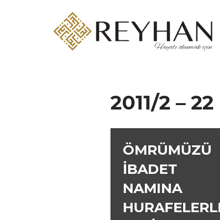
İçeriğe
geç
2011/2 – 22
ÖMRÜMÜZÜ
İBADET
NAMINA
HURAFELERL