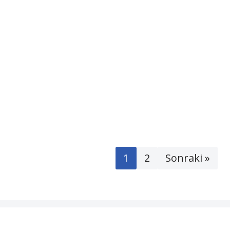
1
2
Sonraki »
Neve
|
WordPress