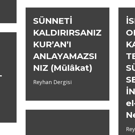
SÜNNETİ
İ
KALDIRIRSANIZ
O
KUR’AN’I
K
ANLAYAMAZSI
T
NIZ (Mülâkat)
S
T
S
Reyhan Dergisi
İ
el
N
Rey