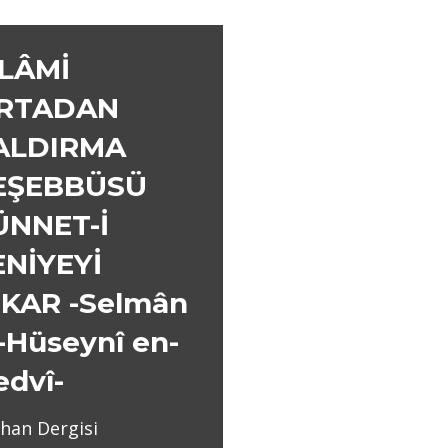
SLÂMİ
RTADAN
ALDIRMA
EŞEBBÜSÜ
ÜNNET-İ
ENİYEYİ
NKAR -Selmân
-Hüseynî en-
edvî-
han Dergisi