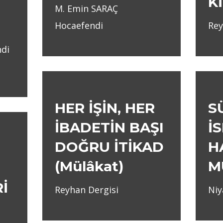
K
M. Emin SARAÇ
Hocaefendi
Rey
di
HER İŞİN, HER
S
İBADETİN BAŞI
İ
DOĞRU İTİKAD
H
(Mülâkat)
M
İ
Reyhan Dergisi
Ni