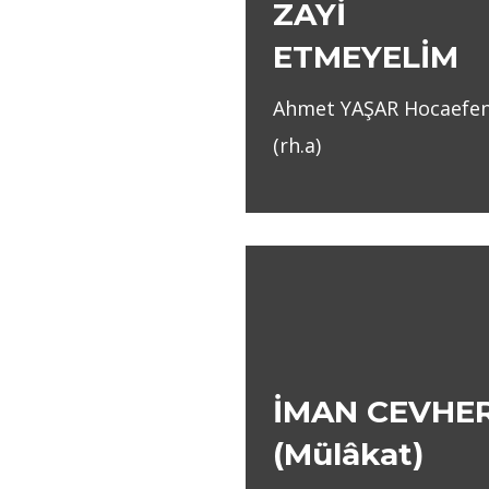
ZAYİ
ETMEYELİM
Ahmet YAŞAR Hocaefen
(rh.a)
İMAN CEVHER
(Mülâkat)