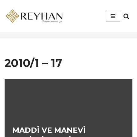
İçeriğe
geç
2010/1 – 17
MADDÎ VE MANEVÎ