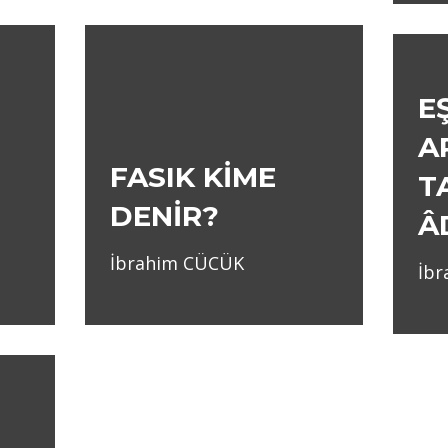
E
A
FASIK KİME
T
DENİR?
Â
İbrahim CÜCÜK
İb