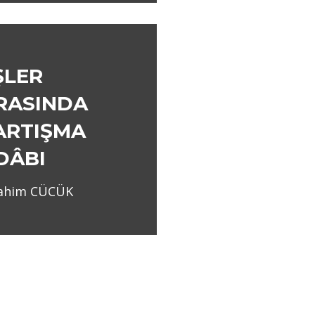
ŞLER
RASINDA
ARTIŞMA
DÂBI
rahim CÜCÜK