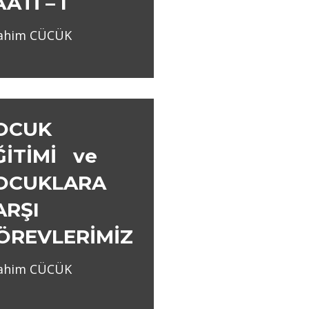
ATİ – I
rahim CÜCÜK
OCUK
ĞİTİMİ ve
OCUKLARA
ARŞI
ÖREVLERİMİZ
rahim CÜCÜK