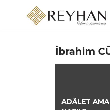
İçeriğe
geç
İbrahim 
ADÂLET AMA