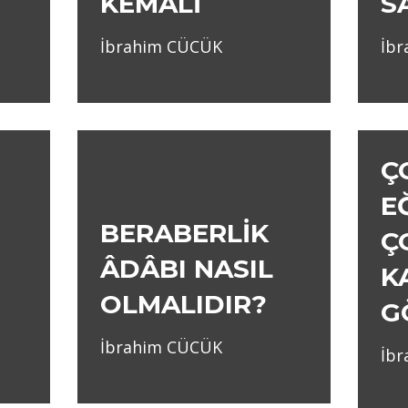
KEMÂLİ
SA
İbrahim CÜCÜK
İb
Ç
E
BERABERLİK
Ç
ÂDÂBI NASIL
K
OLMALIDIR?
G
İbrahim CÜCÜK
İb