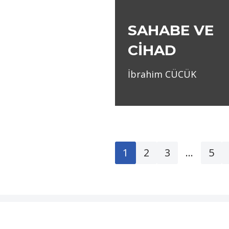
SAHABE VE
CİHAD
İbrahim CÜCÜK
1
2
3
…
5
Neve
|
WordPress