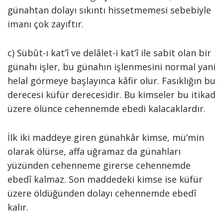
günahtan dolayı sıkıntı hissetmemesi sebebiyle
imanı çok zayıftır.
c) Sübût-ı kat’î ve delâlet-i kat’î ile sabit olan bir
günahı işler, bu günahın işlenmesini normal yani
helal görmeye başlayınca kâfir olur. Fasıklığın bu
derecesi küfür derecesidir. Bu kimseler bu itikad
üzere ölünce cehennemde ebedi kalacaklardır.
İlk iki maddeye giren günahkâr kimse, mü’min
olarak ölürse, affa uğramaz da günahları
yüzünden cehenneme girerse cehennemde
ebedî kalmaz. Son maddedeki kimse ise küfür
üzere öldüğünden dolayı cehennemde ebedî
kalır.