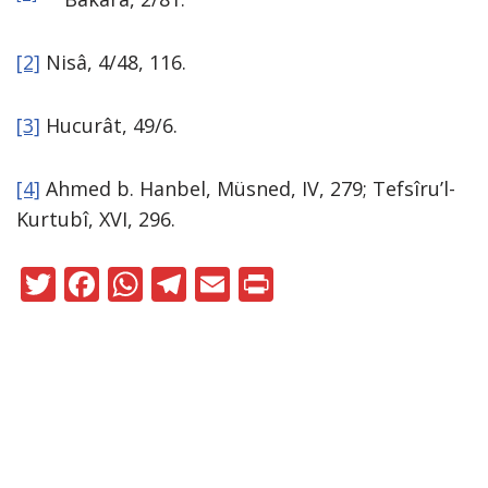
[2]
Nisâ, 4/48, 116.
[3]
Hucurât, 49/6.
[4]
Ahmed b. Hanbel, Müsned, IV, 279; Tefsîru’l-
Kurtubî, XVI, 296.
T
F
W
T
E
Pr
w
ac
h
el
m
in
itt
e
at
e
ai
t
er
b
s
gr
l
o
A
a
Neve
|
WordPress
o
p
m
ile güçlendirilmiştir