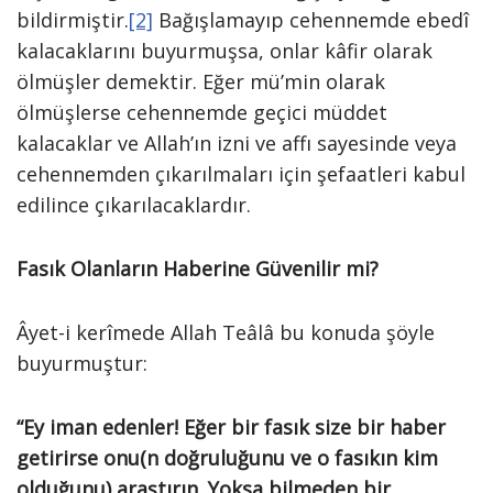
bildirmiştir.
[2]
Bağışlamayıp cehennemde ebedî
kalacaklarını buyurmuşsa, onlar kâfir olarak
ölmüşler demektir. Eğer mü’min olarak
ölmüşlerse cehennemde geçici müddet
kalacaklar ve Allah’ın izni ve affı sayesinde veya
cehennemden çıkarılmaları için şefaatleri kabul
edilince çıkarılacaklardır.
Fasık Olanların Haberine Güvenilir mi?
Âyet-i kerîmede Allah Teâlâ bu konuda şöyle
buyurmuştur:
“Ey iman edenler! Eğer bir fasık size bir haber
getirirse onu(n doğruluğunu ve o fasıkın kim
olduğunu) araştırın. Yoksa bilmeden bir