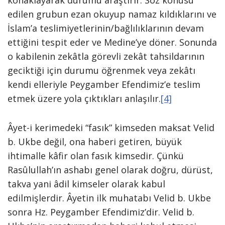
konaklayarak durumu araştırır. Söz konusu
edilen grubun ezan okuyup namaz kıldıklarını ve
İslam’a teslimiyetlerinin/bağlılıklarının devam
ettiğini tespit eder ve Medine’ye döner. Sonunda
o kabilenin zekâtla görevli zekât tahsildarının
geciktiği için durumu öğrenmek veya zekâtı
kendi elleriyle Peygamber Efendimiz’e teslim
etmek üzere yola çıktıkları anlaşılır.
[4]
Âyet-i kerimedeki “fasık” kimseden maksat Velid
b. Ukbe değil, ona haberi getiren, büyük
ihtimalle kâfir olan fasık kimsedir. Çünkü
Rasûlullah’ın ashabı genel olarak doğru, dürüst,
takva yani âdil kimseler olarak kabul
edilmişlerdir. Âyetin ilk muhatabı Velid b. Ukbe
sonra Hz. Peygamber Efendimiz’dir. Velid b.