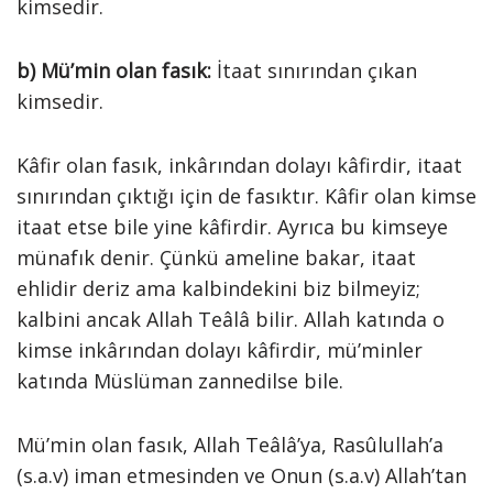
kimsedir.
b)
Mü’min olan fasık:
İtaat sınırından çıkan
kimsedir.
Kâfir olan fasık, inkârından dolayı kâfirdir, itaat
sınırından çıktığı için de fasıktır. Kâfir olan kimse
itaat etse bile yine kâfirdir. Ayrıca bu kimseye
münafık denir. Çünkü ameline bakar, itaat
ehlidir deriz ama kalbindekini biz bilmeyiz;
kalbini ancak Allah Teâlâ bilir. Allah katında o
kimse inkârından dolayı kâfirdir, mü’minler
katında Müslüman zannedilse bile.
Mü’min olan fasık, Allah Teâlâ’ya, Rasûlullah’a
(s.a.v) iman etmesinden ve Onun (s.a.v) Allah’tan