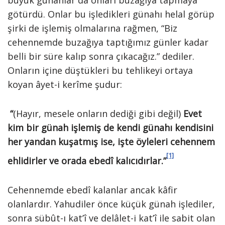
büyük günahlar da onları buzağıya tapmaya
götürdü. Onlar bu işledikleri günahı helal görüp
şirki de işlemiş olmalarına rağmen, “Biz
cehennemde buzağıya taptığımız günler kadar
belli bir süre kalıp sonra çıkacağız.” dediler.
Onların içine düştükleri bu tehlikeyi ortaya
koyan âyet-i kerîme şudur:
“
(Hayır, mesele onların dediği gibi değil)
Evet
kim bir günah işlemiş de kendi günahı kendisini
her yandan kuşatmış ise, işte öyleleri cehennem
[1]
ehlidirler ve orada ebedî kalıcıdırlar.”
Cehennemde ebedî kalanlar ancak kâfir
olanlardır. Yahudiler önce küçük günah işlediler,
sonra sübût-ı kat’î ve delâlet-i kat’î ile sabit olan