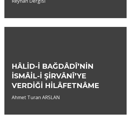
Reyhan Dergisi
HÂLİD-İ BAĞDÂDÎ’NİN
İSMÂİL-İ ŞİRVÂNÎ’YE
VERDİĞİ HİLÂFETNÂME
Ahmet Turan ARSLAN