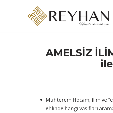
İçeriğe
geç
AMELSİZ İLİ
il
Muhterem Hocam, ilim ve “ehl
ehlinde hangi vasıfları aram