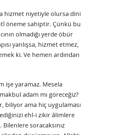
ana hizmet niyetiyle olursa dini
ayatî öneme sahiptir. Çünkü bu
ncının olmadığı yerde öbür
apısı yanlışsa, hizmet etmez,
r demek ki. Ve hemen ardından
im işe yaramaz. Mesela
ok makbul adam mı göreceğiz?
r, biliyor ama hiç uygulaması
iğinizi ehl-i zikir âlimlere
. Bilenlere soracaksınız