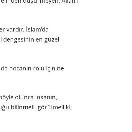
’ı elinden düşürmeyen, Allah’ı
r vardır. İslam’da
el dengesinin en güzel
nda hocanın rolü için ne
 böyle olunca insanın,
u bilinmeli, görülmeli ki;