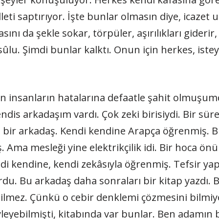
lleti saptırıyor. İşte bunlar olmasın diye, icazet 
sını da şekle sokar, törpüler, aşırılıkları gideri
u. Şimdi bunlar kalktı. Onun için herkes, isteye
n insanların hatalarına defaatle şahit olmuşum
is arkadaşım vardı. Çok zeki birisiydi. Bir sür
bir arkadaş. Kendi kendine Arapça öğrenmiş. Bu 
ş. Ama mesleği yine elektrikçilik idi. Bir hoca ö
di kendine, kendi zekâsıyla öğrenmiş. Tefsir yap
du. Bu arkadaş daha sonraları bir kitap yazdı. B
ilmez. Çünkü o cebir denklemi çözmesini bilmiy
yleyebilmişti, kitabında var bunlar. Ben adamın