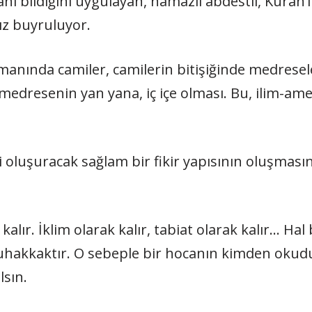
yani bildiğini uygulayan, namazlı abdestli, Kuran
ız buyruluyor.
amanında camiler, camilerin bitişiğinde medresele
 medresenin yan yana, iç içe olması. Bu, ilim-am
i oluşuracak sağlam bir fikir yapısının oluşması
alır. İklim olarak kalır, tabiat olarak kalır… Hal
uhakkaktır. O sebeple bir hocanın kimden okuduğ
lsın.