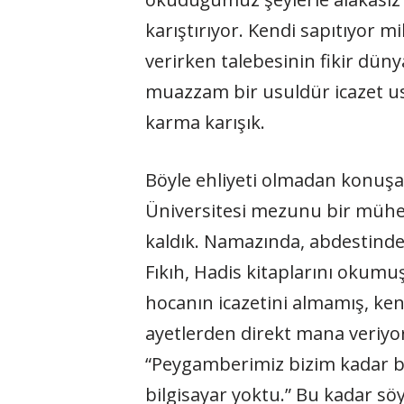
karıştırıyor. Kendi sapıtıyor mi
verirken talebesinin fikir dünya
muazzam bir usuldür icazet usûl
karma karışık.
Böyle ehliyeti olmadan konuşa
Üniversitesi mezunu bir mühend
kaldık. Namazında, abdestinde 
Fıkıh, Hadis kitaplarını okumu
hocanın icazetini almamış, ken
ayetlerden direkt mana veriyor
“Peygamberimiz bizim kadar b
bilgisayar yoktu.” Bu kadar sö