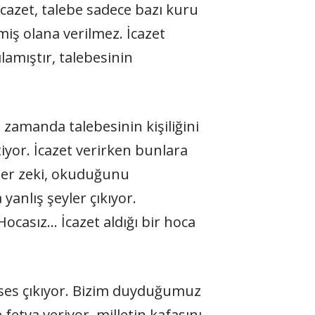
cazet, talebe sadece bazı kuru
miş olana verilmez. İcazet
lamıştır, talebesinin
ı zamanda talebesinin kişiliğini
iyor. İcazet verirken bunlara
üper zeki, okuduğunu
yanlış şeyler çıkıyor.
ocasız… İcazet aldığı bir hoca
 ses çıkıyor. Bizim duyduğumuz
etva veriyor, milletin kafasını