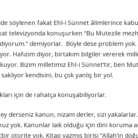
e söylenen fakat Ehl-i Sünnet âlimlerince kabul 
akat televizyonda konuşurken “Bu Mutezile mez
ediyorum.” demiyorlar. Böyle dese problem yok
r. Hafızım diyor, birtakım bilgiler vererek mille
kuyor. Bizim milletimiz Ehl-i Sünnet’tir, ben Mute
klıyor kendisini, bu çok yanlış bir yol.
ları için de rahatça konuşabiliyorlar.
ey derseniz kanun, nizam derler, sizi yakalarl
nuz yok. Kanunlar laik olduğu için dini koruma a
çbir otorite yok. Kitap yazmış birisi “Allah’ın d