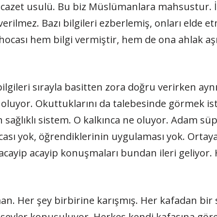
: İcazet usulü. Bu biz Müslümanlara mahsustur. İ
erilmez. Bazı bilgileri ezberlemiş, onları elde et
hocası hem bilgi vermiştir, hem de ona ahlak aşı
bilgileri sırayla basitten zora doğru verirken ayn
 oluyor. Okuttuklarını da talebesinde görmek ist
n sağlıklı sistem. O kalkınca ne oluyor. Adam s
ası yok, öğrendiklerinin uygulaması yok. Ortaya 
ayip acayip konuşmaları bundan ileri geliyor. H
n. Her şey birbirine karışmış. Her kafadan bir
eyler konuşuluyor. Herkes kendi kafasına göre f