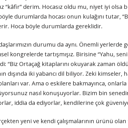
z “kâfir” derim. Hocasız oldu mu, niyet iyi olsa
, böyle durumlarda hocası onun kulağını tutar, “B
terir. Hoca böyle durumlarda gereklidir.
daşlarımızın durumu da aynı. Önemli yerlerde gö
 kongrelerde tartışmışız. Birisine “Yahu, senin
i: “Biz Ortaçağ kitaplarını okuyarak zaman öld
nın dışında iki yabancı dil biliyor. Zeki kimseler, 
lanları var. Ama o eskilere bakmayınca, onlarla 
orsunuz nasıl konuşuyorlar. Bizim bin senedir 
orlar, iddia da ediyorlar, kendilerine çok güveniy
 gerçekten yeni ve kendi çalışmalarının ürünü olan