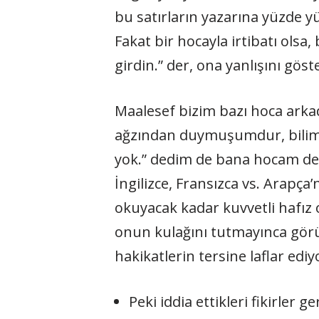
bu satırların yazarına yüzde yü
Fakat bir hocayla irtibatı olsa
girdin.” der, ona yanlışını gös
Maalesef bizim bazı hoca arka
ağzından duymuşumdur, bilimsel
yok.” dedim de bana hocam ded
İngilizce, Fransızca vs. Arapça’
okuyacak kadar kuvvetli hafız o
onun kulağını tutmayınca görüy
hakikatlerin tersine laflar ediy
Peki iddia ettikleri fikirler