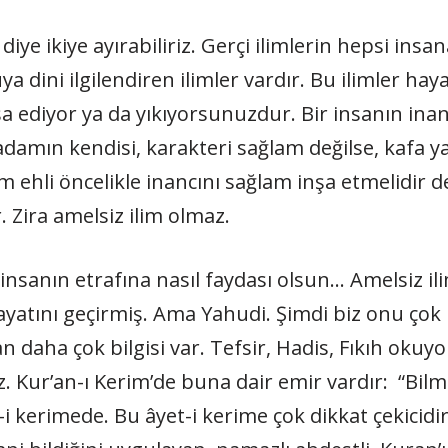
er diye ikiye ayırabiliriz. Gerçi ilimlerin hepsi ins
a dini ilgilendiren ilimler vardır. Bu ilimler h
nşa ediyor ya da yıkıyorsunuzdur. Bir insanın ina
a adamın kendisi, karakteri sağlam değilse, kafa y
ilim ehli öncelikle inancını sağlam inşa etmelidi
. Zira amelsiz ilim olmaz.
insanın etrafına nasıl faydası olsun… Amelsiz il
hayatını geçirmiş. Ama Yahudi. Şimdi biz onu ç
 daha çok bilgisi var. Tefsir, Hadis, Fıkıh okuyo
. Kur’an-ı Kerim’de buna dair emir vardır: “Bilmed
i kerimede. Bu âyet-i kerime çok dikkat çekicidir