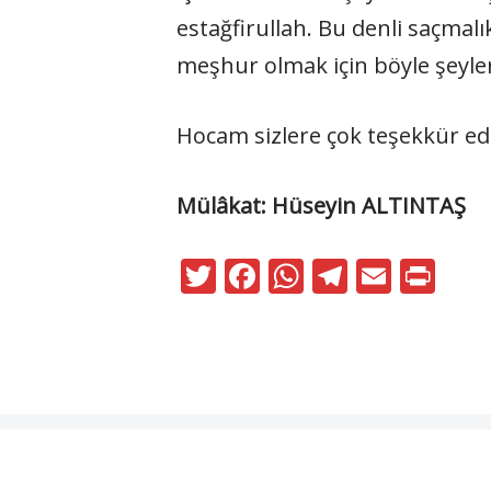
estağfirullah. Bu denli saçmalık
meşhur olmak için böyle şeyler
Hocam sizlere çok teşekkür ed
Mülâkat: Hüseyin ALTINTAŞ
T
F
W
T
E
Pr
w
ac
h
el
m
in
itt
e
at
e
ai
t
er
b
s
gr
l
o
A
a
o
p
m
Neve
|
WordPress
k
p