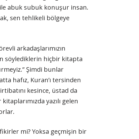
 bile abuk subuk konuşur insan.
ak, sen tehlikeli bölgeye
revli arkadaşlarımızın
 söylediklerin hiçbir kitapta
ürmeyiz.” Şimdi bunlar
hatta hafız, Kuran’ı tersinden
irtibatını kesince, üstad da
kitaplarımızda yazılı gelen
orlar.
 fikirler mi? Yoksa geçmişin bir