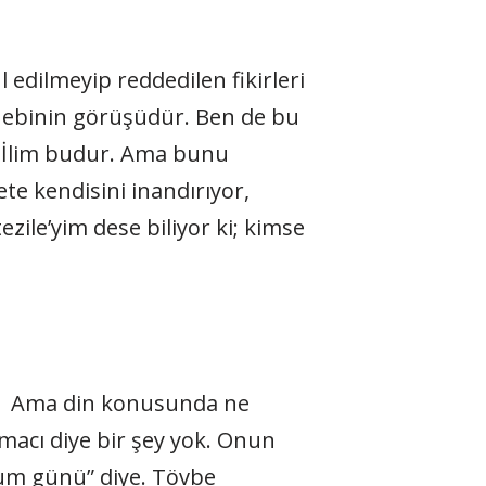
edilmeyip reddedilen fikirleri
hebinin görüşüdür. Ben de bu
. İlim budur. Ama bunu
te kendisini inandırıyor,
zile’yim dese biliyor ki; kimse
ar. Ama din konusunda ne
macı diye bir şey yok. Onun
oğum günü” diye. Tövbe