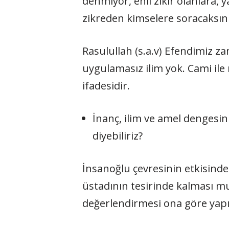
denmiyor, ehli zikir olanlara, 
zikreden kimselere soracaksın
Rasulullah (s.a.v) Efendimiz z
uygulamasız ilim yok. Cami ile
ifadesidir.
İnanç, ilim ve amel dengesin
diyebiliriz?
İnsanoğlu çevresinin etkisinde k
üstadının tesirinde kalması m
değerlendirmesi ona göre yapı