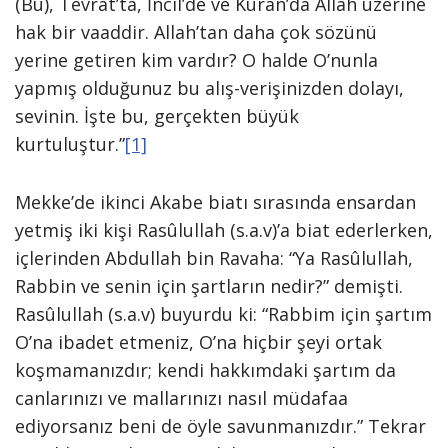
(Bu), Tevrat’ta, İncil’de ve Kuran’da Allah üzerine
hak bir vaaddir. Allah’tan daha çok sözünü
yerine getiren kim vardır? O halde O’nunla
yapmış olduğunuz bu alış-verişinizden dolayı,
sevinin. İşte bu, gerçekten büyük
kurtuluştur.”
[1]
Mekke’de ikinci Akabe biatı sırasında ensardan
yetmiş iki kişi Rasûlullah (s.a.v)’a biat ederlerken,
içlerinden Abdullah bin Ravaha: “Ya Rasûlullah,
Rabbin ve senin için şartların nedir?” demişti.
Rasûlullah (s.a.v) buyurdu ki: “Rabbim için şartım
O’na ibadet etmeniz, O’na hiçbir şeyi ortak
koşmamanızdır; kendi hakkımdaki şartım da
canlarınızı ve mallarınızı nasıl müdafaa
ediyorsanız beni de öyle savunmanızdır.” Tekrar