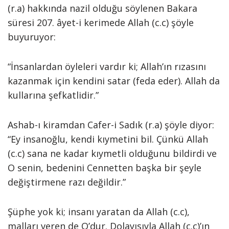
(r.a) hakkında nazil olduğu söylenen Bakara
süresi 207. âyet-i kerimede Allah (c.c) şöyle
buyuruyor:
“İnsanlardan öyleleri vardır ki; Allah’ın rızasını
kazanmak için kendini satar (feda eder). Allah da
kullarına şefkatlidir.”
Ashab-ı kiramdan Cafer-i Sadık (r.a) şöyle diyor:
“Ey insanoğlu, kendi kıymetini bil. Çünkü Allah
(c.c) sana ne kadar kıymetli olduğunu bildirdi ve
O senin, bedenini Cennetten başka bir şeyle
değiştirmene razı değildir.”
Şüphe yok ki; insanı yaratan da Allah (c.c),
malları veren de O’dur. Dolayısıyla Allah (c.c)’ın