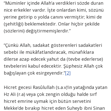
“Müminler içinde Allah’a verdikleri sözde duran
nice erkekler vardır. İşte onlardan kimi, sözünü
yerine getirip o yolda canını vermiştir; kimi de
(şehitliği) beklemektedir. Onlar hiçbir şekilde
(sözlerini) değiştirmemişlerdir.”
“Çünkü Allah, sadakat gösterenleri sadakatleri
sebebi ile mükâfatlandıracak, münafıklara
dilerse azap edecek yahut da (tevbe ederlerse)
tevbelerini kabul edecektir. Şüphesiz Allah çok
bağışlayan çok esirgeyendir.”
[2]
Hicret gecesi Rasûlullah (s.a.v)’in yatağında yatan
Hz Ali (r.a) veya çok zengin olduğu halde sırf
hicret emrine uymak için bütün servetini
Mekke’de bırakıp hicret eden Suheyb ibni Sinan