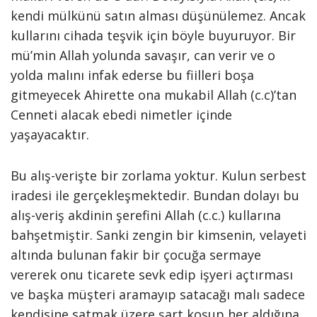
kendi mülkünü satın alması düşünülemez. Ancak
kullarını cihada teşvik için böyle buyuruyor. Bir
mü’min Allah yolunda savaşır, can verir ve o
yolda malını infak ederse bu fiilleri boşa
gitmeyecek Ahirette ona mukabil Allah (c.c)’tan
Cenneti alacak ebedi nimetler içinde
yaşayacaktır.
Bu alış-verişte bir zorlama yoktur. Kulun serbest
iradesi ile gerçekleşmektedir. Bundan dolayı bu
alış-veriş akdinin şerefini Allah (c.c.) kullarına
bahşetmiştir. Sanki zengin bir kimsenin, velayeti
altında bulunan fakir bir çocuğa sermaye
vererek onu ticarete sevk edip işyeri açtırması
ve başka müşteri aramayıp satacağı malı sadece
kendisine satmak üzere şart koşup her aldığına