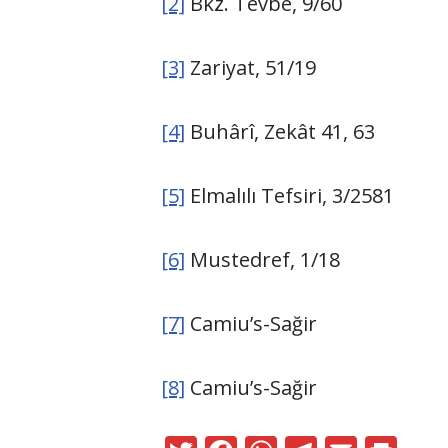
[2]
Bkz. Tevbe, 9/60
[3]
Zariyat, 51/19
[4]
Buhârî, Zekât 41, 63
[5]
Elmalılı Tefsiri, 3/2581
[6]
Mustedref, 1/18
[7]
Camiu’s-Sağir
[8]
Camiu’s-Sağir