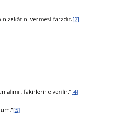
nın zekâtını vermesi farzdır.
[2]
alınır, fakirlerine verilir.”
[4]
dum.”
[5]