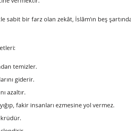
tine vermektir.
 sabit bir farz olan zekât, İslâm’ın beş şartından
tleri:
ından temizler.
larını giderir.
nı azaltır.
yığıp, fakir insanları ezmesine yol vermez.
ükrüdür.
çlendirir.