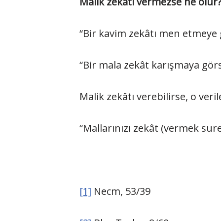
Malik zekâtı vermezse ne olur
“Bir kavim zekâtı men etmeye 
“Bir mala zekât karışmaya görsü
Malik zekâtı verebilirse, o veri
“Mallarınızı zekât (vermek sure
[1]
Necm, 53/39