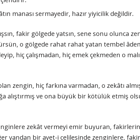
ın manası sermayedir, hazır yiyicilik değildir.
şsın, fakir gölgede yatsın, sene sonu olunca ze
götürsün, o gölgede rahat rahat yatan tembel âdem
deyip, hiç çalışmadan, hiç emek çekmeden o malı 
 olan zengin, hiç farkına varmadan, o zekâtı almış
ğa alıştırmış ve ona büyük bir kötülük etmiş olsu
ginlere zekât vermeyi emir buyuran, fakirlerin 
er yandan bir ayet-i celilesinde zenginlere, fakir