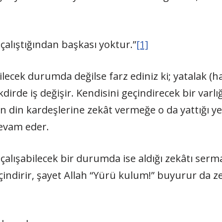
 çalıştığından başkası yoktur.”
[1]
bilecek durumda değilse farz ediniz ki; yatalak (h
dirde iş değişir. Kendisini geçindirecek bir varlığ
n din kardeşlerine zekât vermeğe o da yattığı 
devam eder.
çalışabilecek bir durumda ise aldığı zekâtı serm
çindirir, şayet Allah “Yürü kulum!” buyurur da ze