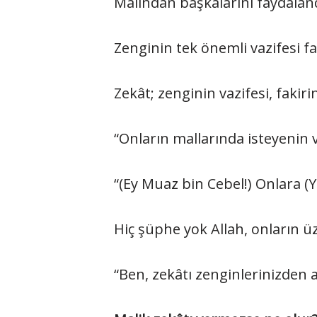
Malından başkalarını faydalan
Zenginin tek önemli vazifesi fa
Zekât; zenginin vazifesi, fakiri
“Onların mallarında isteyenin v
“(Ey Muaz bin Cebel!) Onlara (Y
Hiç şüphe yok Allah, onların üze
“Ben, zekâtı zenginlerinizden