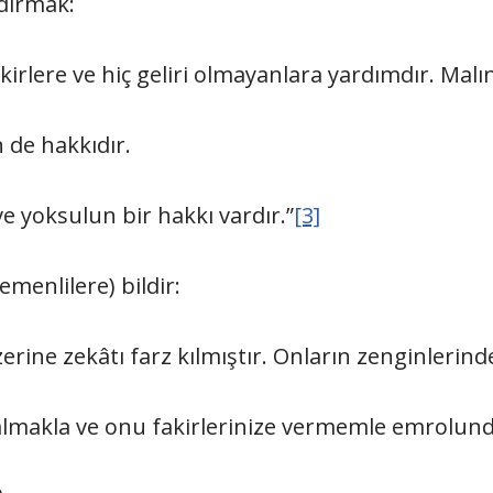
dırmak:
kirlere ve hiç geliri olmayanlara yardımdır. Malı
n de hakkıdır.
e yoksulun bir hakkı vardır.”
[3]
emenlilere) bildir:
rine zekâtı farz kılmıştır. Onların zenginlerinden 
 almakla ve onu fakirlerinize vermemle emrolun