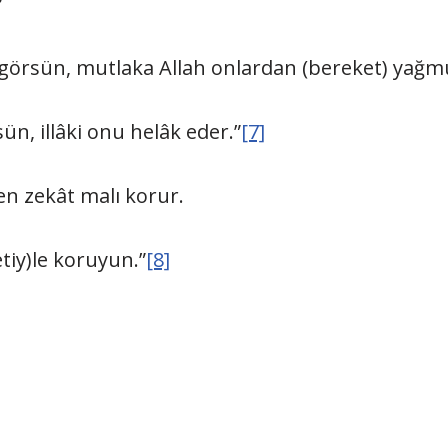
?
görsün, mutlaka Allah onlardan (bereket) yağm
n, illâki onu helâk eder.”
[7]
len zekât malı korur.
tiy)le koruyun.”
[8]