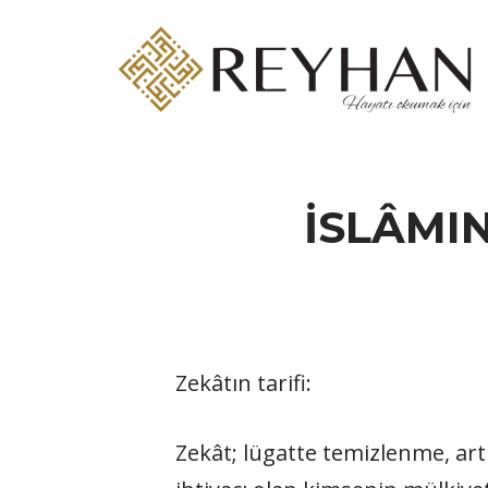
İçeriğe
geç
İSLÂMIN
Zekâtın tarifi:
Zekât; lügatte temizlenme, artm