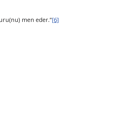
uru(nu) men eder.”
[6]