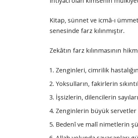
ihtiyacı olan kimsenin mülkiye
Kitap, sünnet ve icmâ-ı ümmetle
senesinde farz kılınmıştır.
Zekâtın farz kılınmasının hikme
Zenginleri, cimrilik hastalığ
Yoksulların, fakirlerin sıkıntı
İşsizlerin, dilencilerin sayıları
Zenginlerin büyük servetler 
Bedenî ve malî nimetlerin ş
Allah yolunda savaşanları gü