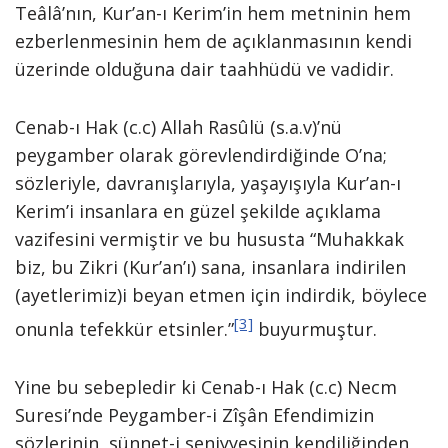
Teâlâ’nın, Kur’an-ı Kerim’in hem metninin hem
ezberlenmesinin hem de açıklanmasının kendi
üzerinde olduğuna dair taahhüdü ve vadidir.
Cenab-ı Hak (c.c) Allah Rasûlü (s.a.v)’nü
peygamber olarak görevlendirdiğinde O’na;
sözleriyle, davranışlarıyla, yaşayışıyla Kur’an-ı
Kerim’i insanlara en güzel şekilde açıklama
vazifesini vermiştir ve bu hususta “Muhakkak
biz, bu Zikri (Kur’an’ı) sana, insanlara indirilen
(ayetlerimiz)i beyan etmen için indirdik, böylece
[3]
onunla tefekkür etsinler.”
buyurmuştur.
Yine bu sebepledir ki Cenab-ı Hak (c.c) Necm
Suresi’nde Peygamber-i Zîşân Efendimizin
sözlerinin, sünnet-i seniyyesinin kendiliğinden