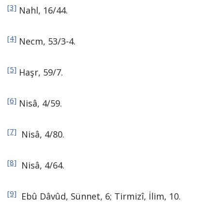
[3]
Nahl, 16/44.
[4]
Necm, 53/3-4.
[5]
Haşr, 59/7.
[6]
Nisâ, 4/59.
[7]
Nisâ, 4/80.
[8]
Nisâ, 4/64.
[9]
Ebû Dâvûd, Sünnet, 6; Tirmizî, İlim, 10.