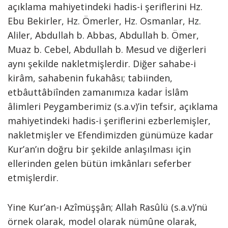
açıklama mahiyetindeki hadis-i şeriflerini Hz.
Ebu Bekirler, Hz. Ömerler, Hz. Osmanlar, Hz.
Aliler, Abdullah b. Abbas, Abdullah b. Ömer,
Muaz b. Cebel, Abdullah b. Mesud ve diğerleri
aynı şekilde nakletmişlerdir. Diğer sahabe-i
kirâm, sahabenin fukahâsı; tabiinden,
etbâuttâbiînden zamanımıza kadar İslâm
âlimleri Peygamberimiz (s.a.v)’in tefsir, açıklama
mahiyetindeki hadis-i şeriflerini ezberlemişler,
nakletmişler ve Efendimizden günümüze kadar
Kur’an’ın doğru bir şekilde anlaşılması için
ellerinden gelen bütün imkânları seferber
etmişlerdir.
Yine Kur’an-ı Azîmüşşân; Allah Rasûlü (s.a.v)’nü
örnek olarak, model olarak nümûne olarak,