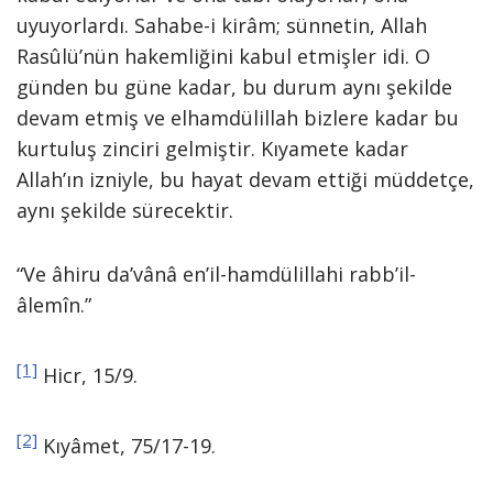
uyuyorlardı. Sahabe-i kirâm; sünnetin, Allah
Rasûlü’nün hakemliğini kabul etmişler idi. O
günden bu güne kadar, bu durum aynı şekilde
devam etmiş ve elhamdülillah bizlere kadar bu
kurtuluş zinciri gelmiştir. Kıyamete kadar
Allah’ın izniyle, bu hayat devam ettiği müddetçe,
aynı şekilde sürecektir.
“Ve âhiru da’vânâ en’il-hamdülillahi rabb’il-
âlemîn.”
[1]
Hicr, 15/9.
[2]
Kıyâmet, 75/17-19.