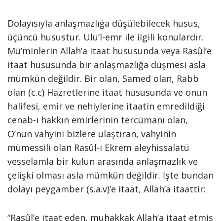
Dolayısıyla anlaşmazlığa düşülebilecek husus,
üçüncü husustur. Ulu’l-emr ile ilgili konulardır.
Mü’minlerin Allah’a itaat hususunda veya Rasûl’e
itaat hususunda bir anlaşmazlığa düşmesi asla
mümkün değildir. Bir olan, Samed olan, Rabb
olan (c.c) Hazretlerine itaat hususunda ve onun
halifesi, emir ve nehiylerine itaatin emredildiği
cenab-ı hakkın emirlerinin tercümanı olan,
O’nun vahyini bizlere ulaştıran, vahyinin
mümessili olan Rasûl-i Ekrem aleyhissalatü
vesselamla bir kulun arasında anlaşmazlık ve
çelişki olması asla mümkün değildir. İşte bundan
dolayı peygamber (s.a.v)’e itaat, Allah’a itaattir:
“Rasûl’e itaat eden, muhakkak Allah’a itaat etmiş