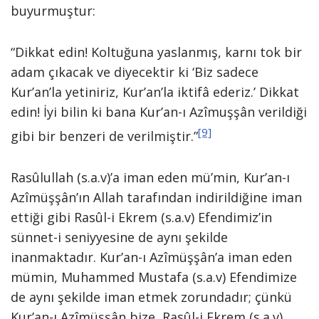
buyurmuştur:
“Dikkat edin! Koltuğuna yaslanmış, karnı tok bir
adam çıkacak ve diyecektir ki ‘Biz sadece
Kur’an’la yetiniriz, Kur’an’la iktifâ ederiz.’ Dikkat
edin! İyi bilin ki bana Kur’an-ı Azîmuşşân verildiği
[9]
gibi bir benzeri de verilmiştir.”
Rasûlullah (s.a.v)’a iman eden mü’min, Kur’an-ı
Azîmüşşân’ın Allah tarafından indirildiğine iman
ettiği gibi Rasûl-i Ekrem (s.a.v) Efendimiz’in
sünnet-i seniyyesine de aynı şekilde
inanmaktadır. Kur’an-ı Azîmüşşân’a iman eden
mümin, Muhammed Mustafa (s.a.v) Efendimize
de aynı şekilde iman etmek zorundadır; çünkü
Kur’an-ı Azîmüşşân bize, Rasûl-i Ekrem (s.a.v)