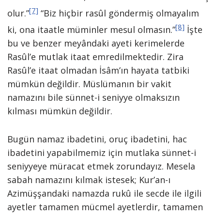
[7]
olur.”
“Biz hiçbir rasûl göndermiş olmayalım
[8]
ki, ona itaatle müminler mesul olmasın.”
İşte
bu ve benzer meyândaki ayeti kerimelerde
Rasûl’e mutlak itaat emredilmektedir. Zira
Rasûl’e itaat olmadan İsâm’ın hayata tatbiki
mümkün değildir. Müslümanın bir vakit
namazını bile sünnet-i seniyye olmaksızın
kılması mümkün değildir.
Bugün namaz ibadetini, oruç ibadetini, hac
ibadetini yapabilmemiz için mutlaka sünnet-i
seniyyeye müracat etmek zorundayız. Mesela
sabah namazını kılmak istesek; Kur’an-ı
Azimüşşandaki namazda rukû ile secde ile ilgili
ayetler tamamen mücmel ayetlerdir, tamamen