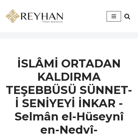
İçeriğe
geç
İSLÂMİ ORTADAN
KALDIRMA
TEŞEBBÜSÜ SÜNNET-
İ SENİYEYİ İNKAR -
Selmân el-Hüseynî
en-Nedvî-