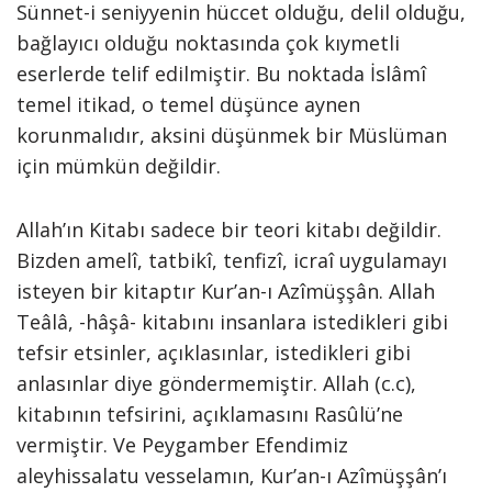
Sünnet-i seniyyenin hüccet olduğu, delil olduğu,
bağlayıcı olduğu noktasında çok kıymetli
eserlerde telif edilmiştir. Bu noktada İslâmî
temel itikad, o temel düşünce aynen
korunmalıdır, aksini düşünmek bir Müslüman
için mümkün değildir.
Allah’ın Kitabı sadece bir teori kitabı değildir.
Bizden amelî, tatbikî, tenfizî, icraî uygulamayı
isteyen bir kitaptır Kur’an-ı Azîmüşşân. Allah
Teâlâ, -hâşâ- kitabını insanlara istedikleri gibi
tefsir etsinler, açıklasınlar, istedikleri gibi
anlasınlar diye göndermemiştir. Allah (c.c),
kitabının tefsirini, açıklamasını Rasûlü’ne
vermiştir. Ve Peygamber Efendimiz
aleyhissalatu vesselamın, Kur’an-ı Azîmüşşân’ı