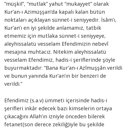
“müşkil”, “mutlak” yahut “mukayyet” olarak
Kur’an-ı Azimüşşan’da kapalı kalan bütün
noktaları açıklayan sünnet-i seniyyedir. İsâm’ı,
Kur’an’ı en iyi şekilde anlamamız, tatbik
etmemiz için mutlaka sünnet-i seniyyeye,
aleyhissalatü vesselam Efendimizin nebevî
mesajına muhtacız. Nitekim aleyhissalatü
vesselam Efendimiz, hadis-i şeriflerinde şöyle
buyurmaktadır: “Bana Kur’an-ı Azîmuşşân verildi
ve bunun yanında Kur’an’ın bir benzeri de
verildi.”
Efendimiz (s.a.v) ümmeti içerisinde hadis-i
şerifleri inkâr edecek bazı kimselerin ortaya
çıkacağını Allah’ın izniyle önceden bilerek
fetanet(son derece zekiliğ)iyle bu şekilde