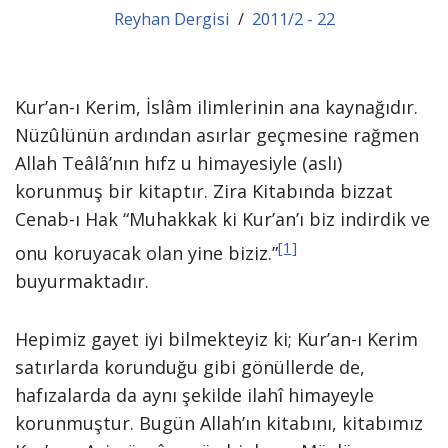
Reyhan Dergisi
2011/2 - 22
Kur’an-ı Kerim, İslâm ilimlerinin ana kaynağıdır.
Nüzûlünün ardından asırlar geçmesine rağmen
Allah Teâlâ’nın hıfz u himayesiyle (aslı)
korunmuş bir kitaptır. Zira Kitabında bizzat
Cenab-ı Hak “Muhakkak ki Kur’an’ı biz indirdik ve
[1]
onu koruyacak olan yine biziz.”
buyurmaktadır.
Hepimiz gayet iyi bilmekteyiz ki; Kur’an-ı Kerim
satırlarda korunduğu gibi gönüllerde de,
hafızalarda da aynı şekilde ilahî himayeyle
korunmuştur. Bugün Allah’ın kitabını, kitabımız