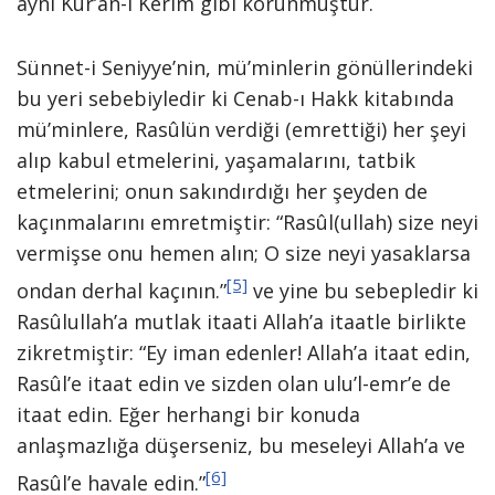
aynı Kur’an-ı Kerim gibi korunmuştur.
Sünnet-i Seniyye’nin, mü’minlerin gönüllerindeki
bu yeri sebebiyledir ki Cenab-ı Hakk kitabında
mü’minlere, Rasûlün verdiği (emrettiği) her şeyi
alıp kabul etmelerini, yaşamalarını, tatbik
etmelerini; onun sakındırdığı her şeyden de
kaçınmalarını emretmiştir: “Rasûl(ullah) size neyi
vermişse onu hemen alın; O size neyi yasaklarsa
[5]
ondan derhal kaçının.”
ve yine bu sebepledir ki
Rasûlullah’a mutlak itaati Allah’a itaatle birlikte
zikretmiştir: “Ey iman edenler! Allah’a itaat edin,
Rasûl’e itaat edin ve sizden olan ulu’l-emr’e de
itaat edin. Eğer herhangi bir konuda
anlaşmazlığa düşerseniz, bu meseleyi Allah’a ve
[6]
Rasûl’e havale edin.”