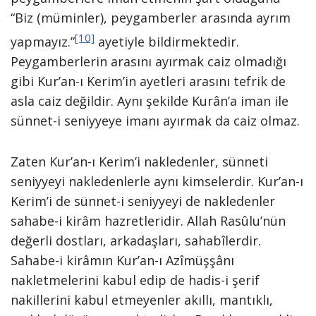
“Biz (müminler), peygamberler arasında ayrım
[10]
yapmayız.”
ayetiyle bildirmektedir.
Peygamberlerin arasını ayırmak caiz olmadığı
gibi Kur’an-ı Kerim’in ayetleri arasını tefrik de
asla caiz değildir. Aynı şekilde Kurân’a iman ile
sünnet-i seniyyeye imanı ayırmak da caiz olmaz.
Zaten Kur’an-ı Kerim’i nakledenler, sünneti
seniyyeyi nakledenlerle aynı kimselerdir. Kur’an-ı
Kerim’i de sünnet-i seniyyeyi de nakledenler
sahabe-i kirâm hazretleridir. Allah Rasûlu’nün
değerli dostları, arkadaşları, sahabîlerdir.
Sahabe-i kirâmın Kur’an-ı Azîmüşşânı
nakletmelerini kabul edip de hadis-i şerif
nakillerini kabul etmeyenler akıllı, mantıklı,