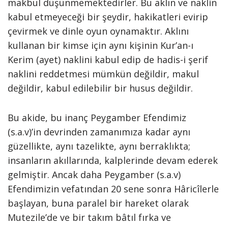
makbul düşünmemektedirler. Bu aklın ve naklin
kabul etmeyeceği bir şeydir, hakikatleri evirip
çevirmek ve dinle oyun oynamaktır. Aklını
kullanan bir kimse için aynı kişinin Kur’an-ı
Kerim (ayet) naklini kabul edip de hadis-i şerif
naklini reddetmesi mümkün değildir, makul
değildir, kabul edilebilir bir husus değildir.
Bu akide, bu inanç Peygamber Efendimiz
(s.a.v)’in devrinden zamanımıza kadar aynı
güzellikte, aynı tazelikte, aynı berraklıkta;
insanların akıllarında, kalplerinde devam ederek
gelmiştir. Ancak daha Peygamber (s.a.v)
Efendimizin vefatından 20 sene sonra Hâricîlerle
başlayan, buna paralel bir hareket olarak
Mutezile’de ve bir takım bâtıl fırka ve