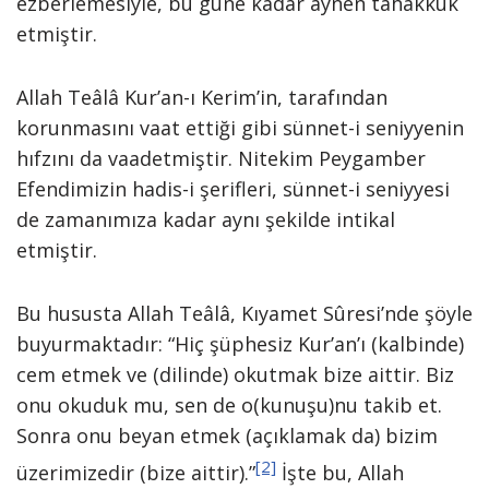
ezberlemesiyle, bu güne kadar aynen tahakkuk
etmiştir.
Allah Teâlâ Kur’an-ı Kerim’in, tarafından
korunmasını vaat ettiği gibi sünnet-i seniyyenin
hıfzını da vaadetmiştir. Nitekim Peygamber
Efendimizin hadis-i şerifleri, sünnet-i seniyyesi
de zamanımıza kadar aynı şekilde intikal
etmiştir.
Bu hususta Allah Teâlâ, Kıyamet Sûresi’nde şöyle
buyurmaktadır: “Hiç şüphesiz Kur’an’ı (kalbinde)
cem etmek ve (dilinde) okutmak bize aittir. Biz
onu okuduk mu, sen de o(kunuşu)nu takib et.
Sonra onu beyan etmek (açıklamak da) bizim
[2]
üzerimizedir (bize aittir).”
İşte bu, Allah