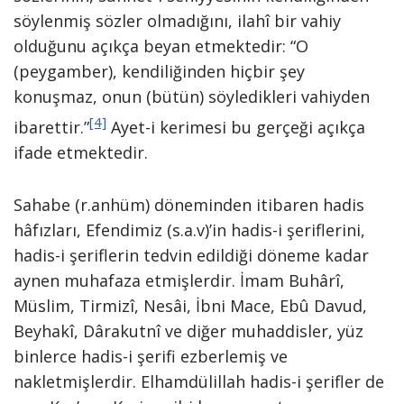
söylenmiş sözler olmadığını, ilahî bir vahiy
olduğunu açıkça beyan etmektedir: “O
(peygamber), kendiliğinden hiçbir şey
konuşmaz, onun (bütün) söyledikleri vahiyden
[4]
ibarettir.”
Ayet-i kerimesi bu gerçeği açıkça
ifade etmektedir.
Sahabe (r.anhüm) döneminden itibaren hadis
hâfızları, Efendimiz (s.a.v)’in hadis-i şeriflerini,
hadis-i şeriflerin tedvin edildiği döneme kadar
aynen muhafaza etmişlerdir. İmam Buhârî,
Müslim, Tirmizî, Nesâi, İbni Mace, Ebû Davud,
Beyhakî, Dârakutnî ve diğer muhaddisler, yüz
binlerce hadis-i şerifi ezberlemiş ve
nakletmişlerdir. Elhamdülillah hadis-i şerifler de