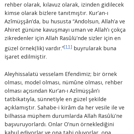
rehber olarak, kılavuz olarak, izinden gidilecek
kimse olarak bizlere tanıtmıştır. Kur’an-ı
Azîmüşşân’da, bu hususta “Andolsun, Allah’a ve
Ahiret gününe kavuşmayı uman ve Allah’ı çokça
zikredenler için Allah Rasûlü’nde sizler için en
[11]
güzel örnek(lik) vardır.”
buyrularak buna
işaret edilmiştir.
Aleyhissalatü vesselam Efendimiz; bir örnek
olması, model olması, nümûne olması, rehber
olması açısından Kur’an-ı Azîmüşşân’ı
tatbikatıyla, sünnetiyle en güzel şekilde
açıklamıştır. Sahabe-i kirâm da her vesile ile ve
bilhassa müphem durumlarda Allah Rasûlü’ne
başvuruyorlardı. Onlar O’nun örneklediğini
kabul ediyorlar ve ona tabi oluyorlar, ona