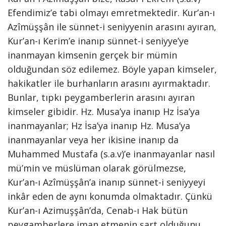
Efendimiz’e tabi olmayı emretmektedir. Kur’an-ı
Azîmüşşân ile sünnet-i seniyyenin arasını ayıran,
Kur’an-ı Kerim’e inanıp sünnet-i seniyye’ye
inanmayan kimsenin gerçek bir mümin
olduğundan söz edilemez. Böyle yapan kimseler,
hakikatler ile burhanların arasını ayırmaktadır.
Bunlar, tıpkı peygamberlerin arasını ayıran
kimseler gibidir. Hz. Musa’ya inanıp Hz İsa’ya
inanmayanlar; Hz İsa’ya inanıp Hz. Musa’ya
inanmayanlar veya her ikisine inanıp da
Muhammed Mustafa (s.a.v)’e inanmayanlar nasıl
mü’min ve müslüman olarak görülmezse,
Kur’an-ı Azîmüşşân’a inanıp sünnet-i seniyyeyi
inkâr eden de aynı konumda olmaktadır. Çünkü
Kur’an-ı Azimuşşân’da, Cenab-ı Hak bütün
peygamberlere iman etmenin şart olduğunu