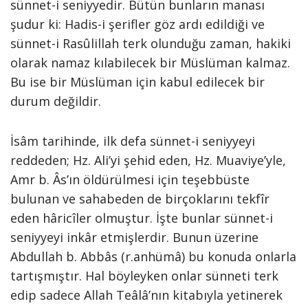
sünnet-i seniyyedir. Bütün bunların manası
şudur ki: Hadis-i şerifler göz ardı edildiği ve
sünnet-i Rasûlillah terk olunduğu zaman, hakiki
olarak namaz kılabilecek bir Müslüman kalmaz.
Bu ise bir Müslüman için kabul edilecek bir
durum değildir.
İsâm tarihinde, ilk defa sünnet-i seniyyeyi
reddeden; Hz. Ali’yi şehid eden, Hz. Muaviye’yle,
Amr b. Âs’ın öldürülmesi için teşebbüste
bulunan ve sahabeden de birçoklarını tekfîr
eden hâricîler olmuştur. İşte bunlar sünnet-i
seniyyeyi inkâr etmişlerdir. Bunun üzerine
Abdullah b. Abbâs (r.anhümâ) bu konuda onlarla
tartışmıştır. Hal böyleyken onlar sünneti terk
edip sadece Allah Teâlâ’nın kitabıyla yetinerek