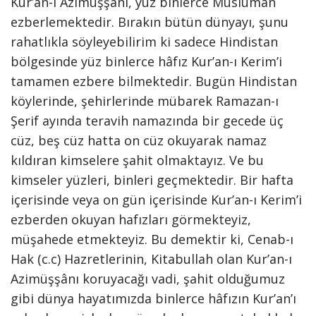
Kur’an-ı Azimüşşânı, yüz binlerce Müslüman
ezberlemektedir. Bırakın bütün dünyayı, şunu
rahatlıkla söyleyebilirim ki sadece Hindistan
bölgesinde yüz binlerce hâfız Kur’an-ı Kerim’i
tamamen ezbere bilmektedir. Bugün Hindistan
köylerinde, şehirlerinde mübarek Ramazan-ı
Şerif ayında teravih namazında bir gecede üç
cüz, beş cüz hatta on cüz okuyarak namaz
kıldıran kimselere şahit olmaktayız. Ve bu
kimseler yüzleri, binleri geçmektedir. Bir hafta
içerisinde veya on gün içerisinde Kur’an-ı Kerim’i
ezberden okuyan hafızları görmekteyiz,
müşahede etmekteyiz. Bu demektir ki, Cenab-ı
Hak (c.c) Hazretlerinin, Kitabullah olan Kur’an-ı
Azimüşşânı koruyacağı vadi, şahit olduğumuz
gibi dünya hayatımızda binlerce hâfızın Kur’an’ı