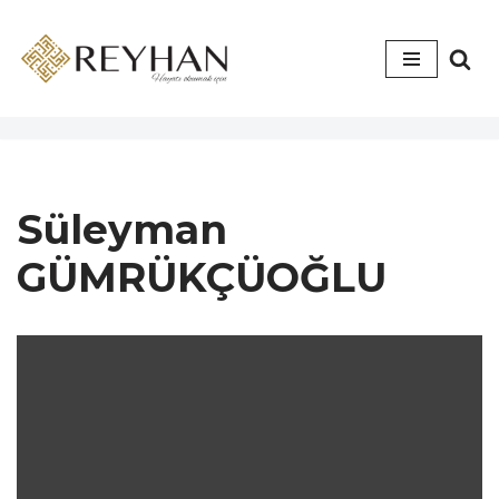
İçeriğe
geç
Süleyman
GÜMRÜKÇÜOĞLU