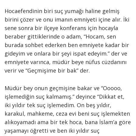
Hocaefendinin biri suç yumağı haline gelmiş
birini çözer ve onu imanın emniyeti içine alır. İki
sene sonra bir ilçeye konferans için hocayla
beraber gittiklerinde o adam, “Hocam, sen
burada sohbet ederken ben emniyete kadar bir
gideyim ve onlara bir şeyi ispat edeyim.” der ve
emniyete varınca, müdür beye nüfus cüzdanını
verir ve “Geçmişime bir bak” der.
Müdür bey onun geçmişine bakar ve “Ooooo,
işlemediğin suç kalmamış.” deyince “Dikkat et,
iki yıldır tek suç işlemedim. On beş yıldır,
karakul, mahkeme, ceza evi beni suç işlemekten
alıkoyamadı ama bir tek hoca, bana İslam’a göre
yaşamayı öğretti ve ben iki yıldır suç