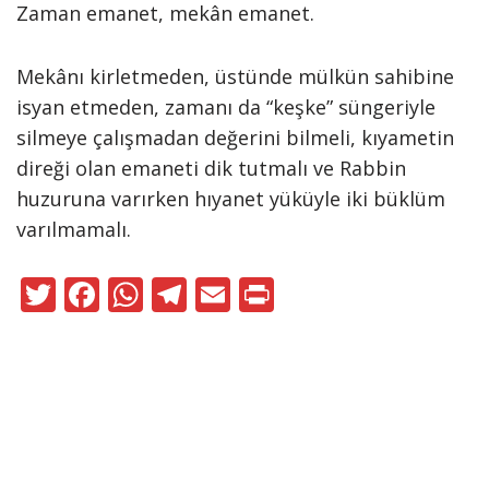
Zaman emanet, mekân emanet.
Mekânı kirletmeden, üstünde mülkün sahibine
isyan etmeden, zamanı da “keşke” süngeriyle
silmeye çalışmadan değerini bilmeli, kıyametin
direği olan emaneti dik tutmalı ve Rabbin
huzuruna varırken hıyanet yüküyle iki büklüm
varılmamalı.
T
F
W
T
E
Pr
w
ac
h
el
m
in
itt
e
at
e
ai
t
er
b
s
gr
l
o
A
a
Neve
|
WordPress
o
p
m
ile güçlendirilmiştir