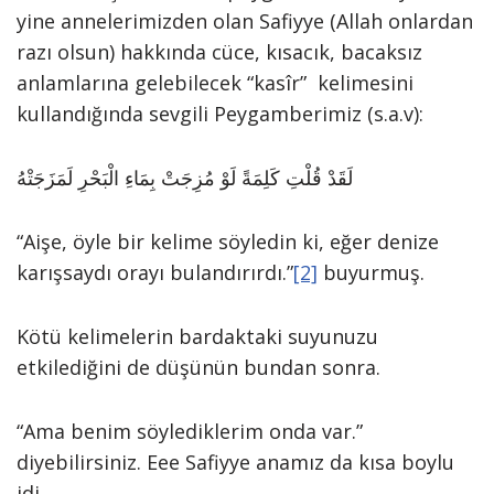
yine annelerimizden olan Safiyye (Allah onlardan
razı olsun) hakkında cüce, kısacık, bacaksız
anlamlarına gelebilecek “kasîr” kelimesini
kullandığında sevgili Peygamberimiz (s.a.v):
لَقَدْ قُلْتِ كَلِمَةً لَوْ مُزِجَتْ بِمَاءِ الْبَحْرِ لَمَزَجَتْهُ
“Aişe, öyle bir kelime söyledin ki, eğer denize
karışsaydı orayı bulandırırdı.”
[2]
buyurmuş.
Kötü kelimelerin bardaktaki suyunuzu
etkilediğini de düşünün bundan sonra.
“Ama benim söylediklerim onda var.”
diyebilirsiniz. Eee Safiyye anamız da kısa boylu
idi.