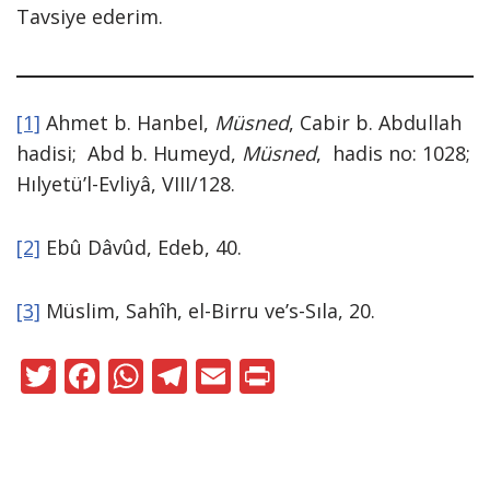
Tavsiye ederim.
[1]
Ahmet b. Hanbel,
Müsned
, Cabir b. Abdullah
hadisi; Abd b. Humeyd,
Müsned
, hadis no: 1028;
Hılyetü’l-Evliyâ, VIII/128.
[2]
Ebû Dâvûd, Edeb, 40.
[3]
Müslim, Sahîh, el-Birru ve’s-Sıla, 20.
T
F
W
T
E
Pr
w
ac
h
el
m
in
itt
e
at
e
ai
t
er
b
s
gr
l