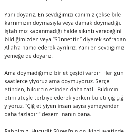
Yani doyarız. En sevdiğimizi canımız çekse bile
karnımızın doymasıyla veya damak doymadığı,
iştahımız kapanmadığı halde sıkıntı vereceğini
bildiğimizden veya “Sünnettir.” diyerek sofradan
Allah’a hamd ederek ayrılırız. Yani en sevdiğimiz
yemeğe de doyarız.
Ama doymadığımız bir et çeşidi vardır. Her gün
saatlerce yiyoruz ama doymuyoruz. Serçe
etinden, bıldırcın etinden daha tatlı. Bıldırcın
etini ateşle terbiye ederek yerken bu eti çiğ çiğ
yiyoruz. “Çiğ et yiyen insan sayısı yemeyenden
daha fazladır.” desem inanın bana.
Rabbimiz, Hucurât Sûresi’nin on ikinci ayetinde