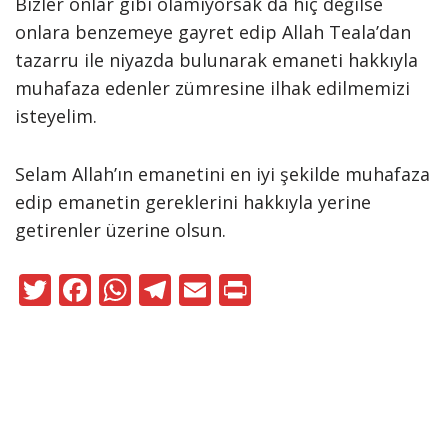
Bizler onlar gibi olamıyorsak da hiç değilse
onlara benzemeye gayret edip Allah Teala’dan
tazarru ile niyazda bulunarak emaneti hakkıyla
muhafaza edenler zümresine ilhak edilmemizi
isteyelim.
Selam Allah’ın emanetini en iyi şekilde muhafaza
edip emanetin gereklerini hakkıyla yerine
getirenler üzerine olsun.
T
F
W
T
E
Pr
w
ac
h
el
m
in
itt
e
at
e
ai
t
er
b
s
gr
l
o
A
a
Neve
|
WordPress