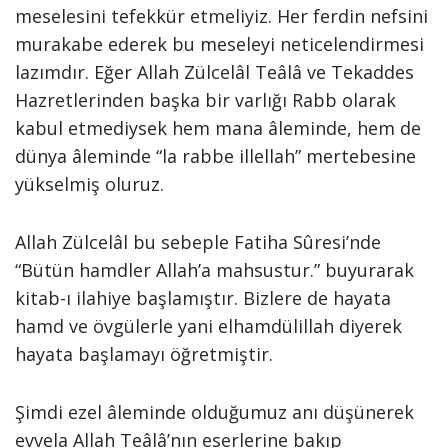
meselesini tefekkür etmeliyiz. Her ferdin nefsini
murakabe ederek bu meseleyi neticelendirmesi
lazımdır. Eğer Allah Zülcelâl Teâlâ ve Tekaddes
Hazretlerinden başka bir varlığı Rabb olarak
kabul etmediysek hem mana âleminde, hem de
dünya âleminde “la rabbe illellah” mertebesine
yükselmiş oluruz.
Allah Zülcelâl bu sebeple Fatiha Sûresi’nde
“Bütün hamdler Allah’a mahsustur.” buyurarak
kitab-ı ilahiye başlamıştır. Bizlere de hayata
hamd ve övgülerle yani elhamdülillah diyerek
hayata başlamayı öğretmiştir.
Şimdi ezel âleminde olduğumuz anı düşünerek
evvela Allah Teâlâ’nın eserlerine bakıp