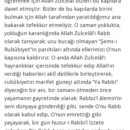
öğrenmek için Allah Zülcelâl bizleri bu kapılara
davet etmiştir. Bizler de bu kapılarda birini
bulmak için Allah tarafından yaratıldığımız ana
bakarak tefekkür etmeliyiz. O zaman yoklukta,
yokluğun karanlığında Allah Zülcelâl’ı Rabb
olarak tanıyarak; ucu bucağı olmayan “Şems-i
Rubûbiyet”in parıltıları altında ellerimizi O’nun
kapısına kaldırırız. O anda Allah Zülcelâl’ı
hayranlıklar içerisinde tefekkür edip Allah’ın
verdiği haberleri aklî delillerle birleştirerek,
rubûbiyetin marifet güneşi altında “Ya Rabbi”
diyeceğin bir anı, bir zamanı ölmeden önce
yaşamanın gayretinde olarak; Rabbu’l âlemin’in
seni dünyaya gönderdiği gibi, sende O’nu Rabb
olarak kabul edip, O’nun emrettiği gibi
yaşayarak, bir gün huzur-i Rabbi’l İzzete