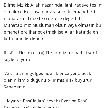
Bilmeliyiz ki; Allah nazarında ilahi iradeye teslim
olmak ne ise, insanlar arasındaki emanetleri
muhafaza etmekte o derece değerlidir.
Muhatabımız Müslüman olsun veya olmasın bu
emanetlere ihanet etmek ise Allah katında en
kötü amellerdendir.
Rasûl-i Ekrem (s.a.v) Efendimiz bir hadisi şerifte
şöyle buyurur:
“Arş-ı alanın gölgesinde ilk önce yer alacak
olanın kim olduğunu bilir misiniz? buyurur.
Sahabenin:
“Hayır ya Rasûlallah” cevabı üzerine Rasûl-i
Ekrem (s.a.v) şöyle buyurur: