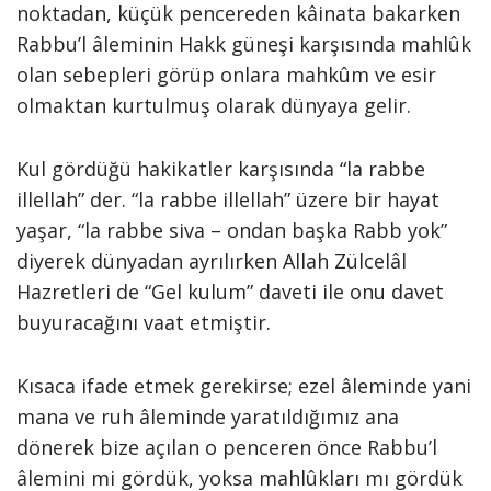
noktadan, küçük pencereden kâinata bakarken
Rabbu’l âleminin Hakk güneşi karşısında mahlûk
olan sebepleri görüp onlara mahkûm ve esir
olmaktan kurtulmuş olarak dünyaya gelir.
Kul gördüğü hakikatler karşısında “la rabbe
illellah” der. “la rabbe illellah” üzere bir hayat
yaşar, “la rabbe siva – ondan başka Rabb yok”
diyerek dünyadan ayrılırken Allah Zülcelâl
Hazretleri de “Gel kulum” daveti ile onu davet
buyuracağını vaat etmiştir.
Kısaca ifade etmek gerekirse; ezel âleminde yani
mana ve ruh âleminde yaratıldığımız ana
dönerek bize açılan o penceren önce Rabbu’l
âlemini mi gördük, yoksa mahlûkları mı gördük