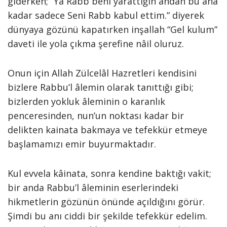
giderken; “Ya Rabb beni yarattığın andan bu ana
kadar sadece Seni Rabb kabul ettim.” diyerek
dünyaya gözünü kapatırken inşallah “Gel kulum”
daveti ile yola çıkma şerefine nâil oluruz.
Onun için Allah Zülcelâl Hazretleri kendisini
bizlere Rabbu’l âlemin olarak tanıttığı gibi;
bizlerden yokluk âleminin o karanlık
penceresinden, nun’un noktası kadar bir
delikten kainata bakmaya ve tefekkür etmeye
başlamamızı emir buyurmaktadır.
Kul evvela kâinata, sonra kendine baktığı vakit;
bir anda Rabbu’l âleminin eserlerindeki
hikmetlerin gözünün önünde açıldığını görür.
Şimdi bu anı ciddi bir şekilde tefekkür edelim.