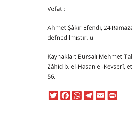
Vefatı:
Ahmet Şâkir Efendi, 24 Ramazan
defnedilmiştir. ü
Kaynaklar: Bursalı Mehmet Tah
Zâhid b. el-Hasan el-Kevserî, e
56.
T
F
W
T
E
Pr
w
ac
h
el
m
in
itt
e
at
e
ai
t
er
b
s
gr
l