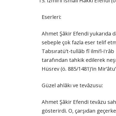
İzmirli İsmail Hakkı Efendi (ö
Eserleri:
Ahmet Şâkir Efendi yukarıda da
sebeple çok fazla eser telif etm
Tabsıratü’t-tullâb fî ilmi’l-iʻr
tarafından tahkik edilerek neş
Hüsrev (ö. 885/1481)’in Mir’âtu’
Güzel ahlâkı ve tevâzusu:
Ahmet Şâkir Efendi tevâzu sahi
gösterirdi. O, çarşıdan geçerke