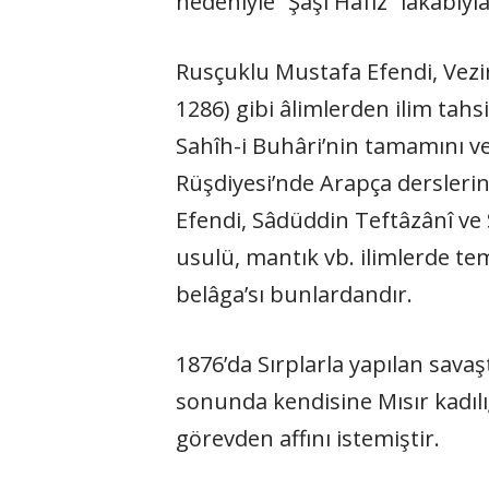
nedeniyle “Şaşı Hafız” lakabıy
Rusçuklu Mustafa Efendi, Vezir
1286) gibi âlimlerden ilim tah
Sahîh-i Buhâri’nin tamamını ve
Rüşdiyesi’nde Arapça dersleri
Efendi, Sâdüddin Teftâzânî ve S
usulü, mantık vb. ilimlerde te
belâga’sı bunlardandır.
1876’da Sırplarla yapılan sava
sonunda kendisine Mısır kadılığ
görevden affını istemiştir.