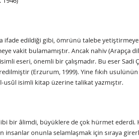
. 1946)
 ifade edildiği gibi, ömrünü talebe yetiştirmeye
eye vakit bulamamıştır. Ancak nahiv (Arapça dilbil
âb isimli eseri, önemli bir çalışmadır. Bu eser Sa
redilmiştir (Erzurum, 1999). Yine fıkıh usulünün
l-usûl isimli kitap üzerine talikat yazmıştır.
bi bir âlimdi, büyüklere de çok hürmet ederdi. H
n insanlar onunla selamlaşmak için sıraya girerl