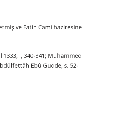
etmiş ve Fatih Cami haziresine
ul 1333, I, 340-341; Muhammed
 Abdülfettâh Ebû Gudde, s. 52-