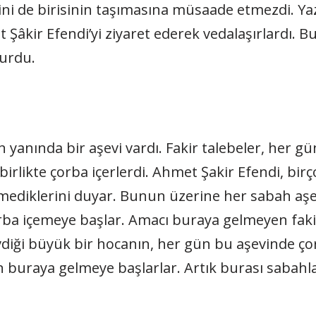
esini de birisinin taşımasına müsaade etmezdi. Y
 Şâkir Efendi’yi ziyaret ederek vedalaşırlardı. B
nurdu.
n yanında bir aşevi vardı. Fakir talebeler, her
birlikte çorba içerlerdi. Ahmet Şakir Efendi, bir
mediklerini duyar. Bunun üzerine her sabah aşev
rba içemeye başlar. Amacı buraya gelmeyen fakir 
vdiği büyük bir hocanın, her gün bu aşevinde çor
n buraya gelmeye başlarlar. Artık burası sabahla