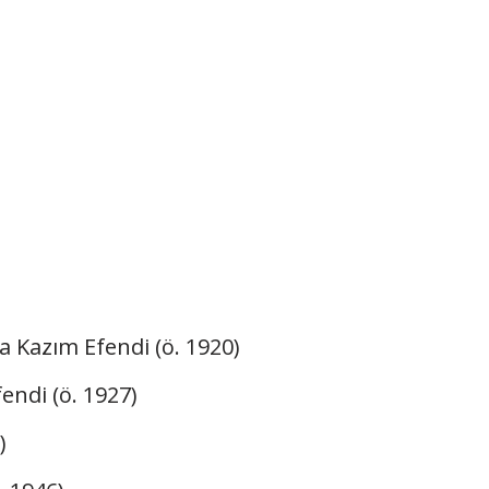
 Kazım Efendi (ö. 1920)
ndi (ö. 1927)
)