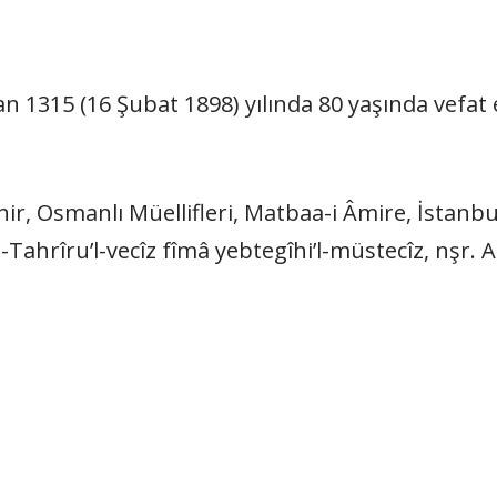
 1315 (16 Şubat 1898) yılında 80 yaşında vefat 
ir, Osmanlı Müellifleri, Matbaa-i Âmire, İstanb
t-Tahrîru’l-vecîz fîmâ yebtegîhi’l-müstecîz, nşr.