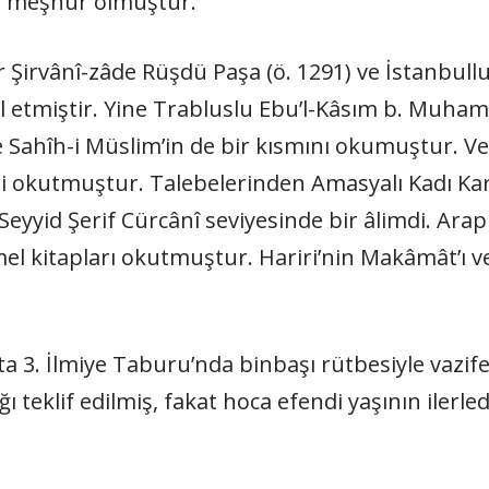
la meşhur olmuştur.
 Şirvânî-zâde Rüşdü Paşa (ö. 1291) ve İstanbull
sil etmiştir. Yine Trabluslu Ebu’l-Kâsım b. Muham
 Sahîh-i Müslim’in de bir kısmını okumuştur. Ve
ni okutmuştur. Talebelerinden Amasyalı Kadı K
eyyid Şerif Cürcânî seviyesinde bir âlimdi. Arap d
mel kitapları okutmuştur. Hariri’nin Makâmât’ı v
şta 3. İlmiye Taburu’nda binbaşı rütbesiyle vaz
ı teklif edilmiş, fakat hoca efendi yaşının ilerl