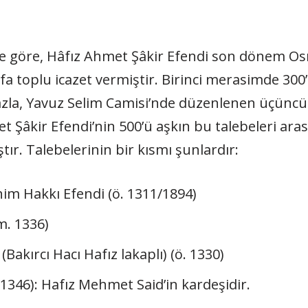
e göre, Hâfız Ahmet Şâkir Efendi son dönem Osm
efa toplu icazet vermiştir. Birinci merasimde 300
fazla, Yavuz Selim Camisi’nde düzenlenen üçünc
et Şâkir Efendi’nin 500’ü aşkın bu talebeleri ara
ır. Talebelerinin bir kısmı şunlardır:
ahim Hakkı Efendi (ö. 1311/1894)
m. 1336)
akırcı Hacı Hafız lakaplı) (ö. 1330)
 1346): Hafız Mehmet Said’in kardeşidir.