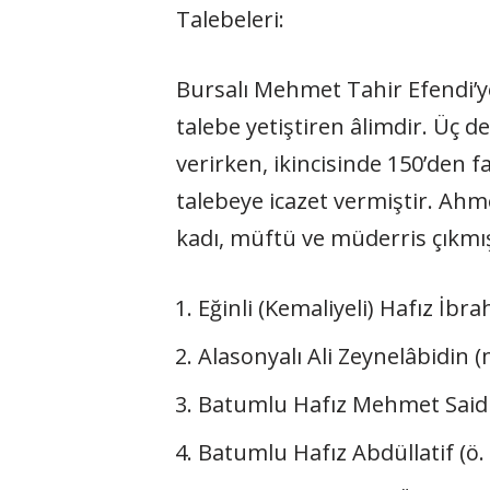
Talebeleri:
Bursalı Mehmet Tahir Efendi’y
talebe yetiştiren âlimdir. Üç d
verirken, ikincisinde 150’den 
talebeye icazet vermiştir. Ahm
kadı, müftü ve müderris çıkmışt
Eğinli (Kemaliyeli) Hafız İbr
Alasonyalı Ali Zeynelâbidin (
Batumlu Hafız Mehmet Said (B
Batumlu Hafız Abdüllatif (ö.