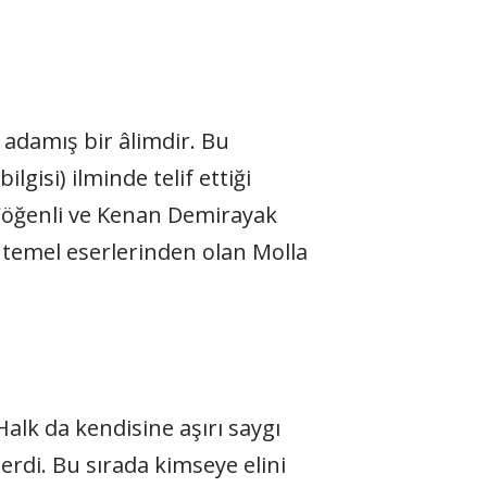
 adamış bir âlimdir. Bu
gisi) ilminde telif ettiği
di Çöğenli ve Kenan Demirayak
 temel eserlerinden olan Molla
alk da kendisine aşırı saygı
erdi. Bu sırada kimseye elini