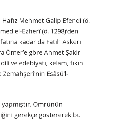
u Hafız Mehmet Galip Efendi (ö.
med el-Ezherî (ö. 1298)’den
fatına kadar da Fatih Askeri
ara Ömer’e göre Ahmet Şakir
ili ve edebiyatı, kelam, fıkıh
e Zemahşerî’nin Esâsü’l-
ife yapmıştır. Ömrünün
ediğini gerekçe göstererek bu