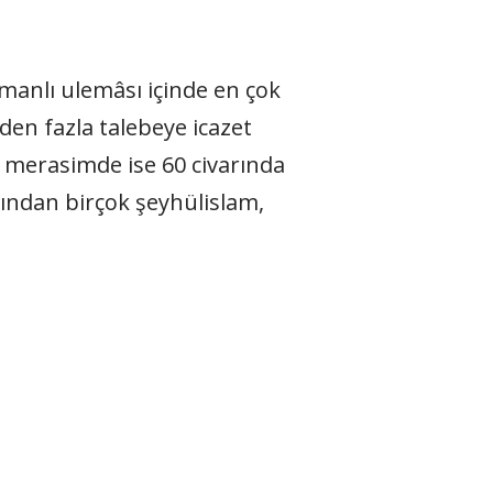
anlı ulemâsı içinde en çok
’den fazla talebeye icazet
ü merasimde ise 60 civarında
sından birçok şeyhülislam,