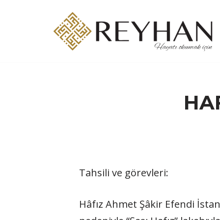
İçeriğe
geç
HA
Tahsili ve görevleri:
Hâfız Ahmet Şâkir Efendi İstanb