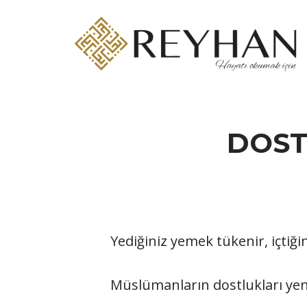
İçeriğe
geç
DOST
Yediğiniz yemek tükenir, içtiği
Müslümanların dostlukları yen