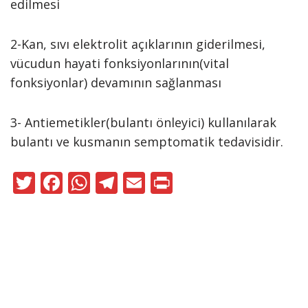
edilmesi
2-Kan, sıvı elektrolit açıklarının giderilmesi,
vücudun hayati fonksiyonlarının(vital
fonksiyonlar) devamının sağlanması
3- Antiemetikler(bulantı önleyici) kullanılarak
bulantı ve kusmanın semptomatik tedavisidir.
T
F
W
T
E
Pr
w
ac
h
el
m
in
itt
e
at
e
ai
t
er
b
s
gr
l
o
A
a
Neve
|
WordPress
o
p
m
ile güçlendirilmiştir