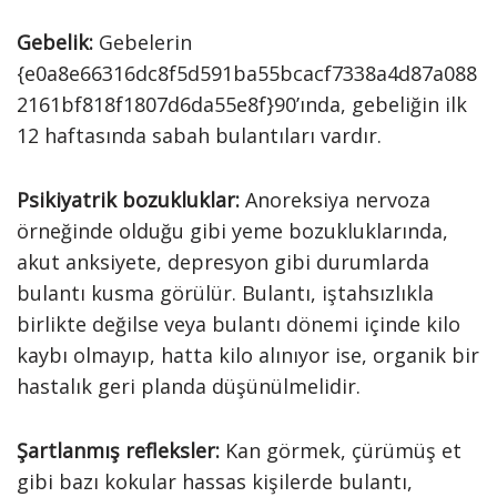
Gebelik:
Gebelerin
{e0a8e66316dc8f5d591ba55bcacf7338a4d87a088
2161bf818f1807d6da55e8f}90’ında, gebeliğin ilk
12 haftasında sabah bulantıları vardır.
Psikiyatrik bozukluklar:
Anoreksiya nervoza
örneğinde olduğu gibi yeme bozukluklarında,
akut anksiyete, depresyon gibi durumlarda
bulantı kusma görülür. Bulantı, iştahsızlıkla
birlikte değilse veya bulantı dönemi içinde kilo
kaybı olmayıp, hatta kilo alınıyor ise, organik bir
hastalık geri planda düşünülmelidir.
Şartlanmış refleksler:
Kan görmek, çürümüş et
gibi bazı kokular hassas kişilerde bulantı,