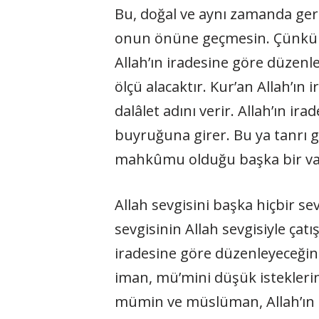
Bu, doğal ve aynı zamanda gere
onun önüne geçmesin. Çünkü o 
Allah’ın iradesine göre düzenlem
ölçü alacaktır. Kur’an Allah’ı
dalâlet adını verir. Allah’ın i
buyruğuna girer. Bu ya tanrı g
mahkûmu olduğu başka bir varl
Allah sevgisini başka hiçbir s
sevgisinin Allah sevgisiyle çat
iradesine göre düzenleyeceğinden
iman, mü’mini düşük istekleri
mümin ve müslüman, Allah’ın o