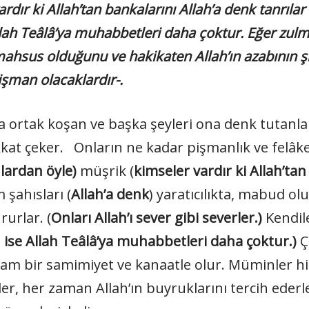
ki Allah’tan bankalarını Allah’a denk tanrılar sa
llah Teâlâ’ya muhabbetleri daha çoktur. Eğer zulm
mahsus olduğunu ve hakikaten Allah’ın azabının 
işman olacaklardır-.
a ortak koşan ve başka şeyleri ona denk tutan
t çeker. Onların ne kadar pişmanlık ve felâkete
lardan öyle)
müşrik (
kimseler vardır ki Allah’tan
 şahısları (
Allah’a denk
) yaratıcılıkta, mabud o
urlar. (
Onları Allah’ı sever gibi severler.)
Kendil
 ise Allah Teâlâ’ya muhabbetleri daha çoktur.)
Ç
am bir samimiyet ve kanaatle olur. Müminler hiç 
ler, her zaman Allah’ın buyruklarını tercih ederl