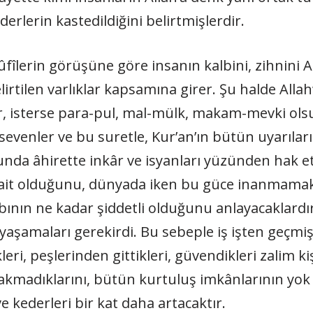
derlerin kastedildiğini belirt­mişlerdir.
ûfîlerin görüşüne göre insanın kalbini, zihnini A
rtilen varlıklar kapsamına girer. Şu halde Allah
der, isterse para-pul, mal-mülk, makam-mevki ol
bi sevenler ve bu suretle, Kur’an’ın bütün uyarıla
unda âhirette inkâr ve is­yanları yüzünden hak e
 ait olduğunu, dünyada iken bu güce inanmamak
 azabının ne kadar şiddetli olduğunu anlayacakla
yaşamaları gerekirdi. Bu sebep­le iş işten geçmiş
eri, peşlerinden gittikleri, güvendikleri zalim ki
bakmadıklarını, bütün kurtuluş imkânlarının yok
e kederleri bir kat daha artacaktır.