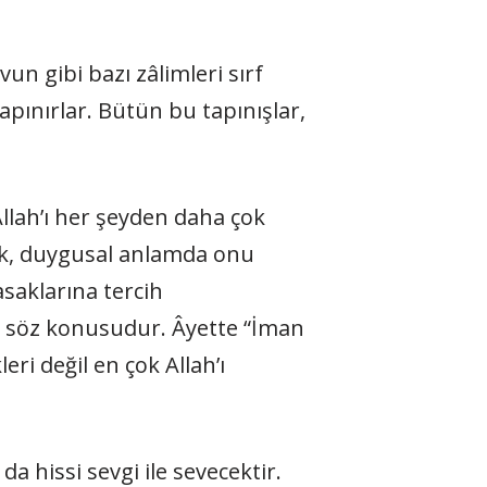
n gibi bazı zâlimleri sırf
pınırlar. Bütün bu tapınışlar,
 Allah’ı her şeyden daha çok
ek, duygusal anlamda onu
saklarına tercih
e söz konusudur. Âyette “İman
eri değil en çok Allah’ı
a hissi sevgi ile sevecektir.