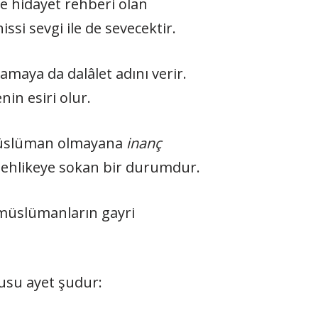
de hidayet rehberi olan
i sevgi ile de sevecektir.
­maya da dalâlet adını verir.
in esiri olur.
slüman olmayana
inanç
tehlikeye sokan bir durumdur.
 müslümanların gayri
usu ayet şudur: