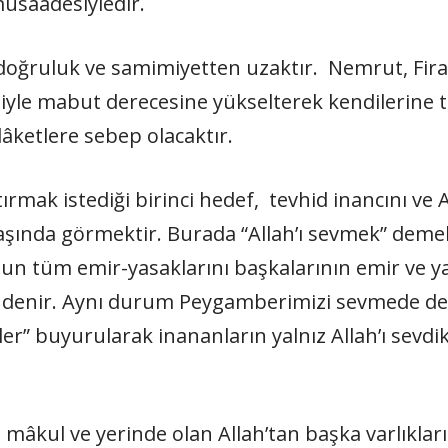
müsaadesiyledir.
oğruluk ve samimiyetten uzaktır. Nemrut, Firavu
yle mabut derecesine yükselterek kendilerine ta
lâketlere sebep olacaktır.
tırmak istediği birinci hedef, tevhid inancını ve
aşında görmektir. Burada “Allah’ı sevmek” dem
un tüm emir-yasaklarını başkalarının emir ve ya
i” denir. Aynı durum Peygamberimizi sevmede d
rler” buyurularak inananların yalnız Allah’ı sevdikl
âkul ve yerinde olan Al­lah’tan başka varlıkları d