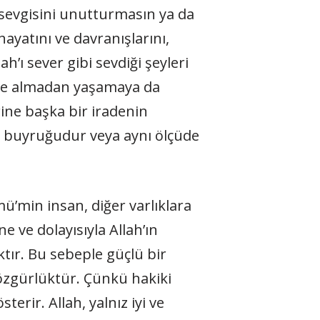
sevgisini unut­turmasın ya da
yatını ve davranışlarını,
h’ı sever gibi sevdiği şeyleri
kate almadan yaşa­maya da
rine başka bir iradenin
ın buyruğudur veya aynı ölçüde
ü’min insan, diğer varlıklara
e ve dolayısıyla Allah’ın
ktır. Bu sebeple güçlü bir
özgürlüktür. Çünkü hakiki
ir. Allah, yalnız iyi ve