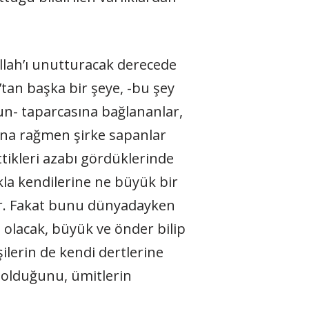
llah’ı unut­turacak derecede
’tan başka bir şeye, -bu şey
sun- taparcasına bağlananlar,
rına rağmen şir­ke sapanlar
ttikleri azabı gördüklerinde
la kendilerine ne büyük bir
rdır. Fakat bunu dünyadayken
 olacak, büyük ve önder bilip
şilerin de kendi dertlerine
 olduğunu, ümitlerin