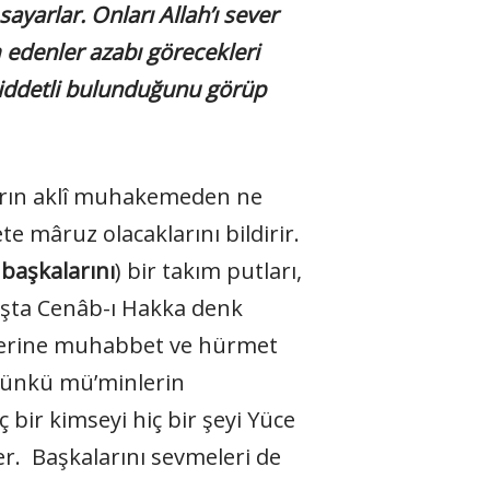
yarlar. Onları Allah’ı sever
 edenler azabı görecekleri
şiddetli bulunduğunu görüp
ların aklî muhakemeden ne
 mâruz olacaklarını bildirir.
 başkalarını
) bir takım putları,
luşta Cenâb-ı Hakka denk
erine muhabbet ve hürmet
ünkü mü’minlerin
bir kimseyi hiç bir şeyi Yüce
er. Başkalarını sevmeleri de