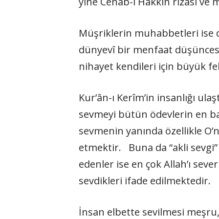
yine Cenâb-ı Hakkın rızası ve 
Müşriklerin muhabbetleri ise d
dünyevî bir menfaat düşüncesi
nihayet kendileri için büyük fe
Kur’ân-ı Kerîm’in insanlığı ulaş
sevmeyi bü­tün ödevlerin en b
sevmenin yanında özellikle O’n
etmektir. Buna da “akli sevg
edenler ise en çok Allah’ı se­ve
sevdikleri ifade edilmektedir.
İnsan elbette sevilmesi meşru, m