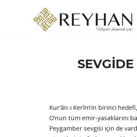
İçeriğe
geç
SEVGİDE 
Kur’ân-ı Kerîm’in birinci hede
O’nun tüm emir-yasaklarını ba
Peygamber sevgisi için de vardı