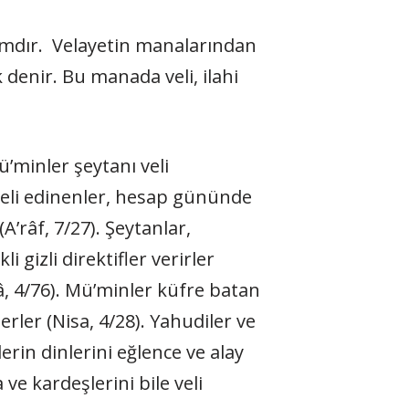
zımdır. Velayetin manalarından
denir. Bu manada veli, ilahi
’minler şeytanı veli
veli edinenler, hesap gününde
A’râf, 7/27). Şeytanlar,
 gizli direktifler verirler
â, 4/76). Mü’minler küfre batan
şerler (Nisa, 4/28). Yahudiler ve
rin dinlerini eğlence ve alay
ve kardeşlerini bile veli