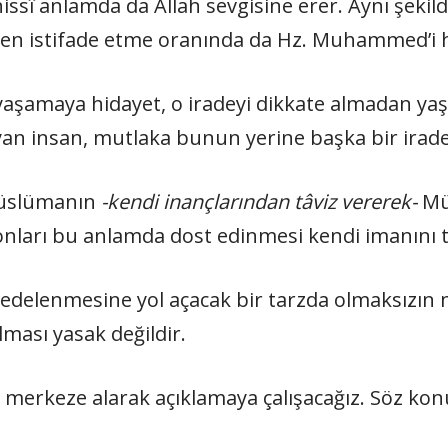
issî anlamda da Allah sevgisine erer. Aynı şekil
n istifade etme oranında da Hz. Muhammed’i hiss
yaşamaya hidayet, o iradeyi dikkate almadan yaşa
yan insan, mutlaka bu­nun yerine başka bir iraden
Müslümanın
-kendi inançlarından tâviz vere­rek-
Mü
onları bu anlamda dost edinmesi kendi imanını 
 zedelenmesine yol açacak bir tarzda olmaksızın
olması yasak değildir.
 merkeze alarak açıklamaya çalışacağız. Söz kon