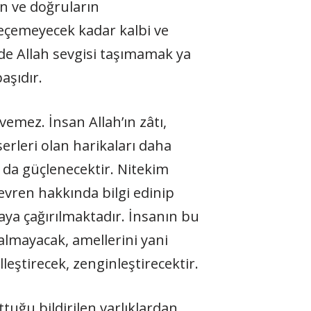
n ve doğruların
 seçemeyecek kadar kalbi ve
nde Allah sevgisi taşıma­mak ya
aşıdır.
vemez. İnsan Allah’ın zâtı,
serleri olan harikaları daha
 da güçlenecektir. Nite­kim
 evren hakkında bilgi edinip
aya çağırılmaktadır. İnsanın bu
almayacak, amellerini yani
leştirecek, zenginleştirecektir.
tuğu bildirilen varlıklardan