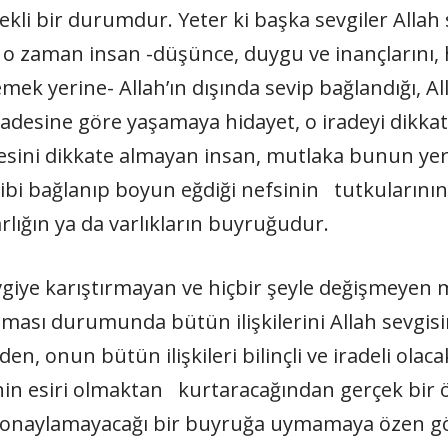
kli bir durumdur. Yeter ki başka sevgiler Allah 
zaman insan -düşünce, duygu ve inançlarını, ha
ek yerine- Allah’ın dışında sevip bağlandığı, Alla
n iradesine göre yaşamaya hidayet, o iradeyi dik
radesini dikkate almayan insan, mutlaka bu­nun ye
ibi bağlanıp boyun eğ­diği nefsinin tutkuların
ığın ya da varlıkların buyruğudur.
evgiye karıştırmayan ve hiçbir şeyle değişmeyen m
ışması durumunda bütün ilişkilerini Allah sevgisin
, onun bütün ilişkileri bilinçli ve irade­li olaca
nin esiri olmaktan kurtaracağından gerçek bir 
naylamayacağı bir buyruğa uymamaya özen göster