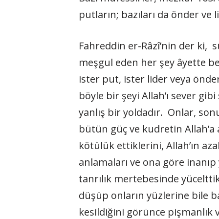
putların; bazıları da önder ve li
Fahreddin er-Râzî’nin der ki, s
meşgul eden her şey âyette beli
ister put, ister lider veya ön
böyle bir şeyi Allah’ı sever gi
yanlış bir yoldadır. Onlar, son
bütün güç ve kudretin Allah’a
kötü­lük ettiklerini, Allah’ın
anlamaları ve ona göre inanıp 
tanrılık mertebesinde yücelttikl
düşüp onların yüz­lerine bile 
kesildiğini görünce pişmanlık v