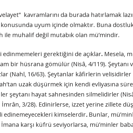
e “velayet” kavramlarını da burada hatırlamak la
rı konusunda uyum içinde olmaktır. Buna dostluk 
h ile muhalif değil mutabık olan mü’mindir.
i edinmemeleri gerektiğini de açıklar
.
Mesela, mü
tam bir hüsrana gömülür (Nisâ, 4/119). Şeytanı 
 (Nahl, 16/63). Şeytanlar kâfirlerin velisidirler (
ah’tan uzak düşürmek için kendi evliyasına sürekli
ler şeytanı hayat sahnesinden silmelidirler (Nis
i İmrân, 3/28). Edinirlerse, izzet yerine zillete dü
li edinemeyecekleri kimselerdir
.
Bunlar, mü’minle
 İmana karşı küfrü seviyorlarsa, mü’minler baba 