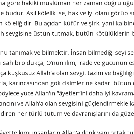
na göre hakiki müslüman her za­man doğruluğu
 budur. Asıl kölelik ise, hak ve iyi olanı görüp
n köleliğidir. Bu açıdan küfür ve şirk, yani kalbi
ah sevgisine üstün tutmak, bütün kötülükle­rin b
’nu tanımak ve bilmektir. İnsan bilmediği şe­yi se
ilgi sahibi oldukça; O’nun ilim, irade ve gücünün e
 kuşkusuz Allah’a olan sevgi, tazim ve bağlılığı
rla, karıncasından gök cisimlerine kadar, bü­tün
lece yüce Allah’ın “âyetler”ini daha iyi kavram
ancını ve Allah’a olan sevgisini güçlendirmekle k
ndiren her türlü tutum ve davranışlarını da gü­zel
yette kimi insanların Allah’a denk yani ortak tut