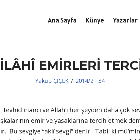
Ana Sayfa
Künye
Yazarlar
İLÂHÎ EMİRLERİ TER
Yakup ÇİÇEK
2014/2 - 34
fi, tevhid inancı ve Allah’ı her şeyden daha çok
şkalarının emir ve yasaklarına tercih etmek de
r. Bu sevgiye “aklî sevgi” denir. Tabii ki mü’min