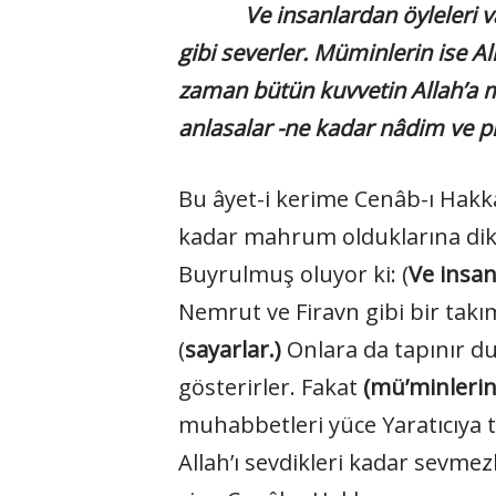
Ve insanlardan öyleleri vardır 
gibi severler. Müminlerin ise A
zaman bütün kuvvetin Allah’a 
anlasalar -ne kadar nâdim ve p
Bu âyet-i kerime Cenâb-ı Hakk
kadar mahrum olduklarına dikka
Buyrulmuş oluyor ki: (
Ve insan
Nemrut ve Firavn gibi bir takım
(
sayarlar.)
Onlara da tapınır dur
gösterirler. Fakat
(mü’minlerin
muhabbetleri yüce Yaratıcıya t
Allah’ı sevdikleri kadar sevmez