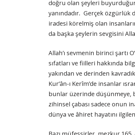
doğru olan şeyleri buyurduğu
yanındadır. Gerçek özgürlük de
iradesi körelmiş olan in­sanları
da başka şeylerin sevgisini All
Allah’ı sevmenin birinci şartı O
sıfatları ve fiilleri hakkında b
yakından ve derinden kavradıkça
Kur’ân-ı Kerîm’de insanlar ısra
bunlar üzerinde düşünmeye, böy
zihinsel çabası sadece onun in
dünya ve âhiret hayatını ilgile
Bazı müfessirler, mezkur 165. â