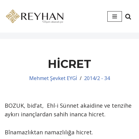
İçeriğe
geç
HİCRET
Mehmet Şevket EYGİ
2014/2 - 34
BOZUK, bid’at, Ehl-i Sünnet akaidine ve tenzihe
aykırı inançlardan sahih inanca hicret.
Bînamazlıktan namazlılığa hicret.