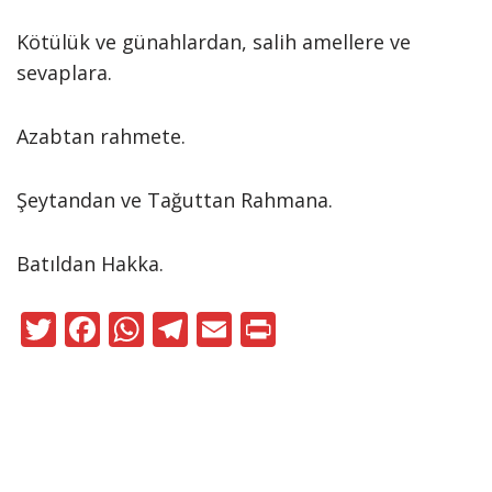
Kötülük ve günahlardan, salih amellere ve
sevaplara.
Azabtan rahmete.
Şeytandan ve Tağuttan Rahmana.
Batıldan Hakka.
T
F
W
T
E
Pr
w
ac
h
el
m
in
itt
e
at
e
ai
t
er
b
s
gr
l
o
A
a