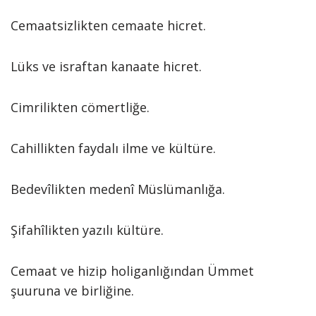
Cemaatsizlikten cemaate hicret.
Lüks ve israftan kanaate hicret.
Cimrilikten cömertliğe.
Cahillikten faydalı ilme ve kültüre.
Bedevîlikten medenî Müslümanlığa.
Şifahîlikten yazılı kültüre.
Cemaat ve hizip holiganlığından Ümmet
şuuruna ve birliğine.