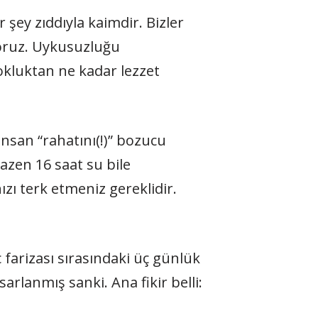
 şey zıddıyla kaimdir. Bizler
ıyoruz. Uykusuzluğu
okluktan ne kadar lezzet
san “rahatını(!)” bozucu
azen 16 saat su bile
zı terk etmeniz gereklidir.
c farizası sırasındaki üç günlük
lanmış sanki. Ana fikir belli: