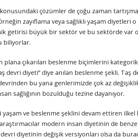
 konusundaki çözümler de çoğu zaman tartışmalı.
Örneğin zayıflama veya sağlıklı yaşam diyetleri o 
ik getirisi büyük bir sektör ve bu sektörde var 
biliyorlar.
plana çıkarılan beslenme biçimlerini kategorik
ş devri diyeti” diye anılan beslenme şekli. Taş de
taş devrinden bu yana genlerimizde çok az değişi
nsan sağlığının bozulduğu tezine dayanıyor.
yaşam ve beslenme şeklini devam ettiren ilkel k
raştırmacılar modern insan diyetinin de benze
ş devri diyetinin değişik versiyonları olsa da bu