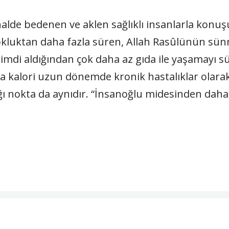
halde bedenen ve aklen sağlıklı insanlarla konuşu
tokluktan daha fazla süren, Allah Rasûlünün sü
imdi aldığından çok daha az gıda ile yaşamayı s
azla kalori uzun dönemde kronik hastalıklar olara
dığı nokta da aynıdır. “İnsanoğlu midesinden dah