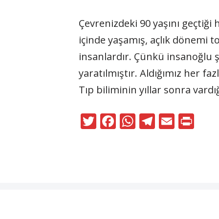
Çevrenizdeki 90 yaşını geçtiği 
içinde yaşamış, açlık dönemi 
insanlardır. Çünkü insanoğlu ş
yaratılmıştır. Aldığımız her f
Tıp biliminin yıllar sonra var
T
F
W
T
E
Pr
w
ac
h
el
m
in
itt
e
at
e
ai
t
er
b
s
gr
l
o
A
a
o
p
m
Neve
|
WordPress
k
p