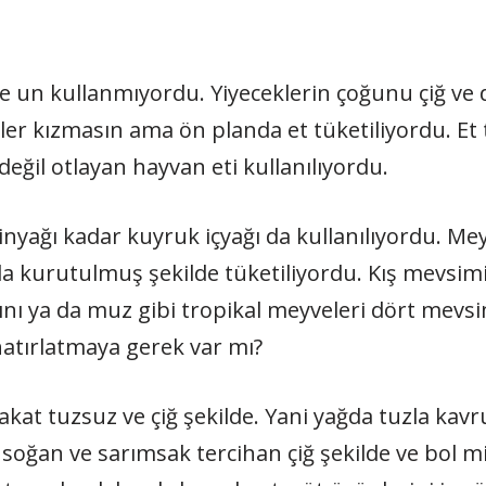
 ve un kullanmıyordu. Yiyeceklerin çoğunu çiğ ve
ler kızmasın ama ön planda et tüketiliyordu. Et 
eğil otlayan hayvan eti kullanılıyordu.
tinyağı kadar kuyruk içyağı da kullanılıyordu. M
 da kurutulmuş şekilde tüketiliyordu. Kış mevsim
 ya da muz gibi tropikal meyveleri dört mevs
tırlatmaya gerek var mı?
akat tuzsuz ve çiğ şekilde. Yani yağda tuzla kav
e soğan ve sarımsak tercihan çiğ şekilde ve bol mi