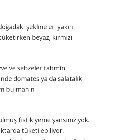
 doğadaki şekline en yakın
tüketirken beyaz, kırmızı
eyve ve sebzeler tahmin
inde domates ya da salatalık
im bulmanın
rulmuş fıstık yeme şansınız yok.
ktarda tüketilebiliyor.