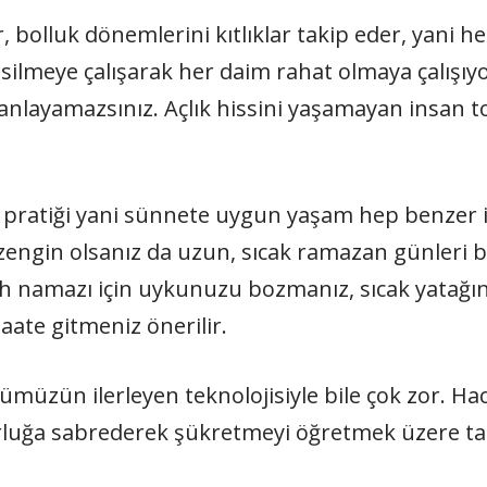
 bolluk dönemlerini kıtlıklar takip eder, yani her
ği silmeye çalışarak her daim rahat olmaya çalış
nlayamazsınız. Açlık hissini yaşamayan insan t
pratiği yani sünnete uygun yaşam hep benzer in
zengin olsanız da uzun, sıcak ramazan günleri b
 namazı için uykunuzu bozmanız, sıcak yatağını
ate gitmeniz önerilir.
nümüzün ilerleyen teknolojisiyle bile çok zor. Ha
luğa sabrederek şükretmeyi öğretmek üzere tasar