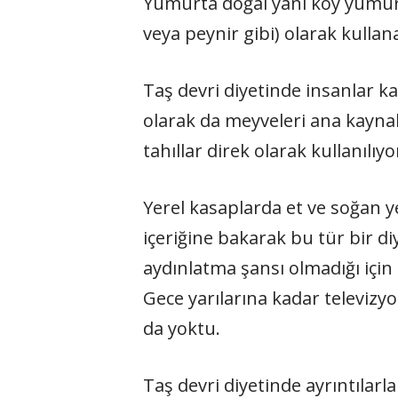
Yumurta doğal yani köy yumurt
veya peynir gibi) olarak kullan
Taş devri diyetinde insanlar k
olarak da meyveleri ana kayna
tahıllar direk olarak kullanılıy
Yerel kasaplarda et ve soğan y
içeriğine bakarak bu tür bir di
aydınlatma şansı olmadığı için
Gece yarılarına kadar televizy
da yoktu.
Taş devri diyetinde ayrıntılarl