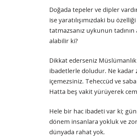
Doğada tepeler ve dipler vardır,
ise yaratılışımızdaki bu özelli
tatmazsanız uykunun tadının a
alabilir ki?
Dikkat ederseniz Müslümanlık 
ibadetlerle doludur. Ne kadar 
içemezsiniz. Teheccüd ve sabah
Hatta beş vakit yürüyerek cema
Hele bir hac ibadeti var ki; gü
dönem insanlara yokluk ve zor
dünyada rahat yok.