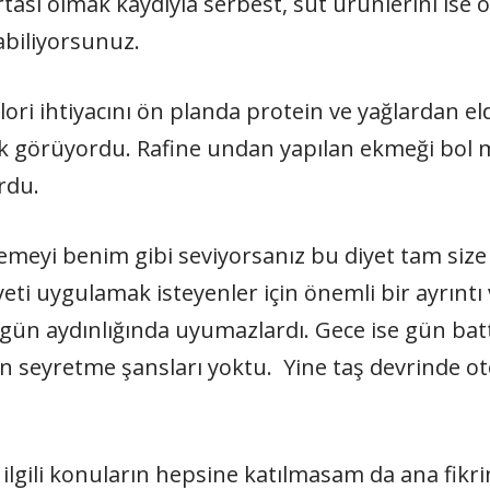
ası olmak kaydıyla serbest, süt ürünlerini ise
abiliyorsunuz.
alori ihtiyacını ön planda protein ve yağlardan 
k görüyordu. Rafine undan yapılan ekmeği bol 
ordu.
emeyi benim gibi seviyorsanız bu diyet tam size 
yeti uygulamak isteyenler için önemli bir ayrıntı
 gün aydınlığında uyumazlardı. Gece ise gün bat
on seyretme şansları yoktu. Yine taş devrinde ot
a ilgili konuların hepsine katılmasam da ana fikr