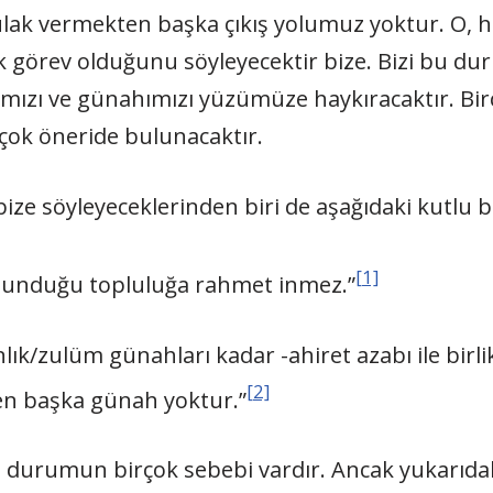
kulak vermekten başka çıkış yolumuz yoktur. O, h
çok görev olduğunu söyleyecektir bize. Bizi bu du
zı ve günahımızı yüzümüze haykıracaktır. Birç
rçok öneride bulunacaktır.
ize söyleyeceklerinden biri de aşağıdaki kutlu bu
[1]
bulunduğu topluluğa rahmet inmez.”
nlık/zulüm günahları kadar -ahiret azabı ile birl
[2]
en başka günah yoktur.”
durumun birçok sebebi vardır. Ancak yukarıdaki h