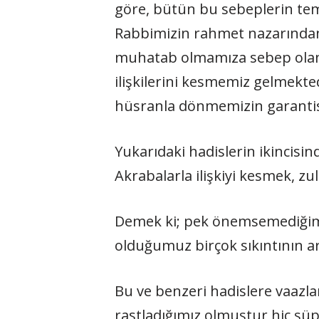
göre, bütün bu sebeplerin te
Rabbimizin rahmet nazarından
muhatab olmamıza sebep olan g
ilişkilerini kesmemiz gelmekt
hüsranla dönmemizin garantisi
Yukarıdaki hadislerin ikincisin
Akrabalarla ilişkiyi kesmek, z
Demek ki; pek önemsemediğimiz
olduğumuz birçok sıkıntının ar
Bu ve benzeri hadislere vaazlar
rastladığımız olmuştur hiç şüp