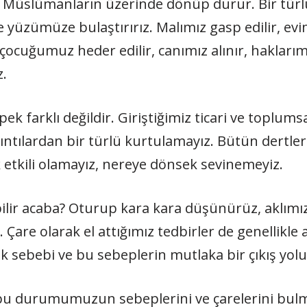
Müslümanların üzerinde dönüp durur. Bir türlü
e yüzümüze bulaştırırız. Malımız gasp edilir, evim
çocuğumuz heder edilir, canımız alınır, hakları
.
k farklı değildir. Giriştiğimiz ticari ve toplumsal
kıntılardan bir türlü kurtulamayız. Bütün dertle
 etkili olamayız, nereye dönsek sevinemeyiz.
ilir acaba? Oturup kara kara düşünürüz, aklımız
 Çare olarak el attığımız tedbirler de genellikle 
ebebi ve bu sebeplerin mutlaka bir çıkış yolu
bu durumumuzun sebeplerini ve çarelerini bul