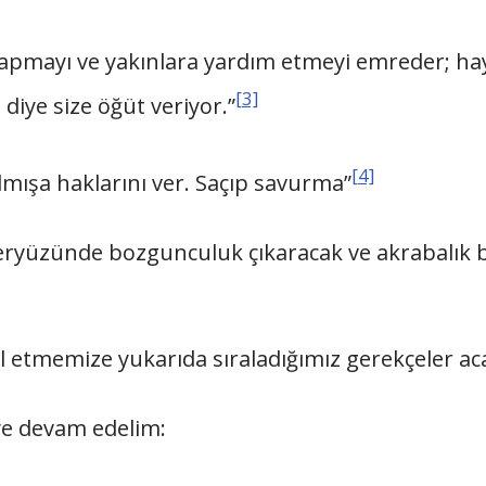
 yapmayı ve yakınlara yardım etmeyi emreder; hayâs
[3]
diye size öğüt veriyor.”
[4]
lmışa haklarını ver. Saçıp savurma”
yeryüzünde bozgunculuk çıkaracak ve akrabalık b
l etmemize yukarıda sıraladığımız gerekçeler ac
ye devam edelim: