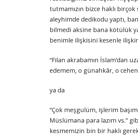
tutmamızın bizce haklı birçok s
aleyhimde dedikodu yaptı, bana
bilmedi aksine bana kötülük ya
benimle ilişkisini kesenle iliş
“Filan akrabamın İslam’dan uza
edemem, o günahkâr, o cehennem
ya da
“Çok meşgulüm, işlerim başımda
Müslümana para lazım vs.” gibi 
kesmemizin bin bir haklı gerek