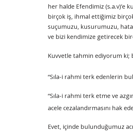
her halde Efendimiz (s.a.v)’e 
birçok iş, ihmal ettiğimiz bir
suçumuzu, kusurumuzu, hatamı
ve bizi kendimize getirecek bi
Kuvvetle tahmin ediyorum ki; b
“Sıla-i rahmi terk edenlerin 
“Sıla-i rahmi terk etme ve azgı
acele cezalandırmasını hak ed
Evet, içinde bulunduğumuz acı 