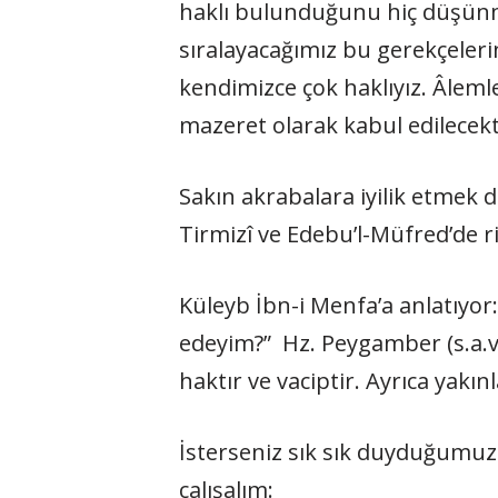
haklı bulunduğunu hiç düşünm
sıralayacağımız bu gerekçeleri
kendimizce çok haklıyız. Âlem
mazeret olarak kabul edilecekt
Sakın akrabalara iyilik etmek 
Tirmizî ve Edebu’l-Müfred’de r
Küleyb İbn-i Menfa’a anlatıyor:
edeyim?” Hz. Peygamber (s.a.v)
haktır ve vaciptir. Ayrıca yakınl
İsterseniz sık sık duyduğumuz 
çalışalım: