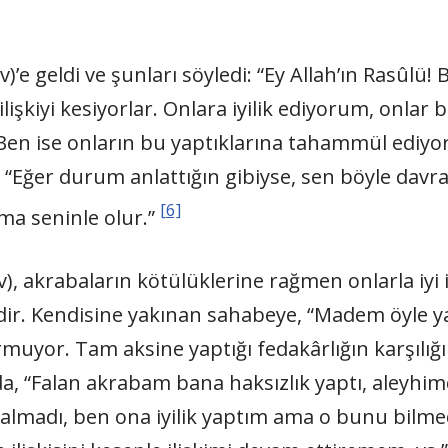
)’e geldi ve şunları söyledi: “Ey Allah’ın Rasûlü
işkiyi kesiyorlar. Onlara iyilik ediyorum, onlar
. Ben ise onların bu yaptıklarına tahammül ediyo
 “Eğer durum anlattığın gibiyse, sen böyle dav
[6]
ima seninle olur.”
v), akrabaların kötülüklerine rağmen onlarla iyi
edir. Kendisine yakınan sahabeye, “Madem öyle y
yurmuyor. Tam aksine yaptığı fedakârlığın karşılı
, “Falan akrabam bana haksızlık yaptı, aleyhim
e almadı, ben ona iyilik yaptım ama o bunu bilme