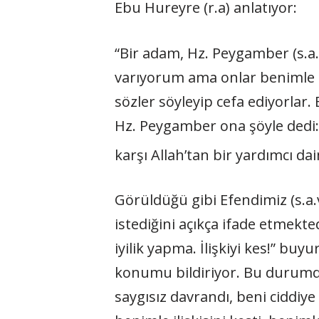
Ebu Hureyre (r.a) anlatıyor:
“Bir adam, Hz. Peygamber (s.a.v
varıyorum ama onlar benimle il
sözler söyleyip cefa ediyorlar
Hz. Peygamber ona şöyle dedi:
karşı Allah’tan bir yardımcı da
Görüldüğü gibi Efendimiz (s.a.
istediğini açıkça ifade etmekt
iyilik yapma. İlişkiyi kes!” bu
konumu bildiriyor. Bu durumda
saygısız davrandı, beni ciddiy