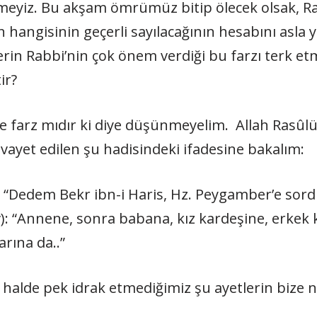
eyiz. Bu akşam ömrümüz bitip ölecek olsak, 
n hangisinin geçerli sayılacağının hesabını asla
lerin Rabbi’nin çok önem verdiği bu farzı terk 
ir?
de farz mıdır ki diye düşünmeyelim. Allah Rasû
ivayet edilen şu hadisindeki ifadesine bakalım:
 “Dedem Bekr ibn-i Haris, Hz. Peygamber’e sordu:
: “Annene, sonra babana, kız kardeşine, erkek k
arına da..”
halde pek idrak etmediğimiz şu ayetlerin bize n