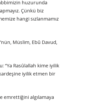
Rabbimizin huzurunda
 yapmayız. Çünkü biz
etmemize hangi sızlanmamız
lü’nün, Müslim, Ebû Davud,
 “Ya Rasûlallah kime iyilik
ardeşine iyilik etmen bir
e emrettiğini algılamaya