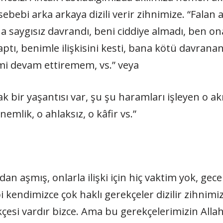
ebebi arka arkaya dizili verir zihnimize. “Falan
 saygısız davrandı, beni ciddiye almadı, ben on
ptı, benimle ilişkisini kesti, bana kötü davranan
kimi devam ettiremem, vs.” veya
k bir yaşantısı var, şu şu haramları işleyen o ak
lik, o ahlaksız, o kâfir vs.”
n aşmış, onlarla ilişki için hiç vaktim yok, gec
kendimizce çok haklı gerekçeler dizilir zihnimize
çesi vardır bizce. Ama bu gerekçelerimizin Alla