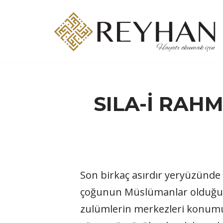
İçeriğe
geç
SILA-İ RAH
Son birkaç asırdır yeryüzünde 
çoğunun Müslümanlar olduğunu 
zulümlerin merkezleri konumund