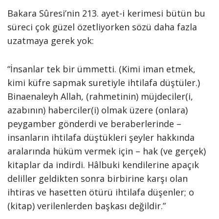
Bakara Sûresi’nin 213. ayet-i kerimesi bütün bu
süreci çok güzel özetliyorken sözü daha fazla
uzatmaya gerek yok:
“İnsanlar tek bir ümmetti. (Kimi iman etmek,
kimi küfre sapmak suretiyle ihtilafa düştüler.)
Binaenaleyh Allah, (rahmetinin) müjdeciler(i,
azabının) haberciler(i) olmak üzere (onlara)
peygamber gönderdi ve beraberlerinde –
insanların ihtilafa düştükleri şeyler hakkında
aralarında hüküm vermek için – hak (ve gerçek)
kitaplar da indirdi. Hâlbuki kendilerine apaçık
deliller geldikten sonra birbirine karşı olan
ihtiras ve hasetten ötürü ihtilafa düşenler; o
(kitap) verilenlerden başkası değildir.”