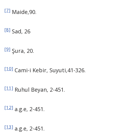
[7]
Maide,90.
[8]
Sad, 26
[9]
Şura, 20.
[10]
Cami-i Kebir, Suyuti,41-326.
[11]
Ruhul Beyan, 2-451.
[12]
a.g.e, 2-451.
[13]
a.g.e, 2-451.