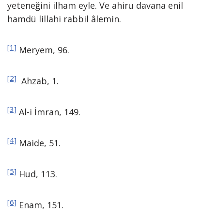
yeteneğini ilham eyle. Ve ahiru davana enil
hamdü lillahi rabbil âlemin.
[1]
Meryem, 96.
[2]
Ahzab, 1.
[3]
Al-i İmran, 149.
[4]
Maide, 51.
[5]
Hud, 113.
[6]
Enam, 151.