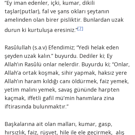
“Ey iman edenler, içki, kumar, dikili
taşlar(putlar), fal ve şans okları şeytanın
amelinden olan birer pisliktir. Bunlardan uzak
[7]
durun ki kurtuluşa eresiniz.”
Rasûlullah (s.a.v) Efendimiz; “Yedi helak eden
şeyden uzak kalın.” buyurdu. Dediler ki; Ey
Allah’ın Rasûlü onlar nelerdir. Buyurdu ki; “Onlar,
Allah’a ortak koşmak, sihir yapmak, haksız yere
Allah’ın haram kıldığı canı öldürmek, faiz yemek,
yetim malını yemek, savaş gününde harpten
kaçmak, iffetli gafil mü’min hanımlara zina
iftirasında bulunmaktır.”
Başkalarına ait olan malları, kumar, gasp,
hırsızlık, faiz, rüşvet, hile ile ele geçirmek, alış