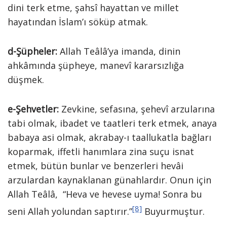
dini terk etme, şahsî hayattan ve millet
hayatından İslam’ı söküp atmak.
d-Şüpheler:
Allah Teâlâ’ya imanda, dinin
ahkâmında şüpheye, manevî kararsızlığa
düşmek.
e-Şehvetler:
Zevkine, sefasına, şehevî arzularına
tabi olmak, ibadet ve taatleri terk etmek, anaya
babaya asi olmak, akrabay-ı taallukatla bağları
koparmak, iffetli hanımlara zina suçu isnat
etmek, bütün bunlar ve benzerleri hevâi
arzulardan kaynaklanan günahlardır. Onun için
Allah Teâlâ, “Heva ve hevese uyma! Sonra bu
[8]
seni Allah yolundan saptırır.”
Buyurmuştur.