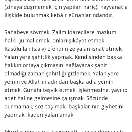
(zinaya düşmemek için yapılan hariç), hayvanatla
ilişkide bulunmak kebâir günahlarındandır.
Sahabeye sövmek. Zalim idarecilere mazlum
halkı, jurnallemek, onları şikâyet etmek.
Rasûlüllah (s.a.v) Efendimize yalan isnat etmek.
Yalan yere şahitlik yapmak. Kendisinden başka
hakkın ortaya çıkmasını sağlayacak şahit
olmadığı zaman şahitliği gizlemek. Yalan yere
yemin ve Allah’ın adından başka adla yemin
etmek. Günahı teşvik etmek, işlenmesine, yayılıp
adet haline gelmesine çalışmak. Sözünde
durmamak, söz taşımak, başkalarının gıybetini
yapmak, kaderi yalanlamak.
Murdar olmuş ölü hayvan eti, kan ve domuz eti