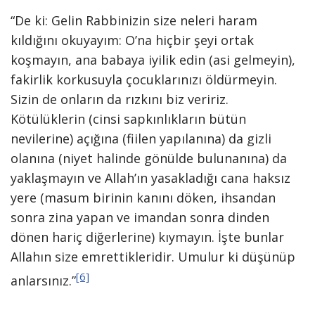
“De ki: Gelin Rabbinizin size neleri haram
kıldığını okuyayım: O’na hiçbir şeyi ortak
koşmayın, ana babaya iyilik edin (asi gelmeyin),
fakirlik korkusuyla çocuklarınızı öldürmeyin.
Sizin de onların da rızkını biz veririz.
Kötülüklerin (cinsi sapkınlıkların bütün
nevilerine) açığına (fiilen yapılanına) da gizli
olanına (niyet halinde gönülde bulunanına) da
yaklaşmayın ve Allah’ın yasakladığı cana haksız
yere (masum birinin kanını döken, ihsandan
sonra zina yapan ve imandan sonra dinden
dönen hariç diğerlerine) kıymayın. İşte bunlar
Allahın size emrettikleridir. Umulur ki düşünüp
[6]
anlarsınız.”