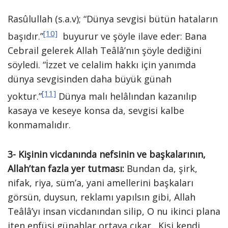
Rasûlullah (s.a.v); “Dünya sevgisi bütün hataların
[10]
başıdır.”
buyurur ve şöyle ilave eder: Bana
Cebrail gelerek Allah Teâlâ’nın şöyle dediğini
söyledi. “İzzet ve celalim hakkı için yanımda
dünya sevgisinden daha büyük günah
[11]
yoktur.”
Dünya malı helâlından kazanılıp
kasaya ve keseye konsa da, sevgisi kalbe
konmamalıdır.
3- Kişinin vicdanında nefsinin ve başkalarının,
Allah’tan fazla yer tutması:
Bundan da, şirk,
nifak, riya, süm’a, yani amellerini başkaları
görsün, duysun, reklamı yapılsın gibi, Allah
Teâlâ’yı insan vicdanından silip, O nu ikinci plana
iten enfüsi günahlar ortaya çıkar. Kişi kendi