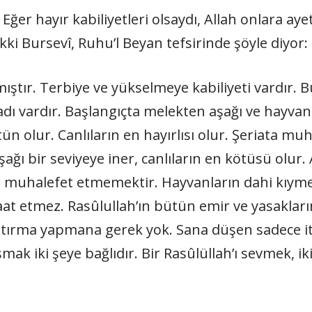
 Eğer hayır kabiliyetleri olsaydı, Allah onlara ay
akki Bursevî, Ruhu’l Beyan tefsirinde şöyle diyor:
mıştır. Terbiye ve yükselmeye kabiliyeti vardır. 
dı vardır. Başlangıçta melekten aşağı ve hayvan
ün olur. Canlıların en hayırlısı olur. Şeriata mu
ı bir seviyeye iner, canlıların en kötüsü olur. A
ta muhalefet etmemektir. Hayvanların dahi kıyme
aat etmez. Rasûlullah’ın bütün emir ve yasaklar
aştırma yapmana gerek yok. Sana düşen sadece i
ak iki şeye bağlıdır. Bir Rasûlüllah’ı sevmek, ik