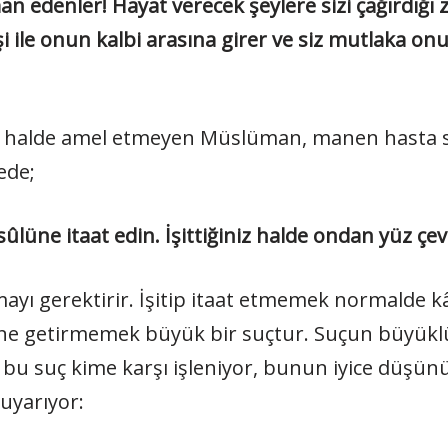
man edenler! Hayat verecek şeylere sizi çağırdığı
 kişi ile onun kalbi arasına girer ve siz mutlaka 
ı halde amel etmeyen Müslüman, manen hasta sayı
ede;
sûlüne itaat edin. İşittiğiniz halde ondan yüz çe
ayı gerektirir. İşitip itaat etmemek normalde kâf
yerine getirmemek büyük bir suçtur. Suçun büyük
 bu suç kime karşı işleniyor, bunun iyice düşün
 uyarıyor: