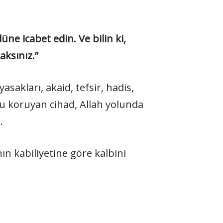
üne icabet edin. Ve bilin ki,
aksınız.”
sakları, akaid, tefsir, hadis,
nu koruyan cihad, Allah yolunda
.
n kabiliyetine göre kalbini