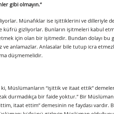
enler gibi olmayın.”
 diyorlar. Münafıklar ise işittiklerini ve dilleriyle d
e küfrü gizliyorlar. Bunların işitmeleri kabul e
tmek için olan bir işitmedir. Bundan dolayı bu gibil
 ve anlamazlar. Anlasalar bile tutup icra etmezl
uma düşmemelidir.
ki, Müslümanların “işittik ve itaat ettik” demeleri
zak durmadıkça bir faide yoktur.” Bir Müslüman, 
ittim, itaat ettim” demesinin ne faydası vardır. B
Müslüman; küfrünü gizleyip Müslüman olduğunu