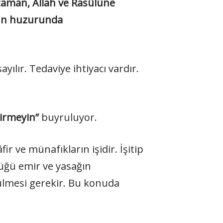
 zaman, Allah ve Rasûlüne
onun huzurunda
lır. Tedaviye ihtiyacı vardır.
virmeyin”
buyruluyor.
ir ve münafıkların işidir. İşitip
lüğü emir ve yasağın
ülmesi gerekir. Bu konuda