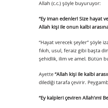
Allah (c.c.) şöyle buyuruyor:
“Ey iman edenler! Size hayat ver
Allah kişi ile onun kalbi aras
“Hayat verecek şeyler” şöyle iz
fıkıh, usul, feraiz gibi başta
şehidlik, ilim ve amel. Bütün 
Ayette
“Allah kişi ile kalbi aras
dilediği tarafa çevirir. Peygam
“Ey kalpleri çeviren Allah’ım! B