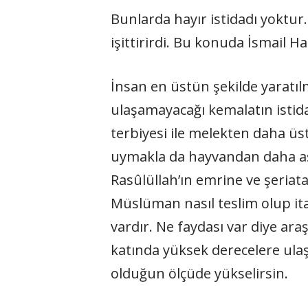
Bunlarda hayır istidadı yoktur.
işittirirdi. Bu konuda İsmail H
İnsan en üstün şekilde yaratıl
ulaşamayacağı kemalatın istida
terbiyesi ile melekten daha üst
uymakla da hayvandan daha aşağ
Rasûlüllah’ın emrine ve şeria
Müslüman nasıl teslim olup it
vardır. Ne faydası var diye ar
katında yüksek derecelere ulaşm
olduğun ölçüde yükselirsin.