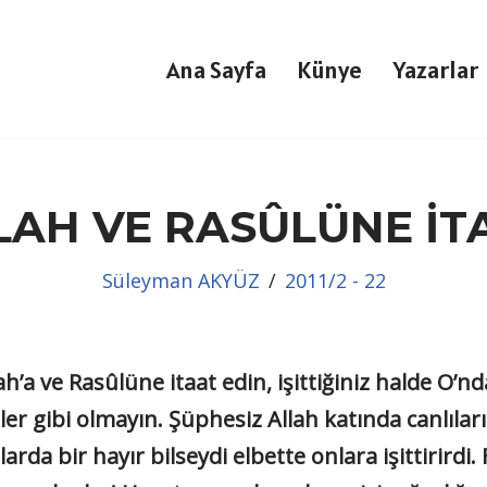
Ana Sayfa
Künye
Yazarlar
LAH VE RASÛLÜNE İT
Süleyman AKYÜZ
2011/2 - 22
 Rasûlüne itaat edin, işittiğiniz halde O’nda
enler gibi olmayın. Şüphesiz Allah katında canlı
larda bir hayır bilseydi elbette onlara işittirirdi. 