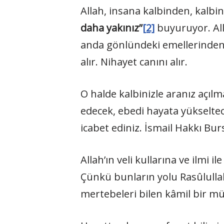
Allah, insana kalbinden, kalb
daha yakınız”
[2]
buyuruyor. All
anda gönlündeki emellerinden m
alır. Nihayet canını alır.
O halde kalbinizle aranız açılma
edecek, ebedi hayata yükseltec
icabet ediniz. İsmail Hakkı Burs
Allah’ın veli kullarına ve ilmi 
Çünkü bunların yolu Rasûlulla
mertebeleri bilen kâmil bir m