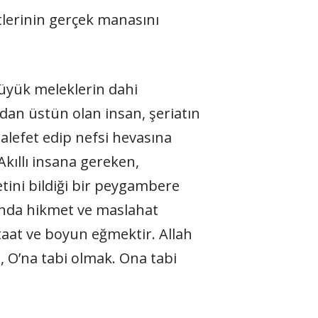
etlerinin gerçek manasını
Büyük meleklerin dahi
dan üstün olan insan, şeriatın
halefet edip nefsi hevasına
kıllı insana gereken,
tini bildiği bir peygambere
ında hikmet ve maslahat
taat ve boyun eğmektir. Allah
i, O’na tabi olmak. Ona tabi