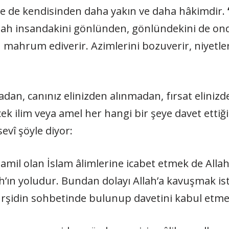
ine de kendisinden daha yakın ve daha hâkimdir.
ah insandakini gönlünden, gönlündekini de ondan
ahrum ediverir. Azimlerini bozuverir, niyetleri
dan, canınız elinizden alınmadan, fırsat elinizde
ek ilim veya amel her hangi bir şeye davet etti
evî şöyle diyor:
ile amil olan İslam âlimlerine icabet etmek de Alla
h’ın yoludur. Bundan dolayı Allah’a kavuşmak i
ürşidin sohbetinde bulunup davetini kabul etmes