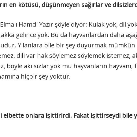
rın en kötüsü, düşünmeyen sağırlar ve dilsizlerd
lmalı Hamdi Yazır şöyle diyor: Kulak yok, dil yok,
 hakka gelince yok. Bu da hayvanlardan daha aşa
mudur. Yılanlara bile bir şey duyurmak mümkün 
mez, dili var hak söylemez söylemek istemez, a
iz, böyle akılsızlar yok mu hayvanların hayvanı, f
 namına hiçbir şey yoktur.
 elbette onlara işittirirdi. Fakat işittirseydi bile