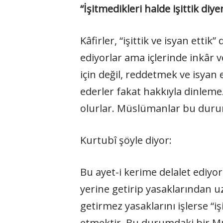
“İşitmedikleri halde işittik diy
Kâfirler, “işittik ve isyan ettik”
ediyorlar ama içlerinde inkâr v
için değil, reddetmek ve isyan e
ederler fakat hakkıyla dinlemez
olurlar. Müslümanlar bu dur
Kurtubî şöyle diyor:
Bu ayet-i kerime delalet ediyor 
yerine getirip yasaklarından u
getirmez yasaklarını işlerse “iş
etmektir. Bu durumdaki bir 