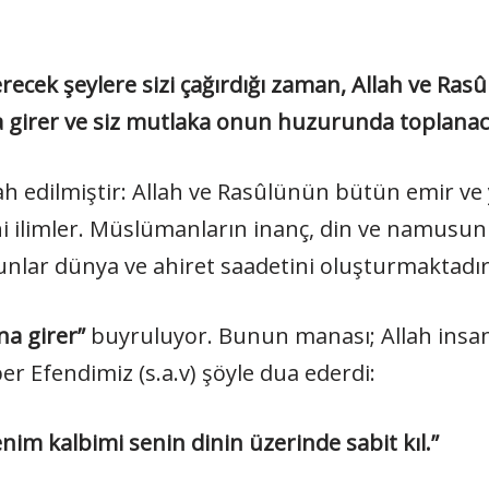
ecek şeylere sizi çağırdığı zaman, Allah ve Rasûl
ına girer ve siz mutlaka onun huzurunda toplanac
ah edilmiştir: Allah ve Rasûlünün bütün emir ve ya
 dini ilimler. Müslümanların inanç, din ve namusu
bunlar dünya ve ahiret saadetini oluşturmaktadır
ına girer”
buyruluyor. Bunun manası; Allah insanı
ber Efendimiz (s.a.v) şöyle dua ederdi:
enim kalbimi senin dinin üzerinde sabit kıl.”