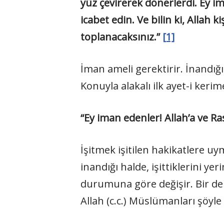
yüz çevirerek dönerlerdi. Ey i
icabet edin. Ve bilin ki, Allah
toplanacaksınız.”
[1]
İman ameli gerektirir. İnandığ
Konuyla alakalı ilk ayet-i kerim
“Ey iman edenler! Allah’a ve Ra
İşitmek işitilen hakikatlere uym
inandığı halde, işittiklerini 
durumuna göre değişir. Bir de
Allah (c.c.) Müslümanları şöyle