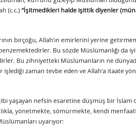
h (c.c.)
“İşitmedikleri halde işittik diyenler (mün
 birçoğu, Allah’ın emirlerini yerine getirmem
e benzemektedirler. Bu sözde Müslümanlığı da iy
irler. Bu zihniyetteki Müslümanların ne dünyad
 işlediği zaman tevbe eden ve Allah’a itaate 
gibi yaşayan nefsin esaretine düşmüş bir İslam
ıkla, yönetmekte, sömürmekte, kendi menfaatler
 Müslümanları uyarıyor: