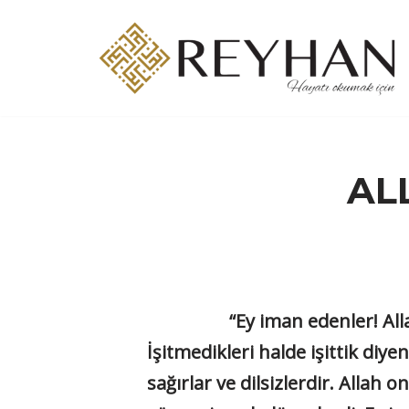
İçeriğe
geç
AL
“Ey iman edenler! Allah’a ve
İşitmedikleri halde işittik diy
sağırlar ve dilsizlerdir. Allah on