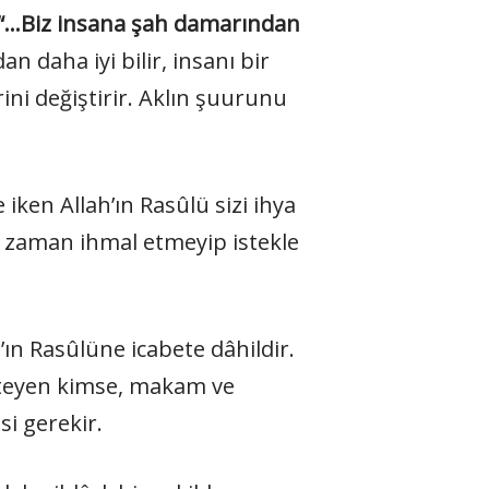
“…Biz insana şah damarından
 daha iyi bilir, insanı bir
ni değiştirir. Aklın şuurunu
 iken Allah’ın Rasûlü sizi ihya
ği zaman ihmal etmeyip istekle
h’ın Rasûlüne icabete dâhildir.
steyen kimse, makam ve
i gerekir.