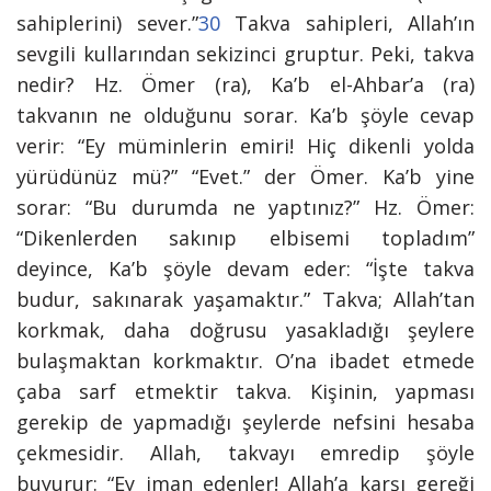
sahiplerini) sever.”
30
Takva sahipleri, Allah’ın
sevgili kullarından sekizinci gruptur. Peki, takva
nedir? Hz. Ömer (ra), Ka’b el-Ahbar’a (ra)
takvanın ne olduğunu sorar. Ka’b şöyle cevap
verir: “Ey müminlerin emiri! Hiç dikenli yolda
yürüdünüz mü?” “Evet.” der Ömer. Ka’b yine
sorar: “Bu durumda ne yaptın
ız?” Hz. Ömer:
“Dikenlerden sakınıp elbisemi topladım”
deyince, Ka’b şöyle devam eder: “İşte takva
budur, sakınarak yaşamaktır.” Takva; Allah’tan
korkmak, daha doğrusu yasakladığı şeylere
bulaşmaktan korkmaktır. O’na ibadet etmede
çaba sarf etmektir takva. Kişinin, yapması
gerekip de yapmadığı şeylerde nefsini hesaba
çekmesidir. Allah, takvayı emredip şöyle
buyurur:
“Ey iman edenler! Allah’a karşı gereği