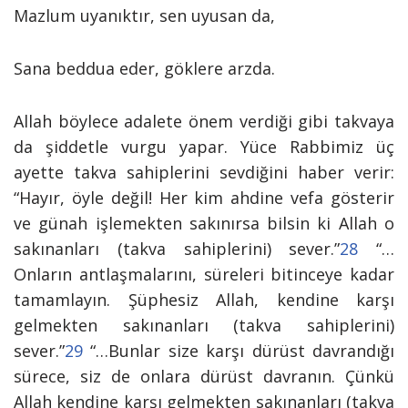
Mazlum uyanıktır, sen uyusan da,
Sana beddua eder, göklere arzda.
Allah böylece adalete önem verdiği gibi takvaya
da şiddetle vurgu yapar. Yüce Rabbimiz üç
ayette takva sahiplerini sevdiğini haber verir:
“Hayır, öyle değil! Her kim ahdine vefa gösterir
ve günah işlemekten sakınırsa bilsin ki Allah o
sakınanları (takva sahiplerini) sever.
”
28
“…
Onların antlaşmalarını, süreleri bitinceye kadar
tamamlayın. Şüphesiz Allah, kendine karşı
gelmekten sakınanları (takva sahiplerini)
sever.”
29
“…Bunlar size karşı dürüst davrandığı
sürece, siz de onlara dürüst davranın. Çünkü
Allah kendine karşı gelmekten sakınanları (takva