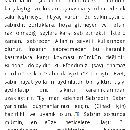
sıkıntıların şiddetini hafifletecek müminin
karşılaştığı zorlukları aşmasına yard
ım edecek
sakinleştiriciye ihtiyaç vardır. Bu sakinleştirici
sabırdır; zorluklara, hoşa gitmeyen ve nefsin
razı olmadığı şeylere karşı sabretmektir. İşte o
zaman, sabreden Allah’ın sevgili kullarından
olunur. İnsanın sabretmeden bu karanlık
kasırgalara karşı koyması mümkün değildir.
Bundan dolayıdır ki Efendimiz (sav) “namaz
nurdur” derken “sabır da ışıktır”
7
demiştir. Evet,
sabır hayat yollarını aydınlatan bir ışıktır, kişiyi
aydınlatıp onu sıkıntı karanlıklarından
uzaklaştırır.
“Ey iman edenler! Sabredin. Sabır
yarışında düşmanlarınızı geçin. (Cihad için)
hazırlıklı ve uyanık olun…”
8
Sabrın sonunda
mümin, en güzel neticelere ulaşır.
“…