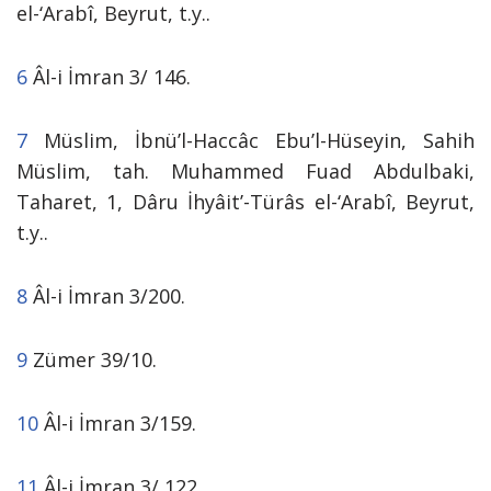
el-‘Arabî, Beyrut, t.y..
6
Âl-i İmran 3/ 146.
7
Müslim, İbnü’l-Haccâc Ebu’l-Hüseyin, Sahih
Müslim, tah. Muhammed Fuad Abdulbaki,
Taharet, 1, Dâru İhyâit’-Türâs el-‘Arabî, Beyrut,
t.y..
8
Âl-i İmran 3/200.
9
Zümer 39/10.
10
Âl-i İmran 3/159.
11
Âl-i İmran 3/ 122