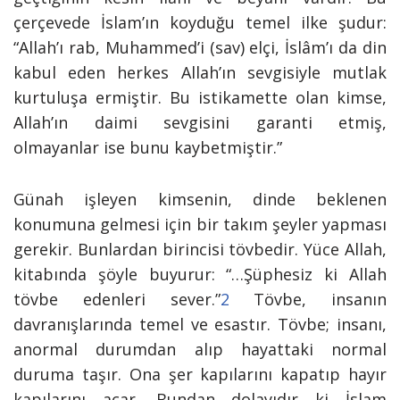
çerçevede İslam’ın koyduğu temel ilke şudur:
“Allah’ı rab, Muhammed’i (sav) elçi, İslâm’ı da din
kabul eden herkes Allah’ın sevgisiyle mutlak
kurtuluşa ermiştir. Bu istikamette olan kimse,
Allah’ın daimi sevgisini garanti etmiş,
olmayanlar ise bunu kaybetmiştir.”
Günah işleyen kimsenin, dinde beklenen
konumuna gelmesi için bir takım şeyler yapması
gerekir. Bunlardan birincisi tövbedir. Yüce Allah,
kitabında şöyle buyurur: “…
Şüphesiz ki Allah
tövbe edenleri sever.
”
2
Tövbe, insanın
davranışlarında temel ve esastır. Tövbe; insanı,
anormal durumdan alıp hayattaki normal
duruma taşır. Ona şer kapılarını kapatıp hayır
kapılarını açar. Bundan dolayıdır ki İslam