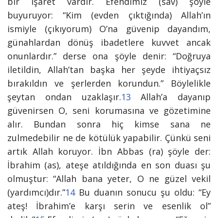
bir işaret vardır. Efendimiz (sav) şöyle
buyuruyor: “Kim (evden çıktığında) Allah’ın
ismiyle (çıkıyorum) O’na güvenip dayandım,
günahlardan dönüş ibadetlere kuvvet ancak
onunlardır.” derse ona şöyle denir: “Doğruya
iletildin, Allah’tan başka her şeyde ihtiyaçsız
bırakıldın ve şerlerden k
orundun.” Böylelikle
şeytan ondan uzaklaşır.
13
Allah’a dayanıp
güvenirsen O, seni korumasına ve gözetimine
alır. Bundan sonra hiç kimse sana ne
zulmedebilir ne de kötülük yapabilir. Çünkü seni
artık Allah koruyor. İbn Abbas (ra) şöyle der:
İbrahim (as), ateşe atıldığında en son duası şu
olmuştur: “Allah bana yeter, O ne güzel vekil
(yardımcı)dır.”
14
Bu duanın sonucu şu oldu:
“Ey
ateş! İbrahim’e karşı serin ve esenlik ol”