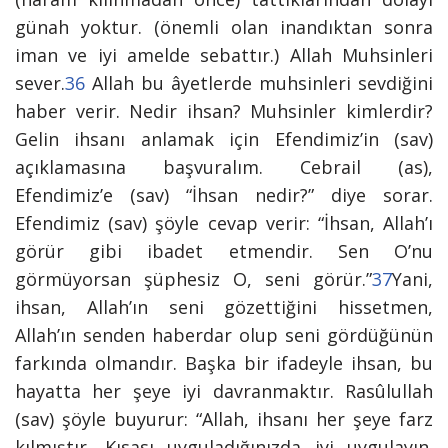
günah yoktur. (önemli olan inandıktan sonra
iman ve iyi amelde sebattır.) Allah Muhsinleri
sever
.
36
Allah bu âyetlerde muhsinleri sevdiğini
haber verir. Nedir ihsan? Muhsinler kimlerdir?
Gelin ihsanı anlamak için Efendimiz’in (sav)
açıklamasına başvuralım. Cebrail (as),
Efendimiz’e (sav) “İhsan nedir?” diye sorar.
Efendimiz (sav) şöyle cevap verir: “
İhsan, Allah’ı
görür gibi ibadet etmendir. Sen O’nu
görmüyorsan şüphesiz O, seni görür.”
37
Yani,
ihsan, Allah’ın seni gözettiğini hissetmen,
Allah’ın senden haberdar olup seni gördüğünün
farkında olmandır. Başka bir ifadeyle ihsan, bu
hayatta her şeye iyi davranmaktır. Rasûlullah
(sav) şöyle buyurur: “Allah, ihsanı her şeye farz
kılmıştır. Kısası uyguladığınızda iyi uygulayın.