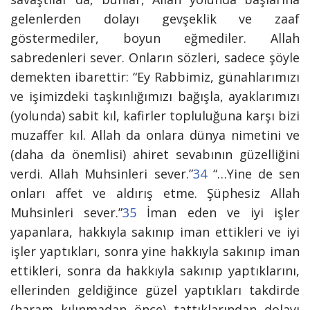
gelenlerden dolayı gevşeklik ve zaaf
göstermediler, boyun eğmediler. Allah
sabredenleri sever. Onların sözleri, sadece şöyle
demekten ibarettir: “Ey Rabbimiz, günahlarımızı
ve işimizdeki taşkınlığımızı bağışla, ayaklarımızı
(yolunda) sabit kıl, kafirler topluluğuna karşı bizi
muzaffer kıl. Allah da onlara dünya nimetini ve
(daha da önemlisi) ahiret sevabının güzelliğini
verdi. Allah Muhsinleri sever.”
34
“…Yine de sen
onları affet ve aldırış etme. Şüphesiz Allah
Muhsinleri sever.”
35
İman eden ve iyi işler
yapanlara, hakkıyla sakınıp iman ettikleri ve iyi
işler yaptıkları, sonra yine hakkıyla sakınıp iman
ettikleri, sonra da hakkıyla sakınıp yaptıklarını,
ellerinden geldiğince güzel yaptıkları takdirde
(haram kılınmadan önce) tattıklarından dolayı