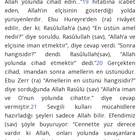
Allah yolunda cihad edin…”
19
hitabına icabet
eden, Allah’ın elçisinin gösterdiği yolda
yürüyenlerdir. Ebu Hureyre’den (ra) rivâyet
edilir, der ki; Rasûlullah’a (sav) “En üstün amel
nedir?” diye soruldu. Rasûlullah (sav), “Allah’a ve
elçisine iman etmektir”, diye cevap verdi. “Sonra
hangisidir?” dendi. Rasûlullah(sav), “Allah
yolunda cihad etmektir” dedi.”
20
Gerçekten
cihad, imandan sonra amellerin en üstünüdür.
Ebu Zerr (ra) “Amellerin en üstünü hangisidir?”
diye sorduğunda Allah Rasûlü (sav) “Allah’a iman
ve O’nun yolunda cihattır.” diye cevap
vermiştir.
21
Sevgili kulları mücahidlere
hazırladığı şeyleri sadece Allah bilir. Efendimiz
(sav) şöyle buyuruyor: “Cennette yüz derece
vardır ki Allah, onları yolunda savaşanlara