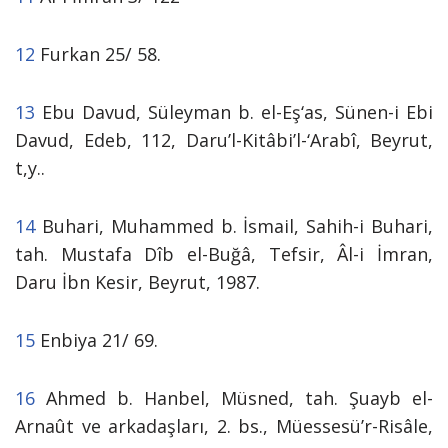
12
Furkan 25/ 58.
13
Ebu Davud, Süleyman b. el-Eş‘as, Sünen-i Ebi
Davud, Edeb, 112, Daru’l-Kitâbi’l-‘Arabî, Beyrut,
t,y..
14
Buhari, Muhammed b. İsmail, Sahih-i Buhari,
tah. Mustafa Dîb el-Buğâ, Tefsir, Âl-i İmran,
Daru İbn Kesir, Beyrut, 1987.
15
Enbiya 21/ 69.
16
Ahmed b. Hanbel, Müsned, tah. Şuayb el-
Arnaût ve arkadaşları, 2. bs., Müessesü’r-Risâle,