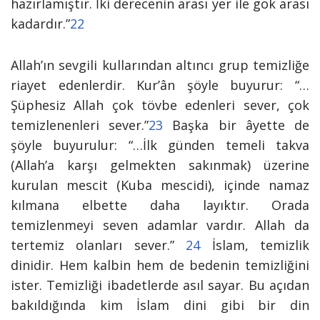
hazırlamıştır. İki derecenin arası yer ile gök arası
kadardır.”
22
Allah’ın sevgili kullarından altıncı grup temizliğe
riayet edenlerdir. Kur’ân şöyle buyurur:
“…
Şüphesiz Allah çok tövbe edenleri sever, çok
temizlenenleri sever.”
23
Başka bir âyette de
şöyle buyurulur
: “…İlk günden temeli takva
(Allah’a karşı gelmekten sakınmak) üzerine
kurulan mescit (Kuba mescidi), içinde namaz
kılmana elbette daha layıktır. Orada
temizlenmeyi seven adamlar vardır. Allah da
tertemiz olanları sever.”
24
İslam, temizlik
dinidir. Hem kalbin hem de bedenin temizliğini
ister. Temizliği ibadetlerde asıl sayar. Bu açıdan
bakıldığında kim İslam dini gibi bir din