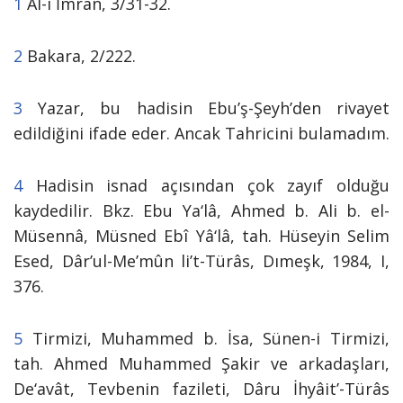
1
Âl-i İmran, 3/31-32.
2
Bakara, 2/222.
3
Yazar, bu hadisin Ebu’ş-Şeyh’den rivayet
edildiğini ifade eder. Ancak Tahricini bulamadım.
4
Hadisin isnad açısından çok zayıf olduğu
kaydedilir. Bkz. Ebu Ya‘lâ, Ahmed b. Ali b. el-
Müsennâ, Müsned Ebî Yâ‘lâ, tah. Hüseyin Selim
Esed, Dâr’ul-Me’mûn li’t-Türâs, Dımeşk, 1984, I,
376.
5
Tirmizi, Muhammed b. İsa, Sünen-i
Tirmizi,
tah. Ahmed Muhammed Şakir ve arkadaşları,
De‘avât, Tevbenin fazileti, Dâru İhyâit’-Türâs