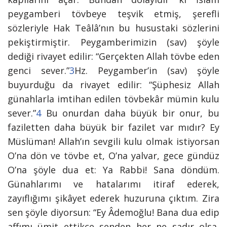
peygamberi tövbeye teşvik etmiş, şerefli
sözleriyle Hak Teâlâ’nın bu husustaki sözlerini
pekiştirmiştir. Peygamberimizin (sav) şöyle
dediği rivayet edilir: “Gerçekten Allah tövbe eden
genci sever.”
3
Hz. Peygamber’in (sav)
şöyle
buyurduğu da rivayet edilir: “Şüphesiz Allah
günahlarla imtihan edilen tövbekâr mümin kulu
sever.”
4
Bu onurdan daha büyük bir onur, bu
faziletten daha büyük bir fazilet var mıdır? Ey
Müslüman! Allah’ın sevgili kulu olmak istiyorsan
O’na dön ve tövbe et, O’na yalvar, gece gündüz
O’na şöyle dua et: Ya Rabbi! Sana döndüm.
Günahlarımı ve hatalarımı itiraf ederek,
zayıflığımı şikâyet ederek huzuruna çıktım. Zira
sen şöyle diyorsun: “Ey Âdemoğlu! Bana dua edip
affımı ümit ettikçe senden her ne sadır olsa,