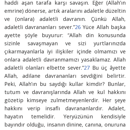
haddi aşan tarafa karşı savaşın. Eğer (Allah’ın
emrine) dönerse, artık aralarını adaletle düzeltin
ve (onlara) adaletli davranın. Çünkü Allah,
adaletli davrananları sever.”
26
Yüce Allah başka
ayette şöyle buyurur:
“Allah din konusunda
sizinle savaşmayan ve sizi yurtlarınızda
çıkarmayanlarla iyi ilişkiler içinde olmamızı ve
onlara adaletli davranmamızı yasaklamaz. Allah
adaletli olanları elbette sever.”
27
Bu üç âyette
Allah, adilane davrananları sevdiğini belirtir.
Peki, Allah’ın bu saydığı kullar kimdir? Bunlar,
tutum ve davranışlarında Allah ve kul hakkını
gözetip kimseye zulmetmeyenlerdir. Her şeye
hakkını verip insaflı davrananlardır. Adalet,
hayatın temelidir. Yeryüzünün kendisiyle
bayındır olduğu, insanın dinine, canına, onuruna