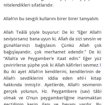
nitelendikleri sıfatlarıdır.
Allah’ın bu sevgili kullarını birer birer tanıyalım.
Allah Teâlâ şöyle buyurur:
De ki: “Eğer Allah’ı
seviyorsanız bana uyun ki, Allah da sizi sevsin ve
günahlarınızı bağışlasın. Çünkü Allah çok
bağışlayandır, çok merhamet edendir.” De ki:
“Allah’a ve Peygamber’e itaat edin.” Eğer yüz
çevirirlerse şüphe yok ki Allah kâfirleri sevmez.
1
Bu iki ayet Allah’ın kendilerini, kendilerinin de
Allah’ı sevdiklerini iddia eden ehl-i kitap
hakkında inmiştir. Ayetlerde, Allah’ı sevmenin
gerçek yolunun, Hz. Peygambere (sav) tâbi
olmak ve O’nun peygamberliğine inanmaktan
geçtiğinin kesin ilanı ve beyanı vardır. Bu