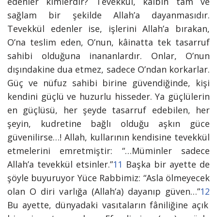
edenler kimlerdir? Tevekkül, kalbin tam ve
sağlam bir şekilde Allah’a dayanmasıdır.
Tevekkül edenler ise, işlerini Allah’a bırakan,
O’na teslim eden, O’nun, kâinatta tek tasarruf
sahibi olduğuna inananlardır. Onlar, O’nun
dışındakine dua etmez, sadece O’ndan korkarlar.
Güç ve nüfuz sahibi birine güvendiğinde, kişi
kendini güçlü ve huzurlu hisseder. Ya güçlülerin
en güçlüsü, her şeyde tasarruf edebilen, her
şeyin, kudretine bağlı olduğu aşkın güce
güvenilirse…! Allah, kullarının kendisine tevekkül
etmelerini emretmiştir:
“…Müminler sadece
Allah’a tevekkül etsinler.”
11
Başka bir ayette de
şöyle buyuruyor Yüce Rabbimiz:
“Asla ölmeyecek
olan O diri varlığa (Allah’a) dayanıp güven…”
12
Bu ayette, dünyadaki vasıtaların fâniliğine açık