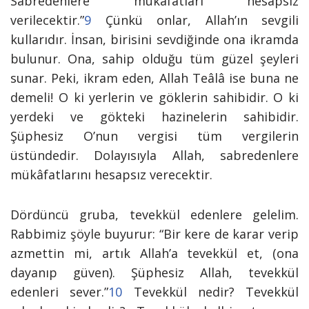
Sabredenlere mükâfatları hesapsız
verilecektir.”
9
Çünkü onlar, Allah’ın sevgili
kullarıdır. İnsan, birisini sevdiğinde ona ikramda
bulunur. Ona, sahip olduğu tüm güzel
şeyleri
sunar. Peki, ikram eden, Allah Teâlâ ise buna ne
demeli! O ki yerlerin ve göklerin sahibidir. O ki
yerdeki ve gökteki hazinelerin sahibidir.
Şüphesiz O’nun vergisi tüm vergilerin
üstündedir. Dolayısıyla Allah, sabredenlere
mükâfatlarını hesapsız verecektir.
Dördüncü gruba, tevekkül edenlere gelelim.
Rabbimiz şöyle buyurur:
“Bir kere de karar verip
azmettin mi, artık Allah’a tevekkül et, (ona
dayanıp güven). Şüphesiz Allah, tevekkül
edenleri sever.”
10
Tevekkül nedir? Tevekkül