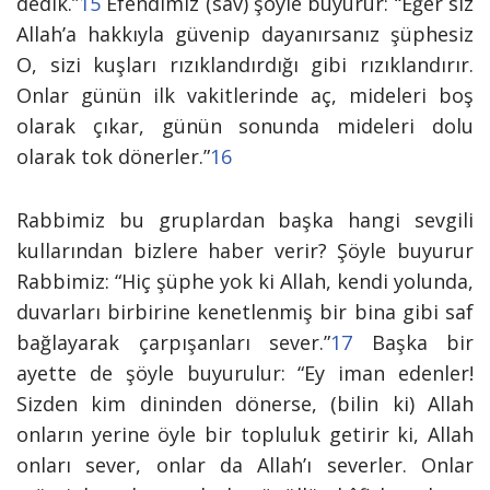
dedik.”
15
Efendimiz (sav) şöyle buyurur: “Eğer siz
Allah’a hakkıyla güvenip dayanırsanız şüphesiz
O, sizi kuşları rızıklandırdığı gibi rızıklandırır.
Onlar günün ilk vakitlerinde aç, mideleri boş
olarak çıkar, günün sonunda mideleri dolu
olarak tok dönerler.”
16
Rabbimiz bu gruplardan başka hangi sevgili
kullarından bizlere haber verir? Şöyle buyurur
Rabbimiz: “
Hiç şüphe yok ki Allah, kendi yolunda,
duvarları birbirine kenetlenmiş bir bina gibi saf
bağlayarak çarpışanları sever.”
17
Başka bir
ayette de şöyle buyurulur: “
Ey iman edenler!
Sizden kim dininden dönerse, (bilin ki) Allah
onların yerine öyle bir topluluk getirir ki, Allah
onları sever, onlar da Allah’ı severler. Onlar