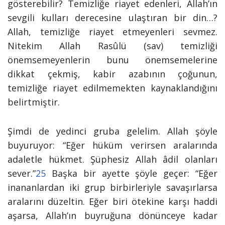
gösterebilir?
Temizliğe riayet edenleri, Allah’ın
sevgili kulları derecesine ulaştıran bir din…?
Allah, temizliğe riayet etmeyenleri sevmez.
Nitekim Allah Rasûlü (sav) temizliği
önemsemeyenlerin bunu önemsemelerine
dikkat çekmiş, kabir azabının çoğunun,
temizliğe riayet edilmemekten kaynaklandığını
belirtmiştir.
Şimdi de yedinci gruba gelelim. Allah şöyle
buyuruyor:
“Eğer hüküm verirsen aralarında
adaletle hükmet. Şüphesiz Allah âdil olanları
sever.”
25
Başka bir ayette şöyle geçer:
“Eğer
inananlardan iki grup birbirleriyle savaşırlarsa
aralarını düzeltin. Eğer biri ötekine karşı haddi
aşarsa, Allah’ın buyruğuna dönünceye kadar