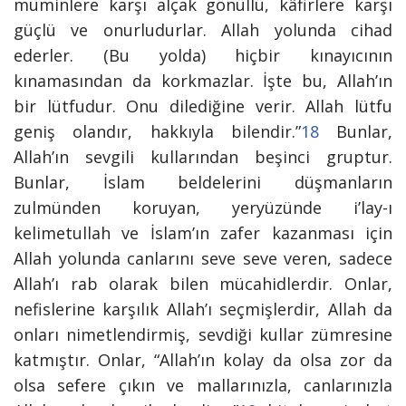
müminlere karşı alçak gönüllü, kâfirlere karşı
güçlü ve onurludurlar. Allah yolunda cihad
ederler. (Bu yolda) hiçbir kınayıcının
kınamasından da korkmazlar. İşte bu, Allah’ın
bir lütfudur. Onu dilediğine verir. Allah lütfu
geniş olandır, hakkıyla bilendir.”
18
Bunlar,
Allah’ın sevgili kullarından beşinci gruptur.
Bunlar, İslam beldelerini düşmanların
zulmünden koruyan, yeryüzünde i’lay-ı
kelimetullah ve İslam’ın zafer kazanması için
Allah yolunda canlarını seve seve veren, sadece
Allah’ı rab olarak bilen mücahidlerdir. Onlar,
nefislerine karşılık Allah’ı seçmişlerdir, Allah da
onları nimetlendirmiş, sevdiği kullar zümresine
katmıştır. Onlar,
“Allah’ın kolay da olsa zor da
olsa sefere çıkın ve mallarınızla, canlarınızla