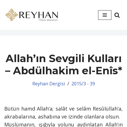
İçeriğe
geç
Allah’ın Sevgili Kulları
– Abdülhakim el-Enîs*
Reyhan Dergisi
2015/3 - 39
Bütün hamd Allah’a; salât ve selâm Resûlüllah’a,
akrabalarına, ashabına ve izinde olanlara olsun.
Müslümanın, ışığıyla yolunu aydınlatan Allah’ın