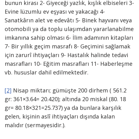
bunun kirası 2- Giyeceği yazlık, kışlık elbiseleri 3-
Evine lüzumlu ev eşyası ve yakacağı 4-
Sanatkârın alet ve edevâtı 5- Binek hayvanı veya
otomobili ya da toplu ulaşımdan yararlanabilme
imkanına sahip olması 6- İlim adamının kitapları
7- Bir yıllık geçim masrafı 8- Geçimini sağlamak
için zarurî ihtiyaçları 9- Hastalık halinde tedavi
masrafları 10- Eğitim masrafları 11- Haberleşme
vb. hususlar dahil edilmektedir.
[2]
Nisap miktarı; gümüşte 200 dirhem ( 561.2
gr: 361×3.64= 20.420); altında 20 miskal (80. 18
gr= 80.18×321=25.737) ya da bunlara karşılık
gelen, kişinin aslî ihtiyaçları dışında kalan
malıdır (sermayesidir.).