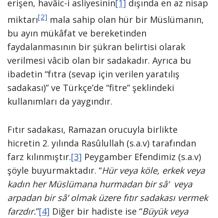
erişen, havâic-i asliyesinin
[1]
dışında en az nisap
[2]
miktarı
mala sahip olan hür bir Müslümanın,
bu ayın mükâfat ve bereketinden
faydalanmasının bir şükran belirtisi olarak
verilmesi vâcib olan bir sadakadır. Ayrıca bu
ibadetin “fıtra (sevap için verilen yaratılış
sadakası)” ve Türkçe’de “fitre” şeklindeki
kullanımları da yaygındır.
Fıtır sadakası, Ramazan orucuyla birlikte
hicretin 2. yılında Rasûlullah (s.a.v) tarafından
farz kılınmıştır.
[3]
Peygamber Efendimiz (s.a.v)
şöyle buyurmaktadır. “
Hür veya köle, erkek veya
kadın her
Müslümana hurmadan bir sâ‘ veya
arpadan bir sâ‘ olmak üzere fıtır sadakası vermek
farzdır.
”
[4]
Diğer bir hadiste ise “
Büyük veya