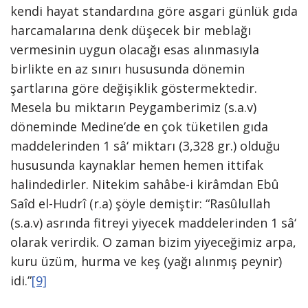
kendi hayat standardına göre asgari günlük gıda
harcamalarına denk düşecek bir meblağı
vermesinin uygun olacağı esas alınmasıyla
birlikte en az sınırı hususunda dönemin
şartlarına göre değişiklik göstermektedir.
Mesela bu miktarın Peygamberimiz (s.a.v)
döneminde Medine’de en çok tüketilen gıda
maddelerinden 1 sâ‘ miktarı (3,328 gr.) olduğu
hususunda kaynaklar hemen hemen ittifak
halindedirler. Nitekim sahâbe-i kirâmdan Ebû
Saîd el-Hudrî (r.a) şöyle demiştir: “Rasûlullah
(s.a.v) asrında fitreyi yiyecek maddelerinden 1 sâ‘
olarak verirdik. O zaman bizim yiyeceğimiz arpa,
kuru üzüm, hurma ve keş (yağı alınmış peynir)
idi.”
[9]