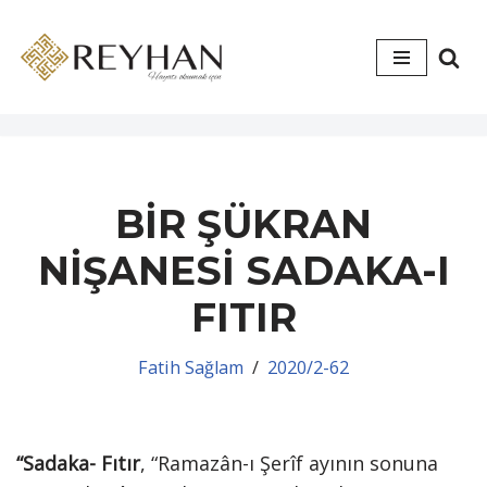
İçeriğe
geç
BİR ŞÜKRAN
NİŞANESİ SADAKA-I
FITIR
Fatih Sağlam
2020/2-62
“Sadaka- Fıtır
, “Ramazân-ı Şerîf ayının sonuna