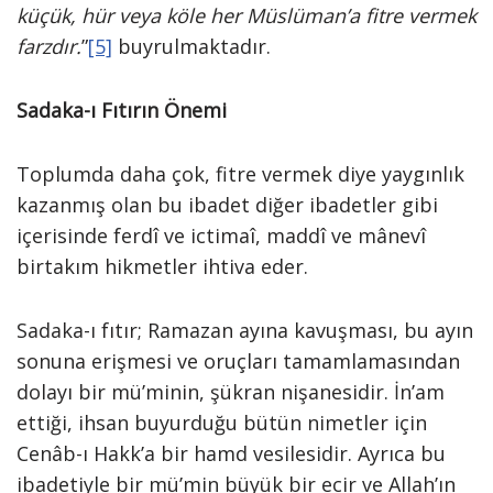
küçük, hür veya köle her Müslüman’a fitre vermek
farzdır.
”
[5]
buyrulmaktadır.
Sadaka-ı Fıtırın Önemi
Toplumda daha çok, fitre vermek diye yaygınlık
kazanmış olan bu ibadet diğer ibadetler gibi
içerisinde ferdî ve ictimaî, maddî ve mânevî
birtakım hikmetler ihtiva eder.
Sadaka-ı fıtır; Ramazan ayına kavuşması, bu ayın
sonuna erişmesi ve oruçları tamamlamasından
dolayı bir mü’minin, şükran nişanesidir. İn’am
ettiği, ihsan buyurduğu bütün nimetler için
Cenâb-ı Hakk’a bir hamd vesilesidir. Ayrıca bu
ibadetiyle bir mü’min büyük bir ecir ve Allah’ın