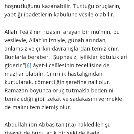
hoşnutluğunu kazanabilir. Tuttuğu oruçların,
yaptığı ibadetlerin kabulüne vesile olabilir.
Allah Teâlâ’nın rızasını arayan bir mü’min, bu
vesileyle, Allah’ın izniyle, günahlarından,
anlamsız ve çirkin davranışlardan temizlenir.
Bunlarla beraber, “Şüphesiz, iyilikler kötülükleri
giderir.”
[6]
âyet-i celîlesinin tecellisine de
mazhar olabilir. Cimrilik hastalığından
kurtularak, cömertliğin şerefine nail olur.
Ramazan boyunca oruç tutmakla bedenini
temizlediği gibi, zekât ve sadakasını vermekle
de malını temizlemiş olur.
Abdullah ibn Abbas’tan (r.a) nakledilen şu
rivayet de bunu açık bir şekilde ifade