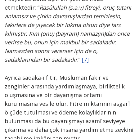
etmektedir: “
Rasûlullah (s.a.v) fitreyi, oruç tutanı
anlamsız ve çirkin davranışlardan temizlesin,
fakirlere de yiyecek bir lokma olsun diye farz
kılmıştır. Kim (onu) (bayram) namaz(ın)dan önce
verirse bu, onun için makbul bir sadakadır.
Namazdan sonra verenler için de o,
sadaklarından bir sadakadır
.”
[7]
Ayrıca sadaka-ı fıtır, Müslüman fakir ve
zenginler arasında yardımlaşmaya, birliktelik
oluşmasına ve bir dayanışma ortamı
kurulmasına vesile olur. Fitre miktarının asgarî
ölçüde tutulması ve ödeme kolaylıklarının
bulunması da bu dayanışmayı azamî seviyeye
çıkarma ve daha çok insana yardım etme zevkini
tadabilme imkânı tanımıştır.