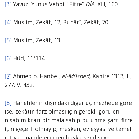
[3]
Yavuz, Yunus Vehbi, “Fitre”
DİA
, XIII, 160.
[4]
Müslim, Zekât, 12; Buhârî, Zekât, 70.
[5]
Müslim, Zekât, 13.
[6]
Hûd, 11/114.
[7]
Ahmed b. Hanbel,
el-Müsned,
Kahire 1313, II,
277; V, 432.
[8]
Hanefîler’in dışındaki diğer üç mezhebe göre
ise, zekâtın farz olması için gerekli görülen
nisab miktarı bir mala sahip bulunma şartı fitre
için geçerli olmayıp; mesken, ev eşyası ve temel
ihtiyaç maddelerinden başka kendisi ve