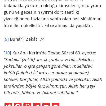
bakmakla yükümlü olduğu kimseler için bayram
günü ve gecesinin (yirmi dört saatlik)
yiyeceğinden fazlasına sahip olan her Müslüman
fitre ile mükelleftir. Fitre alması da yasaktır.
[9]
Buhârî, Zekât, 74.
[10]
Kur’ân-ı Kerîm’de Tevbe Sûresi 60. ayette:
“Sadaka” (zekât) ancak şunlara verilir: Fakirler,
yoksullar, o işte çalışan görevliler, müellefe-i
kulûb (kalpleri İslam’a ısındırılacak olanlar)
köleler, borçlular, Allah yolunda ve yolcular. Allah
tarafından böyle farz kılınmıştır. Allah her şeyi
bilendir, hüküm ve hikmet sahibidir.”