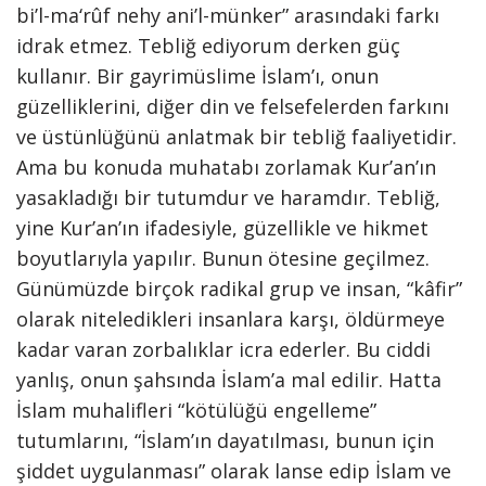
bi’l-ma‘rûf nehy ani’l-münker” arasındaki farkı
idrak etmez. Tebliğ ediyorum derken güç
kullanır. Bir gayrimüslime İslam’ı, onun
güzelliklerini, diğer din ve felsefelerden farkını
ve üstünlüğünü anlatmak bir tebliğ faaliyetidir.
Ama bu konuda muhatabı zorlamak Kur’an’ın
yasakladığı bir tutumdur ve haramdır. Tebliğ,
yine Kur’an’ın ifadesiyle, güzellikle ve hikmet
boyutlarıyla yapılır. Bunun ötesine geçilmez.
Günümüzde birçok radikal grup ve insan, “kâfir”
olarak niteledikleri insanlara karşı, öldürmeye
kadar varan zorbalıklar icra ederler. Bu ciddi
yanlış, onun şahsında İslam’a mal edilir. Hatta
İslam muhalifleri “kötülüğü engelleme”
tutumlarını, “İslam’ın dayatılması, bunun için
şiddet uygulanması” olarak lanse edip İslam ve