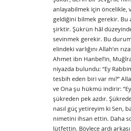
anlayabilmek için öncelikle,
geldiğini bilmek gerekir. Bu 
şirktir. Şükrün hâl düzeyin
sevinmek gerekir. Bu durumd
elindeki varlığını Allah’ın r
Ahmet ibn Hanbel’in, Muğîra 
niyazda bulundu: “Ey Rabbim
tesbih eden biri var mı?” All
ve Ona şu hükmü indirir: “Ey
şükreden pek azdır. Şükrede
nasıl güç yetireyim ki Sen,
nimetini ihsan ettin. Daha s
lütfettin. Böylece ardı ark