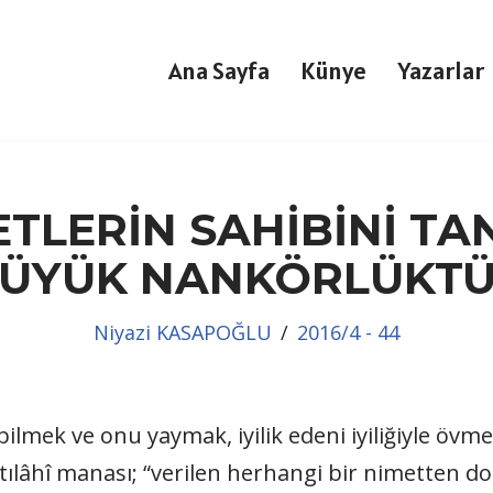
Ana Sayfa
Künye
Yazarlar
TLERİN SAHİBİNİ T
ÜYÜK NANKÖRLÜKT
Niyazi KASAPOĞLU
2016/4 - 44
i bilmek ve onu yaymak, iyilik edeni iyiliğiyle ö
tılâhî manası; “verilen herhangi bir nimetten do