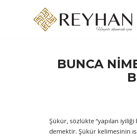
İçeriğe
geç
BUNCA NİME
B
Şükür, sözlükte “yapılan iyiliğ
demektir. Şükür kelimesinin ıs