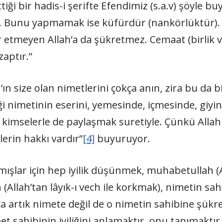
ttiği bir hadis-i şerifte Efendimiz (s.a.v) şöyle 
 Bunu yapmamak ise küfürdür (nankörlüktür).
 etmeyen Allah’a da şükretmez. Cemaat (birlik v
zaptır.”
ah’ın size olan nimetlerini çokça anın, zira bu da 
ği nimetinin eserini, yemesinde, içmesinde, gi
 kimselerle de paylaşmak suretiyle. Çünkü Allah (
erin hakkı vardır”
[4]
buyuruyor.
mışlar için hep iyilik düşünmek, muhabetullah (A
h (Allah’tan lâyık-ı vech ile korkmak), nimetin sa
ınca artık nimete değil de o nimetin sahibine şük
met sahibinin iyiliğini anlamaktır, onu tanımaktı