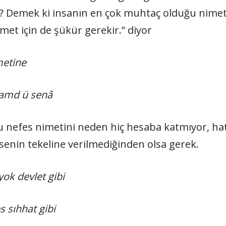
? Demek ki insanın en çok muhtaç olduğu nimet b
imet için de şükür gerekir.” diyor
metine
hamd ü senâ
 nefes nimetini neden hiç hesaba katmıyor, hat
senin tekeline verilmediğinden olsa gerek.
ok devlet gibi
 sıhhat gibi