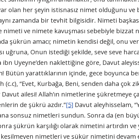
 var olan her şeyin istisnasız nimet olduğunu ve
aynı zamanda bir tevhit bilgisidir. Nimeti başka
de nimeti ve nimete kavuşması sebebiyle bizzat 
a şükrün amacı; nimetin kendisi değil, onu ver
ızası uğruna, Onun istediği şekilde, seve seve ha
ibn Uyeyne’den naklettiğine göre, Davut aleyiss
! Bütün yarattıklarının içinde, gece boyunca be
ah (c.c), “Evet, Kurbağa, Beni, senden daha çok zik
 Davut ailesi! Allah’ın nimetlerine şükretmeye ça
nlerin de şükrü azdır.”
[5]
Davut aleyhisselam, “
 bana sonsuz nimetleri sundun. Sonra da (en bü
onra şükrün karşılığı olarak nimetini artırdın v
ası kesilmeyen nimetleri ve şükür nimetini deva