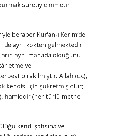
k durmak suretiyle nimetin
riyle beraber Kur’an-ı Kerim’de
i de aynı kökten gelmektedir.
unların aynı manada olduğunu
kâr etme ve
est bırakılmıştır. Allah (c.c),
 kendisi için şükretmiş olur;
), hamiddir (her türlü methe
tülüğü kendi şahsına ve