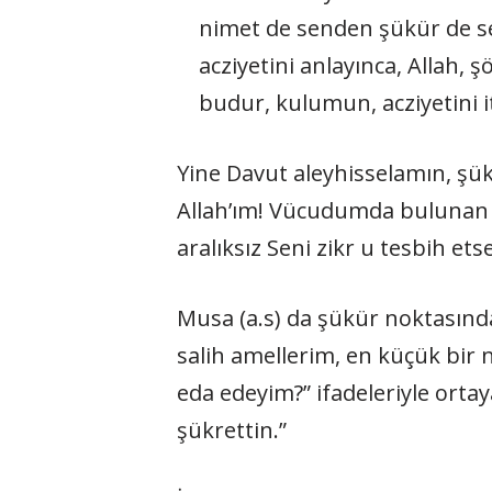
nimet de senden şükür de s
acziyetini anlayınca, Allah,
budur, kulumun, acziyetini it
Yine Davut aleyhisselamın, şükre
Allah’ım! Vücudumda bulunan büt
aralıksız Seni zikr u tesbih e
Musa (a.s) da şükür noktasında
salih amellerim, en küçük bir
eda edeyim?” ifadeleriyle ortay
şükrettin.”