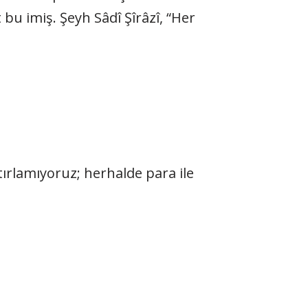
u imiş. Şeyh Sâdî Şîrâzî, “Her
ırlamıyoruz; herhalde para ile