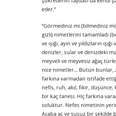
şükredenin faydası da kendi şa
eder.”
“Görmediniz mi (bilmediniz mi)? 
gizli) nimetlerini tamamladı (bo
ve ışığı, ayın ve yıldızların ış
denizler, sular ve denizdeki m
meyveli ve meyvesiz ağaç türle
nice nimetler… Bütün bunlar, zâ
farkına varmadan istifade ettiğ
nefis, ruh, akıl, fikir, düşünc
bir kaç tanesi. Hiç farkına va
soluktur. Nefes nimetinin yer
Acaba aç ve susuz bir şekilde 