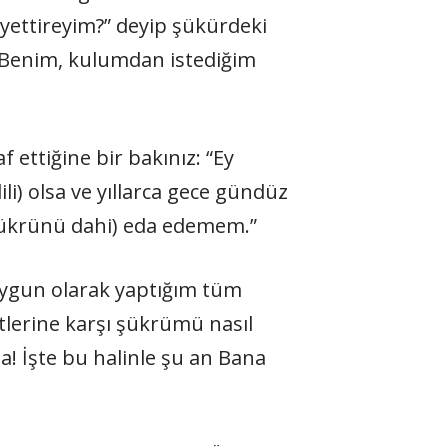
ettireyim?” deyip şükürdeki
n. Benim, kulumdan istediğim
f ettiğine bir bakınız: “Ey
li) olsa ve yıllarca gece gündüz
 (şükrünü dahi) eda edemem.”
 uygun olarak yaptığım tüm
lerine karşı şükrümü nasıl
sa! İşte bu halinle şu an Bana