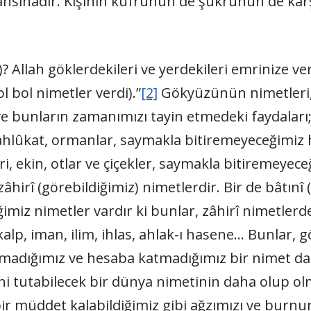
hsınadır. Kişinin küfrünün de şükrünün de karş
Allah göklerdekileri ve yerdekileri emrinize verdi
l bol nimetler verdi).”
[2]
Gökyüzünün nimetleri, 
ığı ve bunların zamanımızı tayin etmedeki faydala
ahlûkat, ormanlar, saymakla bitiremeyeceğimiz h
ri, ekin, otlar ve çiçekler, saymakla bitiremeyec
hirî (görebildiğimiz) nimetlerdir. Bir de bâtınî 
imiz nimetler vardır ki bunlar, zâhirî nimetlerd
e, kalp, iman, ilim, ihlas, ahlak-ı hasene… Bunlar
ramadığımız ve hesaba katmadığımız bir nimet dah
ini tutabilecek bir dünya nimetinin daha olup 
bir müddet kalabildiğimiz gibi ağzımızı ve bur