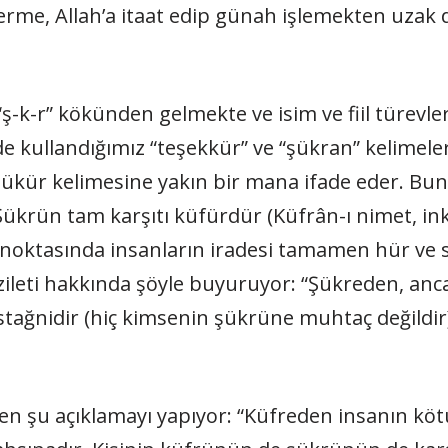
österme, Allah’a itaat edip günah işlemekten uza
ş-k-r” kökünden gelmekte ve isim ve fiil türevle
 kullandığımız “teşekkür” ve “şükran” kelimeler
şükür kelimesine yakın bir mana ifade eder. B
Şükrün tam karşıtı küfürdür (Küfrân-ı nimet, in
oktasında insanların iradesi tamamen hür ve serb
leti hakkında şöyle buyuruyor: “Şükreden, ancak
stağnidir (hiç kimsenin şükrüne muhtaç değildir
rken şu açıklamayı yapıyor: “Küfreden insanın kö