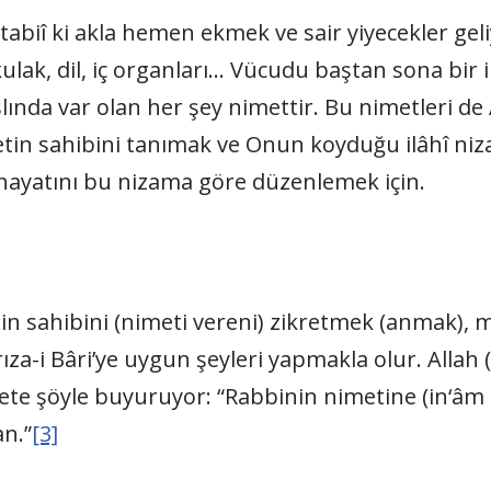
tabiî ki akla hemen ekmek ve sair yiyecekler gel
ulak, dil, iç organları… Vücudu baştan sona bir 
lında var olan her şey nimettir. Bu nimetleri de A
metin sahibini tanımak ve Onun koyduğu ilâhî niz
l hayatını bu nizama göre düzenlemek için.
n sahibini (nimeti vereni) zikretmek (anmak), 
rıza-i Bâri’ye uygun şeyleri yapmakla olur. Allah (c
 şöyle buyuruyor: “Rabbinin nimetine (in‘âm u
an.”
[3]