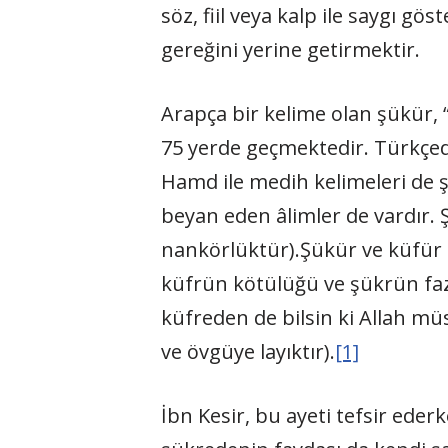
söz, fiil veya kalp ile saygı g
gereğini yerine getirmektir.
Arapça bir kelime olan şükür, “
75 yerde geçmektedir. Türkçede
Hamd ile medih kelimeleri de 
beyan eden âlimler de vardır. 
nankörlüktür).Şükür ve küfür n
küfrün kötülüğü ve şükrün fazi
küfreden de bilsin ki Allah mü
ve övgüye layıktır).
[1]
İbn Kesir, bu ayeti tefsir ede