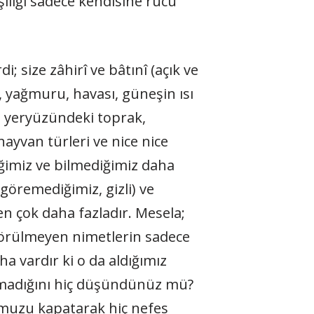
ılığı sadece kendisine rucû
; size zâhirî ve bâtınî (açık ve
yağmuru, havası, güneşin ısı
rı; yeryüzündeki toprak,
ayvan türleri ve nice nice
eğimiz ve bilmediğimiz daha
(göremediğimiz, gizli) ve
en çok daha fazladır. Mesela;
, görülmeyen nimetlerin sadece
a vardır ki o da aldığımız
olmadığını hiç düşündünüz mü?
numuzu kapatarak hiç nefes