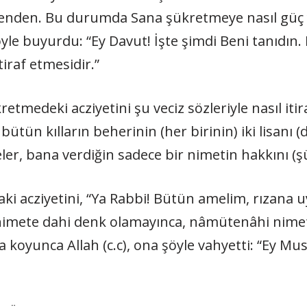
enden. Bu durumda Sana şükretmeye nasıl güç y
 şöyle buyurdu: “Ey Davut! İşte şimdi Beni tanıdı
iraf etmesidir.”
tmedeki acziyetini şu veciz sözleriyle nasıl itira
ün kılların beherinin (her birinin) iki lisanı (di
tseler, bana verdiğin sadece bir nimetin hakkını
ki acziyetini, “Ya Rabbi! Bütün amelim, rızana
 nimete dahi denk olamayınca, nâmütenâhi nimet
a koyunca Allah (c.c), ona şöyle vahyetti: “Ey Mu