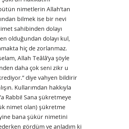
 bütün nimetlerin Allah’tan
sından bilmek ise bir nevi
nimet sahibinden dolayı
en olduğundan dolayı kul,
rcamakta hiç de zorlanmaz.
elam, Allah Teâlâ’ya şöyle
nden daha çok seni zikr u
rediyor.” diye vahyen bildirir
lışın. Kullarımdan hakkıyla
Ya Rabbi! Sana şükretmeye
yük nimet olan) şükretme
e yine bana şükür nimetini
m ederken gördüm ve anladım ki