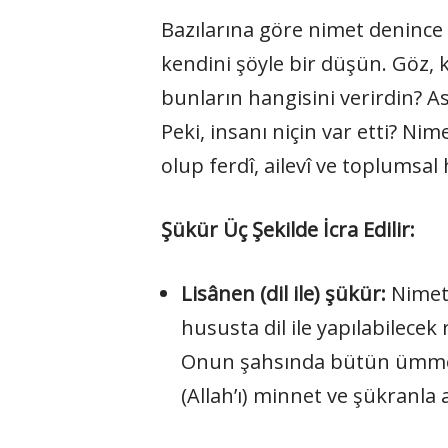
Bazılarına göre nimet denince 
kendini şöyle bir düşün. Göz, k
bunların hangisini verirdin? As
Peki, insanı niçin var etti? Ni
olup ferdî, ailevî ve toplumsa
Şükür Üç Şekilde İcra Edilir:
Lisânen (dil ile) şükür:
Nimeti
hususta dil ile yapılabilecek 
Onun şahsında bütün ümmete
(Allah’ı) minnet ve şükranla 