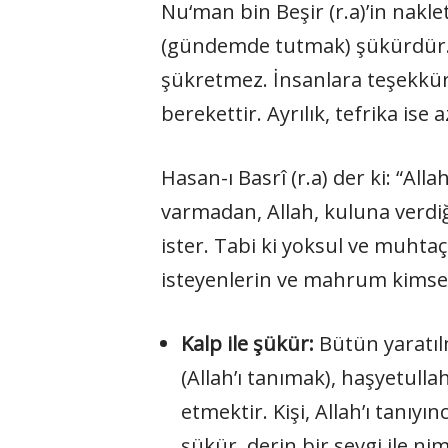
Nu‘man bin Beşir (r.a)’in nakle
(gündemde tutmak) şükürdür.
şükretmez. İnsanlara teşekkür
berekettir. Ayrılık, tefrika ise a
Hasan-ı Basrî (r.a) der ki: “All
varmadan, Allah, kuluna verdi
ister. Tabi ki yoksul ve muhtaç
isteyenlerin ve mahrum kimsel
Kalp ile şükür:
Bütün yaratıl
(Allah’ı tanımak), haşyetulla
etmektir. Kişi, Allah’ı tanıy
şükür, derin bir sevgi ile ni