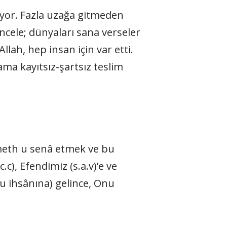
iyor. Fazla uzağa gitmeden
incele; dünyaları sana verseler
llah, hep insan için var etti.
ama kayıtsız-şartsız teslim
meth u senâ etmek ve bu
.c), Efendimiz (s.a.v)’e ve
 ihsânına) gelince, Onu