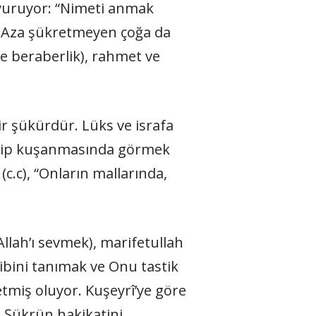
buyuruyor: “Nimeti anmak
 Aza şükretmeyen çoğa da
e beraberlik), rahmet ve
bir şükürdür. Lüks ve israfa
yinip kuşanmasında görmek
c.c), “Onların mallarında,
llah’ı sevmek), marifetullah
hibini tanımak ve Onu tastik
retmiş oluyor. Kuşeyrî’ye göre
r. Şükrün hakikatini