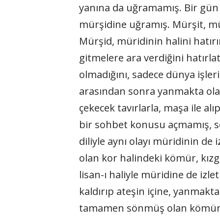
yanına da uğramamış. Bir gün 
mürşidine uğramış. Mürşit, mü
Mürşid, müridinin halini hatı
gitmelere ara verdiğini hatırl
olmadığını, sadece dünya işleri
arasından sonra yanmakta olan
çekecek tavırlarla, maşa ile a
bir sohbet konusu açmamış, ses
diliyle aynı olayı müridinin d
olan kor halindeki kömür, kız
lisan-ı haliyle müridine de i
kaldırıp ateşin içine, yanmakt
tamamen sönmüş olan kömür kı