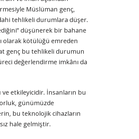
dirmesiyle Müslüman genç,
dahi tehlikeli durumlara düşer.
ediğini” düşünerek bir bahane
lı olarak kötülüğü emreden
kat genç bu tehlikeli durumun
süreci değerlendirme imkânı da
e etkileyicidir. İnsanların bu
 zorluk, günümüzde
rin, bu teknolojik cihazların
ız hale gelmiştir.