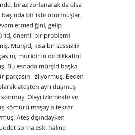
de, biraz zorlanarak da olsa
 başında birlikte oturmuşlar.
evam etmediğini, gelip
ürid, önemli bir problemi
ş. Mürşid, kısa bir sessizlik
sını, müridinin de dikkatini
ymuş. Bu esnada mürşid başka
ür parçasını izliyormuş. Beden
 olarak ateşten ayrı düşmüş
 sönmüş. Olayı izlemekte ve
müş kömürü maşayla tekrar
oymuş. Ateş dışındayken
ddet sonra eski haline