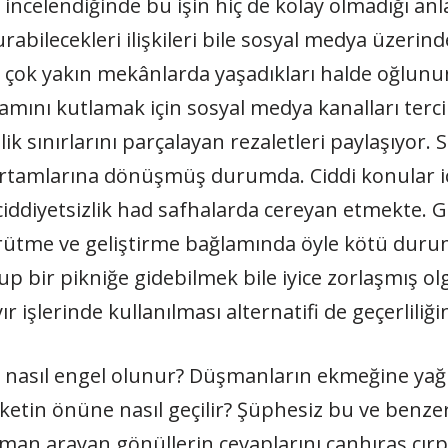
r incelendiğinde bu işin hiç de kolay olmadığı anl
rabilecekleri ilişkileri bile sosyal medya üzerin
ya çok yakın mekânlarda yaşadıkları halde oğlun
ını kutlamak için sosyal medya kanalları tercih
ik sınırlarını parçalayan rezaletleri paylaşıyor. S
ortamlarına dönüşmüş durumda. Ciddi konular içi
ciddiyetsizlik had safhalarda cereyan etmekte. G
 yürütme ve geliştirme bağlamında öyle kötü duru
p bir pikniğe gidebilmek bile iyice zorlaşmış olg
şlerinde kullanılması alternatifi de geçerliliği
şe nasıl engel olunur? Düşmanların ekmeğine ya
etin önüne nasıl geçilir? Şüphesiz bu ve benzeri
an arayan gönüllerin cevaplarını canhıraş çırpın