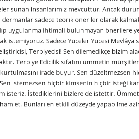
reler sunan insanlarımız mevcuttur. Ancak dur
dermanlar sadece teorik öneriler olarak kalmakt
ılıp uygulanma ihtimali bulunmayan önerilere ye
istemiyoruz. Sadece Yüceler Yücesi Mevlâya sı
iştiricisi, Terbiyecisi! Sen dilemedikçe bizim ala
ktır. Terbiye Edicilik sıfatını ümmetin mürşitleri
n kurtulmasını irade buyur. Sen düzeltmezsen hi
Sen istemezsen hiçbir kimsenin hiçbir isteği kar
m isteriz. İstediklerini bizlere de istettir. Ümme
lham et. Bunları en etkili düzeyde yapabilme azim