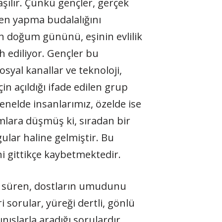
aşılır. Çünkü gençler, gerçek
den yapma budalalığını
un doğum gününü, eşinin evlilik
 ediliyor. Gençler bu
osyal kanallar ve teknoloji,
n açıldığı ifade edilen grup
enelde insanlarımız, özelde ise
mlara düşmüş ki, sıradan bir
ular haline gelmiştir. Bu
ni gittikçe kaybetmektedir.
ğ süren, dostların umudunu
 sorular, yüreği dertli, gönlü
ışlarla aradığı sorulardır.