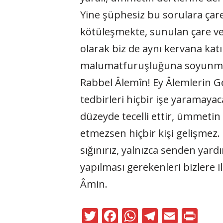
Yine şüphesiz bu sorulara ça
kötüleşmekte, sunulan çare ve 
olarak biz de aynı kervana kat
malumatfuruşluğuna soyunmak 
Rabbel Âlemîn! Ey Âlemlerin Gel
tedbirleri hiçbir işe yaramayaca
düzeyde tecelli ettir, ümmeti
etmezsen hiçbir kişi gelişmez. 
sığınırız, yalnızca senden yardı
yapılması gerekenleri bizlere i
Âmin.
T
F
W
T
E
Pr