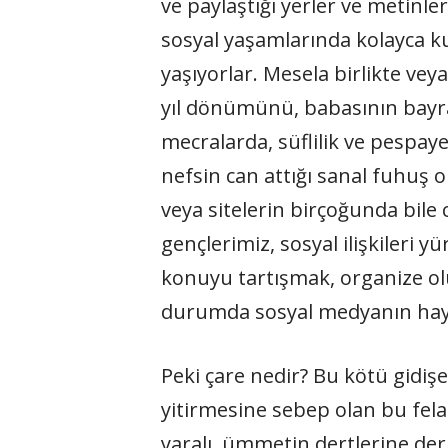
ve paylaştığı yerler ve metinle
sosyal yaşamlarında kolayca ku
yaşıyorlar. Mesela birlikte ve
yıl dönümünü, babasının bayram
mecralarda, süflilik ve pespayel
nefsin can attığı sanal fuhuş 
veya sitelerin birçoğunda bile 
gençlerimiz, sosyal ilişkileri
konuyu tartışmak, organize olu
durumda sosyal medyanın hayır i
Peki çare nedir? Bu kötü gidi
yitirmesine sebep olan bu felak
yaralı, ümmetin dertlerine derm