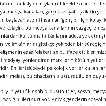
n bütün fonksiyonlarıyla üretilmekte olan ileri te
medya kanalları, gerçek sosyal ilişkilerin yerini
ni başlayan acemi insanlar (gençler) için kolay il
 ve kolaylık, bu medya kanallarının vazgeçilemez
unlardan kurtulma imkânlarını adeta yok etmiştir.
nı ve imkânlarını gittikçe yok eden bir süreç içine
lişmenin esas felaketi ise bu ifade ettiklerimiz
al medyayı yönlendiren mercilerin kötü niyetleri
dir. En ileri düzeyde psikolojik veriler kullanıl
ndirilmeleri, bu cihazların oluşturduğu en büyük 
 iyi niyetli fikir sahibi düşünürler, sosyal medya
madığını ileri sürüyor. Ancak gençlerin sosyal 