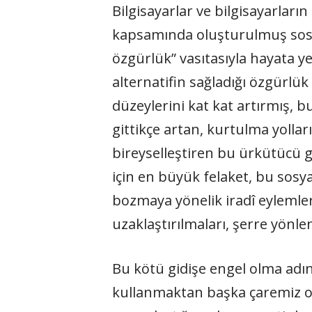
Bilgisayarlar ve bilgisayarları
kapsamında oluşturulmuş sosyal 
özgürlük” vasıtasıyla hayata ye
alternatifin sağladığı özgürlük
düzeylerini kat kat artırmış, b
gittikçe artan, kurtulma yolları
bireyselleştiren bu ürkütücü ge
için en büyük felaket, bu sosy
bozmaya yönelik iradî eylemleri
uzaklaştırılmaları, şerre yönle
Bu kötü gidişe engel olma adına
kullanmaktan başka çaremiz ol