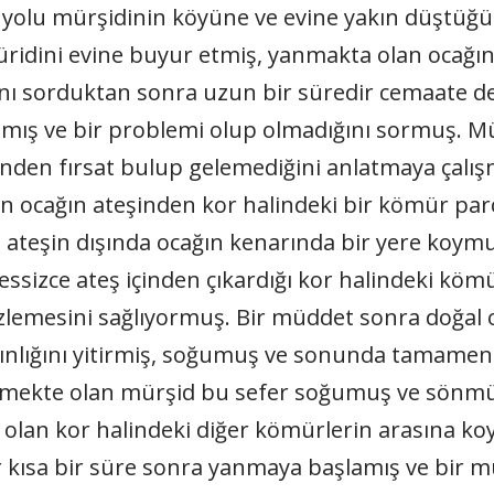
yolu mürşidinin köyüne ve evine yakın düştüğün
ridini evine buyur etmiş, yanmakta olan ocağın
rını sorduktan sonra uzun bir süredir cemaate d
atmış ve bir problemi olup olmadığını sormuş. M
nden fırsat bulup gelemediğini anlatmaya çalışmı
 ocağın ateşinden kor halindeki bir kömür parça
lıp ateşin dışında ocağın kenarında bir yere ko
sizce ateş içinden çıkardığı kor halindeki köm
e izlemesini sağlıyormuş. Bir müddet sonra doğal
gınlığını yitirmiş, soğumuş ve sonunda tamamen
zletmekte olan mürşid bu sefer soğumuş ve sön
a olan kor halindeki diğer kömürlerin arasına k
sa bir süre sonra yanmaya başlamış ve bir mü