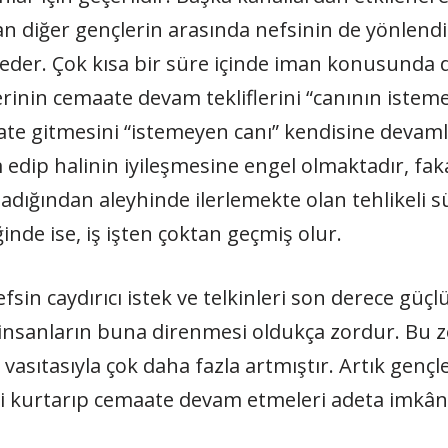
an diğer gençlerin arasında nefsinin de yönlen
ybeder. Çok kısa bir süre içinde iman konusunda 
rinin cemaate devam tekliflerini “canının istem
ate gitmesini “istemeyen canı” kendisine devam
 edip halinin iyileşmesine engel olmaktadır, fa
madığından aleyhinde ilerlemekte olan tehlikeli 
inde ise, iş işten çoktan geçmiş olur.
 caydırıcı istek ve telkinleri son derece güçlü v
 insanların buna direnmesi oldukça zordur. Bu
vasıtasıyla çok daha fazla artmıştır. Artık gençle
ini kurtarıp cemaate devam etmeleri adeta imkâns