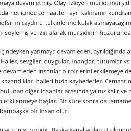
maya devam etmiş. Olayı izleyen mürid, mürşidi
edamet içinde cemaatten ayrı kalmanın kendisin
nefsinin caydırıcı telkinlerine kulak asmayacağını
ni söylemiş ve izin alarak mürşidinin huzurunda
içindeyken yanmaya devam eden, ayrıldığında a
. Haller, sevgiler, duygular, inançlar, tutumlar vs
e devam eden insanlar birbirlerini etkilemeye de
kazandıkları halleri hızla kaybederler. Cemaatin
 bulunan diğer insanlar arasında yalnız kalır ve 
n etkilenmeye başlar. Bir süre sonra da tamamen
bambaşka bir insan olur.
ar için geçerlidir. Başka kanallardan etkilener