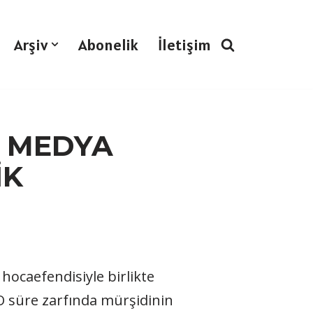
Arşiv
Abonelik
İletişim
L MEDYA
İK
hocaefendisiyle birlikte
O süre zarfında mürşidinin