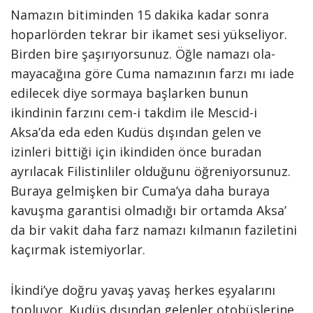
Namazın bitiminden 15 dakika kadar sonra
hoparlörden tekrar bir ikamet sesi yükseliyor.
Birden bire şaşırıyorsunuz. Öğle namazı ola­
mayacağına göre Cuma namazının farzı mı iade
edilecek diye sormaya başlarken bunun
ikindinin farzını cem-i takdim ile Mescid-i
Aksa’da eda eden Kudüs dışından gelen ve
izinleri bittiği için ikindiden önce buradan
ayrılacak Filistinliler oldu­ğunu öğreniyorsunuz.
Buraya gel­mişken bir Cuma’ya daha buraya
kavuşma garantisi olmadığı bir or­tamda Aksa’
da bir vakit daha farz namazı kılmanın faziletini
kaçırmak istemiyorlar.
İkindi’ye doğru yavaş yavaş herkes eşyalarını
topluyor. Kudüs dışından gelenler otobüslerine