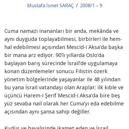
Mustafa İsmet SARAÇ
2008/1 – 9
Cuma namazı inananları bir anda, mekânda ve
aynı duyguda toplayabilmesi, birbirleri ile hem­
hal edebilmesi açısından Mescid-i Aksa’da başka
bir mana arz ediyor. 90’lı yıllarda Oslo’da
başlayan barış sürecinde İsrail’de uygulamaya
konan düzenlemeler sonucu Filistin özerk
yönetim bölgelerinde yaşa­yanlar ile 48 yılından
bu yana İsra­il vatandaşı olan Araplar; ilk kıble ve
üçüncü Harem-i Şerif Mescid-i Aksa’da bire beş
yüz sevaba nail ola­rak her Cuma’yı eda edebilme
açı­sından aynı şansa sahip değiller.
Kudüs ve havalisinde ikamet eden ve İsrail