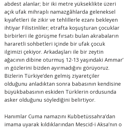
abdest alanlar; bir iki metre yük­seklikte üzeri
açık ufak mihraplı namazgâhlarda geleneksel
kıyafetleri ile zikir ve tehlillerle ezanı bekleyen
ihtiyar Filistinliler; etrafta koşuştu­ran çocuklar
birbirleri ile görüşme fırsatı bulan akrabaların
hararet­li sohbetleri içinde bir ufak çocuk
ilgimizi çekiyor. Arkadaşları ile bir zeytin
ağacının dibine oturmuş 12-13 yaşındaki Ammar’
ın gözlerini bizden ayırmadığını görüyoruz.
Bizlerin Türkiye’den gelmiş ziyaretçiler
olduğunu anladıktan sonra babası­nın kendisine
büyükbabasının eski­den Türklerin ordusunda
asker ol­duğunu söylediğini belirtiyor.
Hanımlar Cuma namazını Kubbetüssahra’dan
imama uyarak kıldıklarından Mescid-i Aksa’nın o