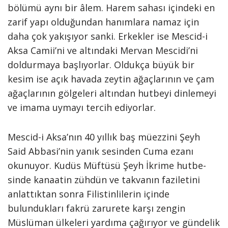
bölümü aynı bir âlem. Harem saha­sı içindeki en
zarif yapı olduğundan hanımlara namaz için
daha çok ya­kışıyor sanki. Erkekler ise Mescid-i
Aksa Camii’ni ve altındaki Mervan Mescidi’ni
doldurmaya başlıyorlar. Oldukça büyük bir
kesim ise açık havada zeytin ağaçlarının ve çam
ağaçlarının gölgeleri altından hut­beyi dinlemeyi
ve imama uymayı tercih ediyorlar.
Mescid-i Aksa’nın 40 yıllık baş müezzini Şeyh
Said Abbasi’nin ya­nık sesinden Cuma ezanı
okunuyor. Kudüs Müftüsü Şeyh İkrime hutbe­
sinde kanaatin zühdün ve takvanın faziletini
anlattıktan sonra Filistinlile­rin içinde
bulundukları fakrü zaru­rete karşı zengin
Müslüman ülkeleri yardıma çağırıyor ve gündelik