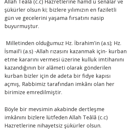
Allah Teâlâ (c.c) Hazretlerine hamd ü senâlar ve
şükürler olsun ki; bizlere yılımızın en faziletli
gün ve gecelerini yaşama fırsatını nasip
buyurmuştur.
Milletinden olduğumuz Hz. İbrahim’in (a.s); Hz.
İsmail’i (a.s) -Allah rızasını kazanmak için- kurban
etme kararını vermesi üzerine kulluk imtihanını
kazandığının bir alâmeti olarak gönderilen
kurban bizler için de adeta bir fidye kapısı
açmış, Rabbimiz tarafından imkânı olan her
birimize emredilmiştir.
Böyle bir mevsimin akabinde dertleşme
imkânını bizlere lütfeden Allah Teâlâ (c.c)
Hazretlerine nihayetsiz şükürler olsun.