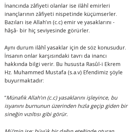
İnancında zâfiyeti olanlar ise ilâhî emirleri
inançlarının zâfiyeti nispetinde küçümserler.
Bazıları ise Allah’ın (c.c) emir ve yasaklarını -
hâşâ- bir hiç seviyesinde görürler.
Aynı durum ilâhî yasaklar için de söz konusudur.
İnsanın onlar karşısındaki tavrı da inancı
hakkında bilgi verir. Bu hususta Rasûl-i Ekrem
Hz. Muhammed Mustafa (s.a.v) Efendimiz şöyle
buyurmaktadır:
“
Münafık Allah’ın (c.c) yasaklarını işleyince, bu
isyanını burnunun üzerinden hızla geçip giden bir
sineğin vızıltısı gibi görür.
Mü’min ise; büyük bir dağın eteğinde oturan