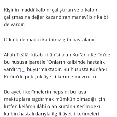
Kişinin maddî kalbini çalıştıran ve o kalbin
çalışmasına değer kazandıran manevî bir kalbi
de vardır.
O kalb de maddî kalbimiz gibi hastalanır.
Allah Teâlâ, kitab-ı ilâhîsi olan Kur’ân-ı Kerîm’de
bu hususa işaretle “Onların kalbinde hastalık
vardır.”
[1]
buyurmaktadır. Bu hususta Kur’ân-ı
Kerîm’de pek çok âyet-i kerîme mevcuttur.
Bu âyet-i kerîmelerin hepsini bu kısa
mektuplara sığdırmak mümkün olmadığı için
lütfen kelâm-ı ilâhî olan Kur’ân-ı Kerîm’deki
kalbin hastalıklarıyla ilgili âyet-i kerîmeleri