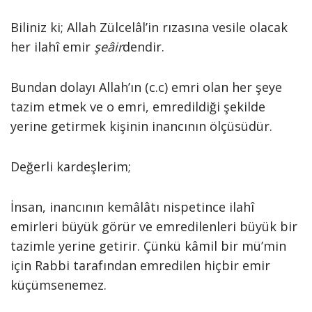
Biliniz ki; Allah Zülcelâl’in rızasına vesile olacak
her ilahî emir
şeâir
dendir.
Bundan dolayı Allah’ın (c.c) emri olan her şeye
tazim etmek ve o emri, emredildiği şekilde
yerine getirmek kişinin inancının ölçüsüdür.
Değerli kardeşlerim;
İnsan, inancının kemâlâtı nispetince ilahî
emirleri büyük görür ve emredilenleri büyük bir
tazimle yerine getirir. Çünkü kâmil bir mü’min
için Rabbi tarafından emredilen hiçbir emir
küçümsenemez.