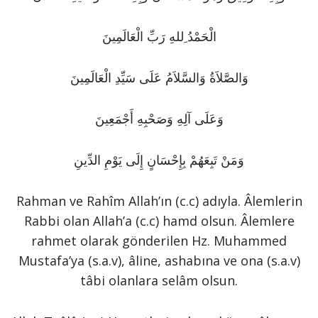
الْحَمْدُ ِللهِ رَبِّ الْعَالَمِينَ
وَالصَّلاَةُ وَالسَّلاَمُ عَلَى سَيِّدِ الْعَالَمِينَ
وَعَلَى آلِهِ وَصَحْبِهِ أَجْمَعِينَ
وَمَنْ تَبِعَهُمْ بِإِحْسَانٍ إِلَى يَوْمِ الدِّينِ
Rahman ve Rahîm Allah’ın (c.c) adıyla. Âlemlerin
Rabbi olan Allah’a (c.c) hamd olsun. Âlemlere
rahmet olarak gönderilen Hz. Muhammed
Mustafa’ya (s.a.v), âline, ashabına ve ona (s.a.v)
tâbi olanlara selâm olsun.