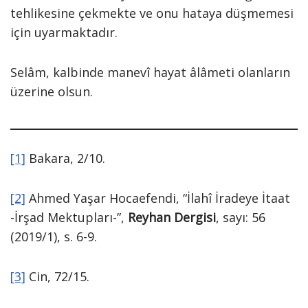
tehlikesine çekmekte ve onu hataya düşmemesi
için uyarmaktadır.
Selâm, kalbinde manevî hayat âlâmeti olanların
üzerine olsun.
[1]
Bakara, 2/10.
[2]
Ahmed Yaşar Hocaefendi, “İlahî İradeye İtaat
-İrşad Mektupları-”,
Reyhan Dergisi
, sayı: 56
(2019/1), s. 6-9.
[3]
Cin, 72/15.