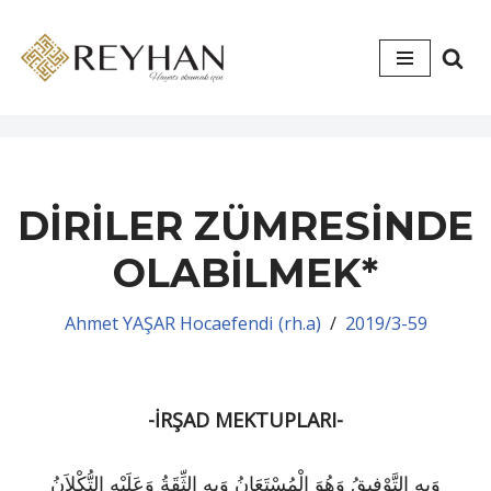
İçeriğe
geç
DİRİLER ZÜMRESİNDE
OLABİLMEK*
Ahmet YAŞAR Hocaefendi (rh.a)
2019/3-59
-İRŞAD MEKTUPLARI-
وَبِهِ التَّوْفِيقُ وَهُوَ الْمُسْتَعَانُ وَبِهِ الثِّقَةُ وَعَلَيْهِ التُّكْلاَنُ