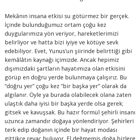
Mekânın insana etkisi su götürmez bir gerçek.
İçinde bulunduğumuz ortam çoğu kez
duygularımıza yön veriyor, hareketlerimizi
belirliyor ve hatta bizi iyiye ve kötüye sevk
edebiliyor. Evet, Yunus’un şiirinde belirttiği gibi
kemâlâtın kaynağı içimizde. Ancak hepimiz
dışımızdaki şartların hayatımıza olan etkisini
görüp en doğru yerde bulunmaya çalışırız. Bu
“doğru yer” çoğu kez “bir başka yer” olarak da
algılanır. Öyle ya burada olabilecek olana zaten
ulaştık daha iyisi bir başka yerde olsa gerek;
gitsek ve kavuşsak. Bu hazır formül şehirli insanı
uzunca zamandır doğaya yönlendiriyor. Şehirleri
terk edip doğanın içinde bir hayat modası
gittikçe revaç buluyor. El değmemiş doğa bizlere