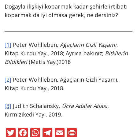
Doğayla ilişkiyi koparmak kadar şehirle irtibatı
koparmak da iyi olmasa gerek, ne dersiniz?
[1]
Peter Wohlleben,
Ağaçların Gizli Yaşamı
,
Kitap Kurdu Yay., 2018; Ayrıca bakınız;
Bitkilerin
Bildikleri
(Metis Yay.)2018
[2]
Peter Wohlleben, Ağaçların Gizli Yaşamı,
Kitap Kurdu Yay., 2018.
[3]
Judith Schalansky,
Ücra Adalar Atlası
,
Kırmızıkedi Yay., 2019.
T
F
W
T
E
Pr