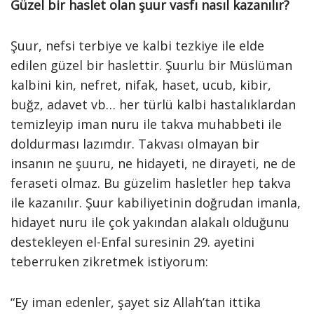
Güzel bir haslet olan şuur vasfı nasıl kazanılır?
Şuur, nefsi terbiye ve kalbi tezkiye ile elde
edilen güzel bir haslettir. Şuurlu bir Müslüman
kalbini kin, nefret, nifak, haset, ucub, kibir,
buğz, adavet vb… her türlü kalbi hastalıklardan
temizleyip iman nuru ile takva muhabbeti ile
doldurması lazımdır. Takvası olmayan bir
insanın ne şuuru, ne hidayeti, ne dirayeti, ne de
feraseti olmaz. Bu güzelim hasletler hep takva
ile kazanılır. Şuur kabiliyetinin doğrudan imanla,
hidayet nuru ile çok yakından alakalı olduğunu
destekleyen el-Enfal suresinin 29. ayetini
teberruken zikretmek istiyorum:
“Ey iman edenler, şayet siz Allah’tan ittika