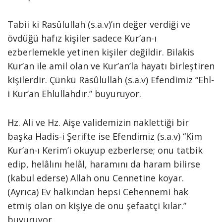
Tabii ki Rasûlullah (s.a.v)’ın değer verdiği ve
övdüğü hafız kişiler sadece Kur’an-ı
ezberlemekle yetinen kişiler değildir. Bilakis
Kur’an ile amil olan ve Kur’an’la hayatı birleştiren
kişilerdir. Çünkü Rasûlullah (s.a.v) Efendimiz “Ehl-
i Kur’an Ehlullahdır.” buyuruyor.
Hz. Ali ve Hz. Aişe validemizin naklettiği bir
başka Hadis-i Şerifte ise Efendimiz (s.a.v) “Kim
Kur’an-ı Kerim’i okuyup ezberlerse; onu tatbik
edip, helâlını helâl, haramını da haram bilirse
(kabul ederse) Allah onu Cennetine koyar.
(Ayrıca) Ev halkından hepsi Cehennemi hak
etmiş olan on kişiye de onu şefaatçi kılar.”
buyuruyor.