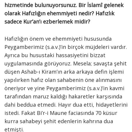
hizmetinde bulunuyorsunuz. Bir İslamî gelenek
olarak Hafızlığın ehemmiyeti nedir? Hafızlık
sadece Kur’an’ı ezberlemek midir?
Hafızlığın önem ve ehemmiyeti hususunda
Peygamberimiz (s.a.v.)’in birçok müjdeleri vardır.
Ayrıca bu husustaki hassasiyetini bizzat
uygulamasında görüyoruz. Mesela; savaşta şehit
düşen Ashab-ı Kiram’ın arka arkaya defin işlemi
yapılırken hafız olan sahabenin öne alınmasını
öneriyor ve yine Peygamberimiz (s.a.v.)’in kavmi
tarafından maruz kaldığı hakaretler karşısında
dahi beddua etmedi. Hayır dua etti, hidayetlerini
istedi. Fakat Bi’r-i Maune faciasında 70 küsur
kurra sahabeyi şehit edenlerin kahrına dua
etmişti.