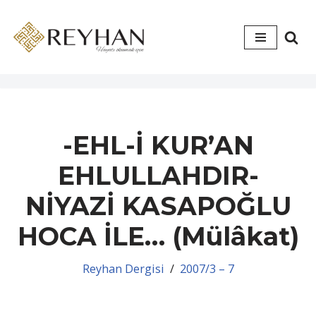
İçeriğe
geç
-EHL-İ KUR’AN
EHLULLAHDIR-
NİYAZİ KASAPOĞLU
HOCA İLE… (Mülâkat)
Reyhan Dergisi
2007/3 – 7