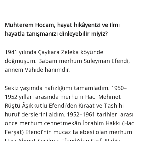
Muhterem Hocam, hayat hikâyenizi ve ilmi
hayatla tanışmanızı dinleyebilir miyiz?
1941 yılında Çaykara Zeleka köyünde
doğmuşum. Babam merhum Süleyman Efendi,
annem Vahide hanımdır.
Sekiz yaşımda hafızlığımı tamamladım. 1950–
1952 yılları arasında merhum Hacı Mehmet
Rüştü Âşıkkutlu Efendi’den Kıraat ve Tashihi
huruf derslerini aldım. 1952–1961 tarihleri arası
önce merhum cennetmekân İbrahim Hakkı (Hacı
Ferşat) Efendi’nin mucaz talebesi olan merhum
Hacı Ahmet Seçilmiş Efendi’den Sarf, Nahiv