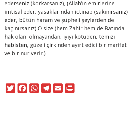
ederseniz (korkarsanız), (Allah’ın emirlerine
imtisal eder, yasaklarından ictinab (sakınırsanız)
eder, bütün haram ve şüpheli şeylerden de
kaçınırsanız) O size (hem Zahir hem de Batında
hak olanı olmayandan, iyiyi kötüden, temizi
habisten, güzeli çirkinden ayırt edici bir marifet
ve bir nur verir.)
T
F
W
T
E
Pr
w
ac
h
el
m
in
itt
e
at
e
ai
t
er
b
s
gr
l
o
A
a
Neve
|
WordPress