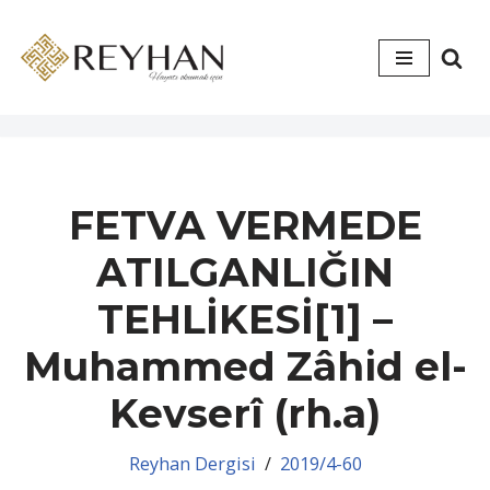
İçeriğe
geç
FETVA VERMEDE
ATILGANLIĞIN
TEHLİKESİ[1] –
Muhammed Zâhid el-
Kevserî (rh.a)
Reyhan Dergisi
2019/4-60