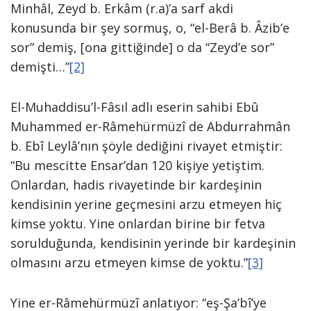
Minhâl, Zeyd b. Erkâm (r.a)’a sarf akdi
konusunda bir şey sormuş, o, “el-Berâ b. Âzib’e
sor” demiş, [ona gittiğinde] o da “Zeyd’e sor”
demişti…”
[2]
El-Muhaddisu’l-Fâsıl adlı eserin sahibi Ebû
Muhammed er-Râmehürmüzî de Abdurrahmân
b. Ebî Leylâ’nın şöyle dediğini rivayet etmiştir:
“Bu mescitte Ensar’dan 120 kişiye yetiştim.
Onlardan, hadis rivayetinde bir kardeşinin
kendisinin yerine geçmesini arzu etmeyen hiç
kimse yoktu. Yine onlardan birine bir fetva
sorulduğunda, kendisinin yerinde bir kardeşinin
olmasını arzu etmeyen kimse de yoktu.”
[3]
Yine er-Râmehürmüzî anlatıyor: “eş-Şa’bî’ye