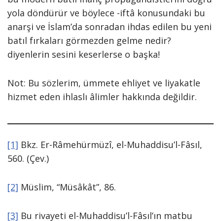
yola döndürür ve böylece -iftâ konusundaki bu
anarşi ve İslam’da sonradan ihdas edilen bu yeni
batıl fırkaları görmezden gelme nedir?
diyenlerin sesini keserlerse o başka!
Not: Bu sözlerim, ümmete ehliyet ve liyakatle
hizmet eden ihlaslı âlimler hakkında değildir.
[1]
Bkz. Er-Râmehürmüzî, el-Muhaddisu’l-Fâsıl,
560. (Çev.)
[2]
Müslim, “Müsâkât”, 86.
[3]
Bu rivayeti el-Muhaddisu’l-Fâsıl’ın matbu