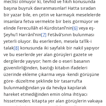
meclisi olmuyor ki, tevhid ve fıkıh konusunda
başına buyruk davranmasınlar! Hatta sıradan
bir yazar bile, en çetin ve karmaşık meselelerde
insanlara fetva vermekte bir beis görmüyor ve
elinde Ferecullâh el-Kürdistanî’nin
[6]
veya eş-
Şeyhu’l Harrânî’nin
[7]
Fetâvâ’sının bulunması
yeterli oluyor. Bu eserlerden, mesela ta’lîk-i
talak
[8]
konusunda iki sayfalık bir nakil yapıyor
ve bu eserlerde yer alan görüşleri gazete ve
dergilerde yayıyor; hem de o eseri basanın
güvenilirliğinden, bastığı kitabın ifadeleri
üzerinde ekleme çıkarma veya -kendi görüşüne
göre- düzeltme şeklinde bir tasarrufta
bulunmadığından ya da hevâya kapılarak
hareket etmediğinden emin olma ihtiyacı
hissetmeden; kitapta yer alan görüşlerin vakıaya