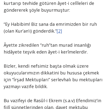
kurtarıp tevhide götüren âyet-i celîleleri de
göndererek şöyle buyurmuştur:
“Ey Habibim! Biz sana da emrimizden bir ruh
(olan Kur’an’ı) gönderdik.”
[2]
Âyette zikredilen “ruh”tan murad insanlığı
hidâyete teşvik eden âyet-i kerîmelerdir.
Bizler, kendi nefsimiz başta olmak üzere
okuyucularımızın dikkatini bu hususa çekmek
için “İrşad Mektupları” serlevhalı bu mektupları
yazmayı vazife bildik.
Bu vazifeyi de Rasûl-i Ekrem (s.a.v) Efendimiz’in
fiilî sünnetlerinden olan, davet mektubu