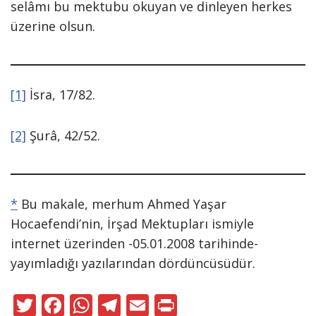
selâmı bu mektubu okuyan ve dinleyen herkes
üzerine olsun.
[1]
İsra, 17/82.
[2]
Şurâ, 42/52.
*
Bu makale, merhum Ahmed Yaşar
Hocaefendi’nin, İrşad Mektupları ismiyle
internet üzerinden -05.01.2008 tarihinde-
yayımladığı yazılarından dördüncüsüdür.
T
F
W
T
E
Pr