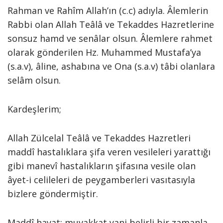
Rahman ve Rahîm Allah’ın (c.c) adıyla. Âlemlerin
Rabbi olan Allah Teâlâ ve Tekaddes Hazretlerine
sonsuz hamd ve senâlar olsun. Âlemlere rahmet
olarak gönderilen Hz. Muhammed Mustafa’ya
(s.a.v), âline, ashabına ve Ona (s.a.v) tâbi olanlara
selâm olsun.
Kardeşlerim;
Allah Zülcelal Teâlâ ve Tekaddes Hazretleri
maddî hastalıklara şifa veren vesileleri yarattığı
gibi manevî hastalıkların şifasına vesile olan
âyet-i celileleri de peygamberleri vasıtasıyla
bizlere göndermiştir.
Maddî hayat; muvakkat yani belirli bir zamanla