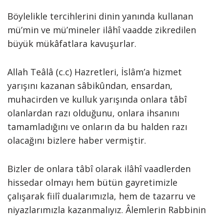
Böylelikle tercihlerini dinin yanında kullanan
mü’min ve mü’mineler ilâhî vaadde zikredilen
büyük mükâfatlara kavuşurlar.
Allah Teâlâ (c.c) Hazretleri, İslâm’a hizmet
yarışını kazanan sâbikûndan, ensardan,
muhacirden ve kulluk yarışında onlara tâbî
olanlardan razı olduğunu, onlara ihsanını
tamamladığını ve onların da bu halden razı
olacağını bizlere haber vermiştir.
Bizler de onlara tâbî olarak ilâhî vaadlerden
hissedar olmayı hem bütün gayretimizle
çalışarak fiilî dualarımızla, hem de tazarru ve
niyazlarımızla kazanmalıyız. Âlemlerin Rabbinin