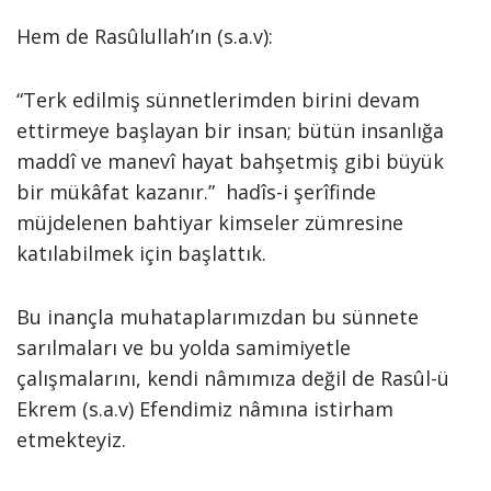
Hem de Rasûlullah’ın (s.a.v):
“Terk edilmiş sünnetlerimden birini devam
ettirmeye başlayan bir insan; bütün insanlığa
maddî ve manevî hayat bahşetmiş gibi büyük
bir mükâfat kazanır.” hadîs-i şerîfinde
müjdelenen bahtiyar kimseler zümresine
katılabilmek için başlattık.
Bu inançla muhataplarımızdan bu sünnete
sarılmaları ve bu yolda samimiyetle
çalışmalarını, kendi nâmımıza değil de Rasûl-ü
Ekrem (s.a.v) Efendimiz nâmına istirham
etmekteyiz.