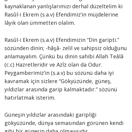
kaynaklanan yanlışlarımızı derhal düzeltelim ki
Rasûl-i Ekrem (s.a.v) Efendimiz’in müjdelerine
lâyık olan ümmetten olalım.
Rasûl-i Ekrem (s.a.v) Efendimizin “Din garipti.”
sözünden dinin; -hâşâ- zelil ve sahipsiz olduğunu
anlamayalım. Çünkü bu dinin sahibi Allah Teâlâ
(c.c) Hazretleridir ve Azîz olan da Odur.
Peygamberimiz’in (s.a.v) bu sözünü daha iyi
kavramak için sizlere “Gökyüzünde, güneş,
yıldızlar arasında garip kalmaktadır.” sözünü
hatırlatmak isterim.
Güneşin yıldızlar arasındaki garipliği
gökyüzünde, dünya semasından görünen kendi
gibi bir güneşin daha olmayışıdır.