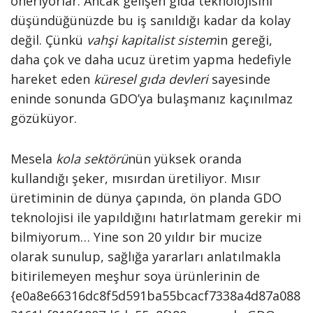
öneriyorlar. Ancak gelişen gıda teknolojisini
düşündüğünüzde bu iş sanıldığı kadar da kolay
değil. Çünkü
vahşi kapitalist sistem
in gereği,
daha çok ve daha ucuz üretim yapma hedefiyle
hareket eden
küresel gıda devleri
sayesinde
eninde sonunda GDO’ya bulaşmanız kaçınılmaz
gözüküyor.
Mesela
kola sektörü
nün yüksek oranda
kullandığı şeker, mısırdan üretiliyor. Mısır
üretiminin de dünya çapında, ön planda GDO
teknolojisi ile yapıldığını hatırlatmam gerekir mi
bilmiyorum… Yine son 20 yıldır bir mucize
olarak sunulup, sağlığa yararları anlatılmakla
bitirilemeyen meşhur soya ürünlerinin de
{e0a8e66316dc8f5d591ba55bcacf7338a4d87a088