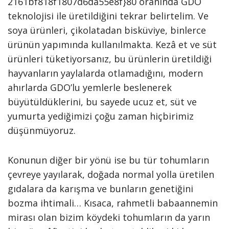
2161bf818f1807d6da55e8f}80 oranında GDO
teknolojisi ile üretildiğini tekrar belirtelim. Ve
soya ürünleri, çikolatadan bisküviye, binlerce
ürünün yapımında kullanılmakta. Kezâ et ve süt
ürünleri tüketiyorsanız, bu ürünlerin üretildiği
hayvanların yaylalarda otlamadığını, modern
ahırlarda GDO’lu yemlerle beslenerek
büyütüldüklerini, bu sayede ucuz et, süt ve
yumurta yediğimizi çoğu zaman hiçbirimiz
düşünmüyoruz.
Konunun diğer bir yönü ise bu tür tohumların
çevreye yayılarak, doğada normal yolla üretilen
gıdalara da karışma ve bunların genetiğini
bozma ihtimali… Kısaca, rahmetli babaannemin
mirası olan bizim köydeki tohumların da yarın