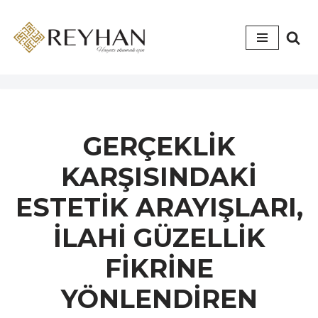
İçeriğe
geç
GERÇEKLİK
KARŞISINDAKİ
ESTETİK ARAYIŞLARI,
İLAHİ GÜZELLİK
FİKRİNE
YÖNLENDİREN