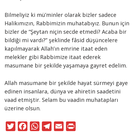
Bilmeliyiz ki mü’minler olarak bizler sadece
Halikımızın, Rabbimizin muhatabıyız. Bunun için
bizler de “Şeytan niçin secde etmedi? Acaba bir
bildiği mi vardı?” şeklinde fâsid düşüncelere
kapılmayarak Allah’ın emrine itaat eden
melekler gibi Rabbimize itaat ederek
masumane bir şekilde yaşamaya gayret edelim.
Allah masumane bir şekilde hayat sürmeyi gaye
edinen insanlara, dünya ve ahiretin saadetini
vaad etmiştir. Selam bu vaadin muhatapları
üzerine olsun.
T
F
W
T
E
Pr