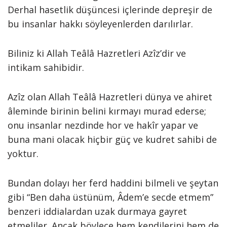
Derhal hasetlik düşüncesi içlerinde depreşir de
bu insanlar hakkı söyleyenlerden darılırlar.
Biliniz ki Allah Teâlâ Hazretleri Azîz’dir ve
intikam sahibidir.
Azîz olan Allah Teâlâ Hazretleri dünya ve ahiret
âleminde birinin belini kırmayı murad ederse;
onu insanlar nezdinde hor ve hakîr yapar ve
buna mani olacak hiçbir güç ve kudret sahibi de
yoktur.
Bundan dolayı her ferd haddini bilmeli ve şeytan
gibi “Ben daha üstünüm, Âdem’e secde etmem”
benzeri iddialardan uzak durmaya gayret
etmeliler. Ancak böylece hem kendilerini hem de