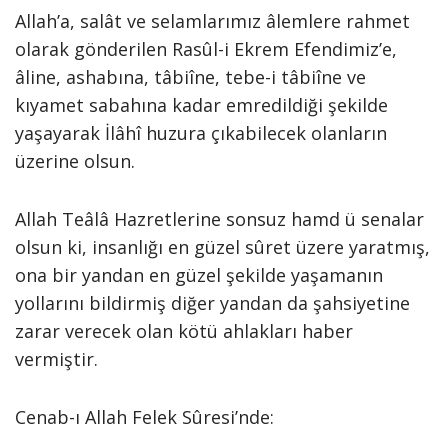
Allah’a, salât ve selamlarımız âlemlere rahmet
olarak gönderilen Rasûl-i Ekrem Efendimiz’e,
âline, ashabına, tâbiîne, tebe-i tâbiîne ve
kıyamet sabahına kadar emredildiği şekilde
yaşayarak İlâhî huzura çıkabilecek olanların
üzerine olsun.
Allah Teâlâ Hazretlerine sonsuz hamd ü senalar
olsun ki, insanlığı en güzel sûret üzere yaratmış,
ona bir yandan en güzel şekilde yaşamanın
yollarını bildirmiş diğer yandan da şahsiyetine
zarar verecek olan kötü ahlakları haber
vermiştir.
Cenab-ı Allah Felek Sûresi’nde: