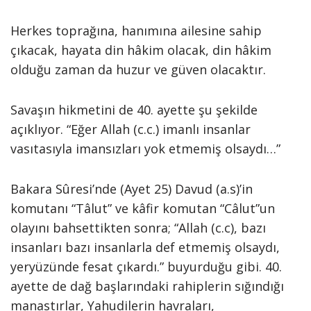
Herkes toprağına, hanımına ailesine sahip
çıkacak, hayata din hâ­kim olacak, din hâkim
olduğu zaman da huzur ve güven olacaktır.
Savaşın hikmetini de 40. ayette şu şekilde
açıklıyor. “Eğer Allah (c.c.) imanlı insanlar
vasıtasıyla imansızları yok etmemiş ol­saydı…”
Bakara Sûresi’nde (Ayet 25) Davud (a.s)’in
komutanı “Tâlut” ve kâfir komutan “Câlut”un
olayını bahsettikten sonra; “Allah (c.c), bazı
insanları bazı insanlarla def etmemiş olsaydı,
yeryüzünde fesat çıkardı.” buyurduğu gibi. 40.
ayette de dağ başlarındaki rahiplerin sığındığı
manastırlar, Yahudilerin havraları,