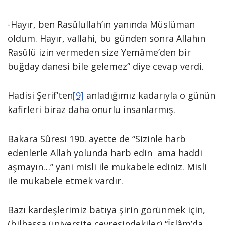
-Hayır, ben Rasûlullah’ın yanında Müslüman
oldum. Hayır, vallahi, bu günden sonra Allahın
Rasûlü izin vermeden size Yemâme’den bir
buğday danesi bile gelemez” diye cevap verdi.
Hadisi Şerif’ten
[9]
anladığımız kadarıyla o günün
kafirleri biraz daha onurlu insanlarmış.
Bakara Sûresi 190. ayette de “Sizinle harb
edenlerle Allah yolunda harb edin ama haddi
aşmayın…” yani misli ile mukabele ediniz. Misli
ile mukabele etmek vardır.
Bazı kardeşlerimiz batıya şirin görünmek için,
(bilhassa üniversite çevresindekiler) “İslâm’da