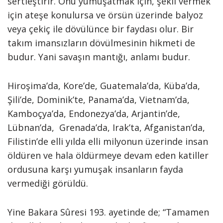
sertleştirir. Onu yumuşatmak için, şekil vermek
için ateşe konulursa ve örsün üzerinde balyoz
veya çekiç ile dövülünce bir faydası olur. Bir
takım imansızların dövülmesinin hikmeti de
budur. Yani savaşın mantığı, anlamı budur.
Hiroşima’da, Kore’de, Guatemala’da, Küba’da,
Şili’de, Dominik’te, Panama’da, Vietnam’da,
Kamboçya’da, Endonezya’da, Arjantin’de,
Lübnan’da, Grenada’da, Irak’ta, Afganistan’da,
Filistin’de elli yılda elli milyonun üzerinde insan
öldüren ve hala öldürmeye devam eden katiller
ordusuna karşı yumuşak insanların fayda
vermediği görüldü.
Yine Bakara Sûresi 193. ayetinde de; “Tamamen