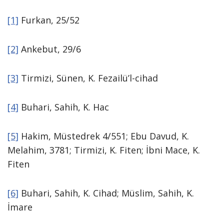
[1]
Furkan, 25/52
[2]
Ankebut, 29/6
[3]
Tirmizi, Sünen, K. Fezailü’l-cihad
[4]
Buhari, Sahih, K. Hac
[5]
Hakim, Müstedrek 4/551; Ebu Davud, K.
Melahim, 3781; Tirmizi, K. Fiten; İbni Mace, K.
Fiten
[6]
Buhari, Sahih, K. Cihad; Müslim, Sahih, K.
İmare