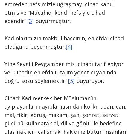
emreden nefsimizle uğraşmayı cihad kabul
etmiş ve “Mücahid, kendi nefsiyle cihad
edendir.”
[3]
buyurmuştur.
Kadınlarımızın makbul haccının, en efdal cihad
olduğunu buyurmuştur.
[4]
Yine Sevgili Peygamberimiz, cihadı tarif ediyor
ve “Cihadın en efdalı, zalim yönetici yanında
doğru sözü söylemektir.”
[5]
buyuruyor.
Cihad: Kadın-erkek her Müslüman’ın
ayıplayanların ayıplamasından korkmadan, can,
mal, fikir, görüş, makam, şan, şöhret, servet
gücünü kullanarak el, dil ve gönül ile hedefine
ulaşmak için çalışmak, hak dine bütün insanları