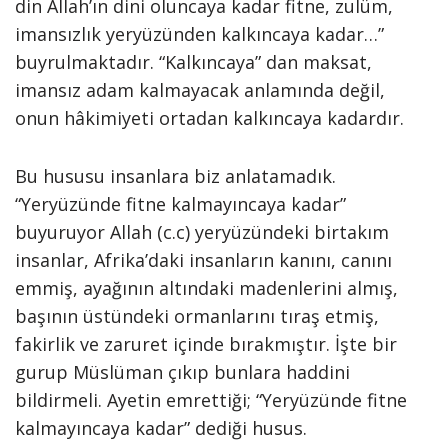
din Allah’ın dini oluncaya kadar fitne, zulüm,
imansızlık yeryüzünden kalkıncaya ka­dar…”
buyrulmaktadır. “Kalkıncaya” dan maksat,
imansız adam kalma­yacak anlamında değil,
onun hâkimiyeti ortadan kalkıncaya kadardır.
Bu hususu insanlara biz anlatamadık.
“Yeryüzünde fitne kalmayıncaya kadar”
buyuruyor Allah (c.c) yeryüzündeki birtakım
insanlar, Afrika’daki insanların kanını, canını
emmiş, ayağının altındaki maden­lerini almış,
başının üstündeki ormanlarını tıraş etmiş,
fakirlik ve zaru­ret içinde bırakmıştır. İşte bir
gurup Müslüman çıkıp bunlara haddini
bildirmeli. Ayetin emrettiği; “Yeryüzünde fitne
kalmayıncaya kadar” dediği husus.