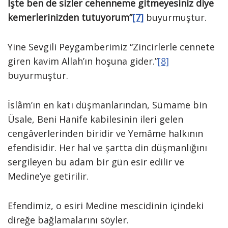
İşte ben de sizler cehenneme gitmeyesiniz diye
kemerlerinizden tutuyorum”
[7]
buyurmuştur.
Yine Sevgili Peygamberimiz “Zincirlerle cennete
giren kavim Allah’ın hoşuna gider.”
[8]
İslâm’ın en katı düşmanlarından, Sümame bin
Üsale, Beni Hanife kabilesinin ileri gelen
cengâverlerinden biridir ve Yemâme halkının
efendisidir. Her hal ve şartta din düşmanlığını
sergileyen bu adam bir gün esir edilir ve
Medine’ye getirilir.
Efendimiz, o esiri Medine mescidinin içindeki
direğe bağlamalarını söyler.