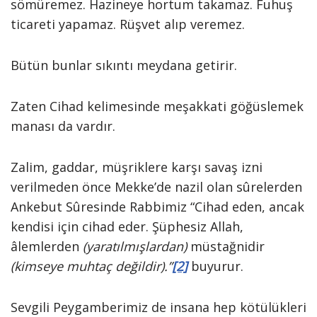
sömüremez. Hazineye hortum takamaz. Fuhuş
ticareti yapamaz. Rüşvet alıp veremez.
Bütün bunlar sıkıntı meydana getirir.
Zaten Cihad kelimesinde meşakkati göğüslemek
manası da vardır.
Zalim, gaddar, müşriklere karşı savaş izni
verilmeden önce Mekke’de nazil olan sûrelerden
Ankebut Sûresinde Rabbimiz “Cihad eden, ancak
kendisi için cihad eder. Şüphesiz Allah,
âlemlerden
(yaratılmışlardan)
müstağnidir
(kimseye muhtaç de­ğildir).”
[2]
buyurur.
Sevgili Peygamberimiz de insana hep kötülükleri