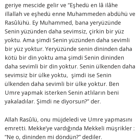
geriye mescide gelir ve “Eşhedü en lâ ilâhe
illallah ve eşhedü enne Muhammeden abdühü ve
Rasûlühü. Ey Muhammed, bana yeryüzünde
Senin yüzünden daha sevimsiz, çirkin bir yüz
yoktu. Ama şimdi Senin yüzünden daha sevimli
bir yüz yoktur. Yeryüzünde senin dininden daha
kötü bir din yoktu ama şimdi Senin dininden
daha sevimli bir din yoktur. Senin ülkenden daha
sevimsiz bir ülke yoktu, şimdi ise Senin
ülkenden daha sevimli bir ülke yoktur. Ben
Umre yapmak isterken Senin atlıların beni
yakaladılar. Şimdi ne diyorsun?” der.
Allah Rasûlü, onu müjdeledi ve Umre yapmasını
emretti. Mekke’ye vardığında Mekkeli müşrikler :
“Ne o, dininden mi döndün?” dediler.