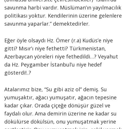
savunma harbi vardır. Müslüman’ın yayılmacılık
politikası yoktur. Kendilerinin üzerine gelen­lere
savunma yaparlar.” demektedirler.
Eğer öyle olsaydı Hz. Ömer (r.a) Kudüs’e niye
gitti? Mısır’ı niye fethetti? Türkmenistan,
Azerbaycan yöreleri niye fethedildi…? Veyahut
da Hz. Peygamber İstanbul’u niye hedef
gösterdi!..?
Atalarımız bize, “Su gibi aziz ol” demiş. Su
yumuşaktır, ağacı yu­muşatır, ağacın tepesine
kadar çıkar. Orada çiçeğe dönüşür güzel ve
faydalı olur. Ama demirin üzerine ne kadar su
dökülürse dökülsün, onu yumuşatmak yerine