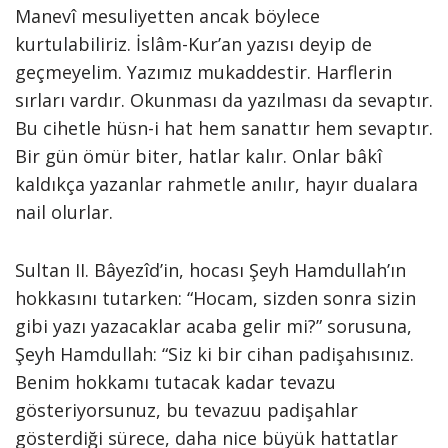
Manevî mesuliyetten ancak böylece
kurtulabiliriz. İslâm-Kur’an yazısı deyip de
geçmeyelim. Yazımız mukaddestir. Harflerin
sırları vardır. Okunması da yazılması da sevaptır.
Bu cihetle hüsn-i hat hem sanattır hem sevaptır.
Bir gün ömür biter, hatlar kalır. Onlar bâkî
kaldıkça yazanlar rahmetle anılır, hayır dualara
nail olurlar.
Sultan II. Bâyezîd’in, hocası Şeyh Hamdullah’ın
hokkasını tutarken: “Hocam, sizden sonra sizin
gibi yazı yazacaklar acaba gelir mi?” sorusuna,
Şeyh Hamdullah: “Siz ki bir cihan padişahısınız.
Benim hokkamı tutacak kadar tevazu
gösteriyorsunuz, bu tevazuu padişahlar
gösterdiği sürece, daha nice büyük hattatlar