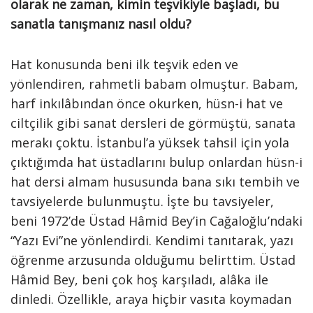
olarak ne zaman, kimin teşvikiyle başladı, bu
sanatla tanışmanız nasıl oldu?
Hat konusunda beni ilk teşvik eden ve
yönlendiren, rahmetli babam olmuştur. Babam,
harf inkılâbından önce okurken, hüsn-i hat ve
ciltçilik gibi sanat dersleri de görmüştü, sanata
merakı çoktu. İstanbul’a yüksek tahsil için yola
çıktığımda hat üstadlarını bulup onlardan hüsn-i
hat dersi almam hususunda bana sıkı tembih ve
tavsiyelerde bulunmuştu. İşte bu tavsiyeler,
beni 1972’de Üstad Hâmid Bey’in Cağaloğlu’ndaki
“Yazı Evi”ne yönlendirdi. Kendimi tanıtarak, yazı
öğrenme arzusunda olduğumu belirttim. Üstad
Hâmid Bey, beni çok hoş karşıladı, alâka ile
dinledi. Özellikle, araya hiçbir vasıta koymadan