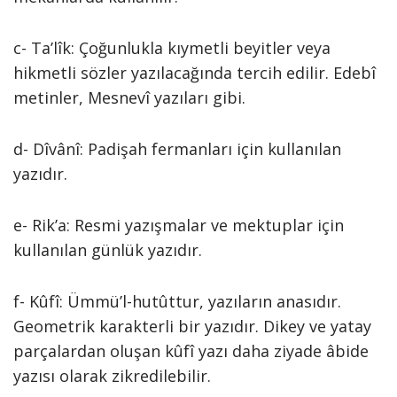
c- Ta’lîk: Çoğunlukla kıymetli beyitler veya
hikmetli sözler yazılacağında tercih edilir. Edebî
metinler, Mesnevî yazıları gibi.
d- Dîvânî: Padişah fermanları için kullanılan
yazıdır.
e- Rik’a: Resmi yazışmalar ve mektuplar için
kullanılan günlük yazıdır.
f- Kûfî: Ümmü’l-hutûttur, yazıların anasıdır.
Geometrik karakterli bir yazıdır. Dikey ve yatay
parçalardan oluşan kûfî yazı daha ziyade âbide
yazısı olarak zikredilebilir.