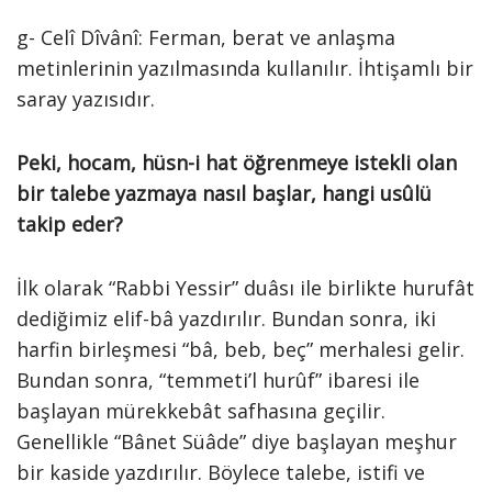
g- Celî Dîvânî: Ferman, berat ve anlaşma
metinlerinin yazılmasında kullanılır. İhtişamlı bir
saray yazısıdır.
Peki, hocam, hüsn-i hat öğrenmeye istekli olan
bir talebe yazmaya nasıl başlar, hangi usûlü
takip eder?
İlk olarak “Rabbi Yessir” duâsı ile birlikte hurufât
dediğimiz elif-bâ yazdırılır. Bundan sonra, iki
harfin birleşmesi “bâ, beb, beç” merhalesi gelir.
Bundan sonra, “temmeti’l hurûf” ibaresi ile
başlayan mürekkebât safhasına geçilir.
Genellikle “Bânet Süâde” diye başlayan meşhur
bir kaside yazdırılır. Böylece talebe, istifi ve