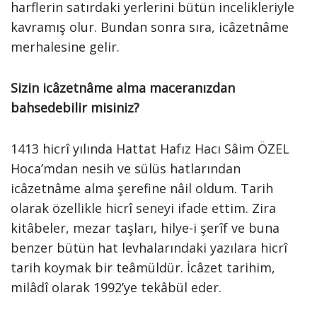
harflerin satırdaki yerlerini bütün incelikleriyle
kavramış olur. Bundan sonra sıra, icâzetnâme
merhalesine gelir.
Sizin icâzetnâme alma maceranızdan
bahsedebilir misiniz?
1413 hicrî yılında Hattat Hafız Hacı Sâim ÖZEL
Hoca’mdan nesih ve sülüs hatlarından
icâzetnâme alma şerefine nâil oldum. Tarih
olarak özellikle hicrî seneyi ifade ettim. Zira
kitâbeler, mezar taşları, hilye-i şerîf ve buna
benzer bütün hat levhalarındaki yazılara hicrî
tarih koymak bir teâmüldür. İcâzet tarihim,
milâdî olarak 1992’ye tekâbül eder.