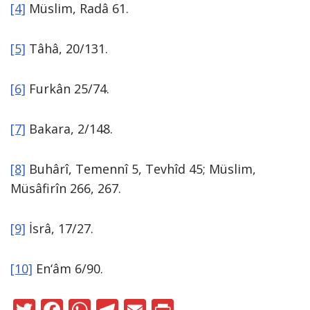
[4]
Müslim, Radâ 61.
[5]
Tâhâ, 20/131.
[6]
Furkân 25/74.
[7]
Bakara, 2/148.
[8]
Buhârî, Temennî 5, Tevhîd 45; Müslim,
Müsâfirîn 266, 267.
[9]
İsrâ, 17/27.
[10]
En‘âm 6/90.
T
F
W
T
E
Pr