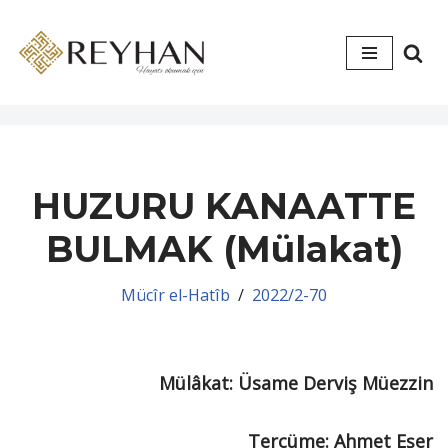
İçeriğe
geç
HUZURU KANAATTE
BULMAK (Mülakat)
Mücîr el-Hatîb
2022/2-70
Mülâkat: Üsame Derviş Müezzin
Tercüme: Ahmet Eşer