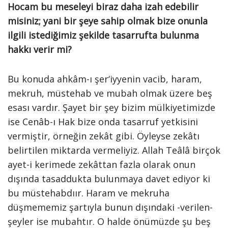
Hocam bu meseleyi biraz daha izah edebilir
misiniz;
yani bir şeye sahip olmak bize onunla
ilgili istediğimiz şekilde tasarrufta bulunma
hakkı verir mi?
Bu konuda ahkâm-ı şer‘iyyenin vacib, haram,
mekruh, müstehab ve mubah olmak üzere beş
esası vardır. Şayet bir şey bizim mülkiyetimizde
ise Cenâb-ı Hak bize onda tasarruf yetkisini
vermiştir, örneğin zekât gibi. Öyleyse zekâtı
belirtilen miktarda vermeliyiz. Allah Teâlâ birçok
ayet-i kerimede zekâttan fazla olarak onun
dışında tasaddukta bulunmaya davet ediyor ki
bu müstehabdıır. Haram ve mekruha
düşmememiz şartıyla bunun dışındaki -verilen-
şeyler ise mubahtır. O halde önümüzde şu beş