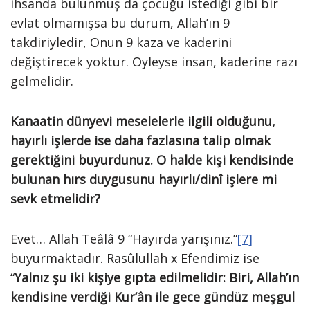
ihsanda bulunmuş da çocuğu istediği gibi bir
evlat olmamışsa bu durum, Allah’ın 9
takdiriyledir, Onun 9 kaza ve kaderini
değiştirecek yoktur. Öyleyse insan, kaderine razı
gelmelidir.
Kanaatin dünyevi meselelerle ilgili olduğunu,
hayırlı işlerde ise daha fazlasına talip olmak
gerektiğini buyurdunuz. O halde kişi kendisinde
bulunan hırs duygusunu hayırlı/dinî işlere mi
sevk etmelidir?
Evet… Allah Teâlâ 9 “Hayırda yarışınız.”
[7]
buyurmaktadır. Rasûlullah x Efendimiz ise
“
Yalnız şu iki kişiye gıpta edilmelidir:
Biri, Allah’ın
kendisine verdiği Kur’ân ile gece gündüz meşgul