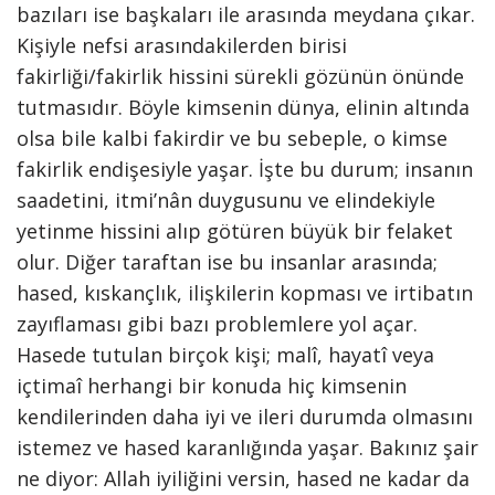
bazıları ise başkaları ile arasında meydana çıkar.
Kişiyle nefsi arasındakilerden birisi
fakirliği/fakirlik hissini sürekli gözünün önünde
tutmasıdır. Böyle kimsenin dünya, elinin altında
olsa bile kalbi fakirdir ve bu sebeple, o kimse
fakirlik endişesiyle yaşar. İşte bu durum; insanın
saadetini, itmi’nân duygusunu ve elindekiyle
yetinme hissini alıp götüren büyük bir felaket
olur. Diğer taraftan ise bu insanlar arasında;
hased, kıskançlık, ilişkilerin kopması ve irtibatın
zayıflaması gibi bazı problemlere yol açar.
Hasede tutulan birçok kişi; malî, hayatî veya
içtimaî herhangi bir konuda hiç kimsenin
kendilerinden daha iyi ve ileri durumda olmasını
istemez ve hased karanlığında yaşar. Bakınız şair
ne diyor: Allah iyiliğini versin, hased ne kadar da