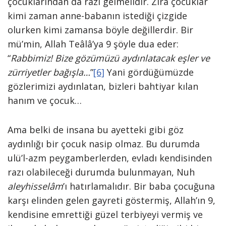
çocuklarından da razı gelmelidir. Zira çocuklar
kimi zaman anne-babanın istediği çizgide
olurken kimi zamansa böyle değillerdir. Bir
mü’min, Allah Teâlâ’ya 9 şöyle dua eder:
“
Rabbimiz! Bize gözümüzü aydınlatacak eşler ve
zürriyetler bağışla…
”
[6]
Yani gördüğümüzde
gözlerimizi aydınlatan, bizleri bahtiyar kılan
hanım ve çocuk…
Ama belki de insana bu ayetteki gibi göz
aydınlığı bir çocuk nasip olmaz. Bu durumda
ulü’l-azm peygamberlerden, evladı kendisinden
razı olabileceği durumda bulunmayan, Nuh
aleyhisselâm
’ı hatırlamalıdır. Bir baba çocuğuna
karşı elinden gelen gayreti göstermiş, Allah’ın 9,
kendisine emrettiği güzel terbiyeyi vermiş ve