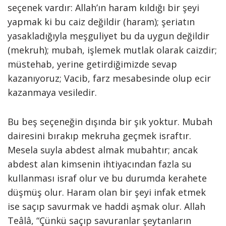
seçenek vardır: Allah’ın haram kıldığı bir şeyi
yapmak ki bu caiz değildir (haram); şeriatın
yasakladığıyla meşguliyet bu da uygun değildir
(mekruh); mubah, işlemek mutlak olarak caizdir;
müstehab, yerine getirdiğimizde sevap
kazanıyoruz; Vacib, farz mesabesinde olup ecir
kazanmaya vesiledir.
Bu beş seçeneğin dışında bir şık yoktur. Mubah
dairesini bırakıp mekruha geçmek israftır.
Mesela suyla abdest almak mubahtır; ancak
abdest alan kimsenin ihtiyacından fazla su
kullanması israf olur ve bu durumda kerahete
düşmüş olur. Haram olan bir şeyi infak etmek
ise saçıp savurmak ve haddi aşmak olur. Allah
Teâlâ, “Çünkü saçıp savuranlar şeytanların