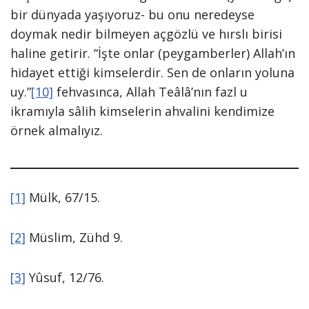
bir dünyada yaşıyoruz- bu onu neredeyse
doymak nedir bilmeyen açgözlü ve hırslı birisi
haline getirir. “İşte onlar (peygamberler) Allah’ın
hidayet ettiği kimselerdir. Sen de onların yoluna
uy.”
[10]
fehvasınca, Allah Teâlâ’nın fazl u
ikramıyla sâlih kimselerin ahvalini kendimize
örnek almalıyız.
[1]
Mülk, 67/15.
[2]
Müslim, Zühd 9.
[3]
Yûsuf, 12/76.