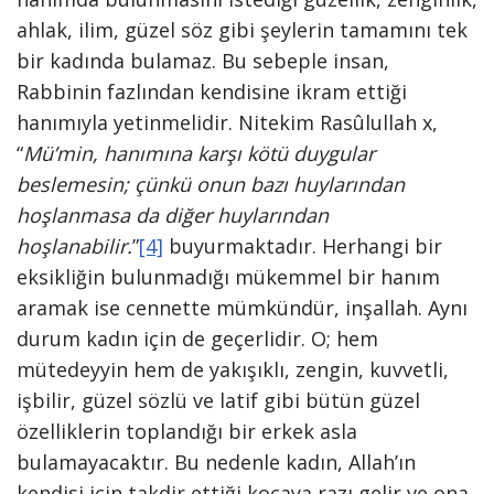
ahlak, ilim, güzel söz gibi şeylerin tamamını tek
bir kadında bulamaz. Bu sebeple insan,
Rabbinin fazlından kendisine ikram ettiği
hanımıyla yetinmelidir. Nitekim Rasûlullah x,
“
Mü’min, hanımına karşı kötü duygular
beslemesin; çünkü onun bazı huylarından
hoşlanmasa da diğer huylarından
hoşlanabilir.
”
[4]
buyurmaktadır. Herhangi bir
eksikliğin bulunmadığı mükemmel bir hanım
aramak ise cennette mümkündür, inşallah. Aynı
durum kadın için de geçerlidir. O; hem
mütedeyyin hem de yakışıklı, zengin, kuvvetli,
işbilir, güzel sözlü ve latif gibi bütün güzel
özelliklerin toplandığı bir erkek asla
bulamayacaktır. Bu nedenle kadın, Allah’ın
kendisi için takdir ettiği kocaya razı gelir ve ona