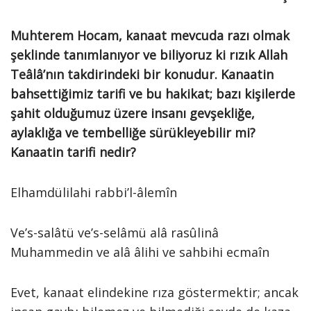
Muhterem Hocam, kanaat mevcuda razı olmak
şeklinde tanımlanıyor ve biliyoruz ki rızık Allah
Teâlâ’nın takdirindeki bir konudur. Kanaatin
bahsettiğimiz tarifi ve bu hakikat; bazı kişilerde
şahit olduğumuz üzere insanı gevşekliğe,
aylaklığa ve tembelliğe sürükleyebilir mi?
Kanaatin tarifi nedir?
Elhamdülilahi rabbi’l-âlemîn
Ve’s-salâtü ve’s-selâmü alâ rasûlinâ
Muhammedin ve alâ âlihi ve sahbihi ecmaîn
Evet, kanaat elindekine rıza göstermektir; ancak