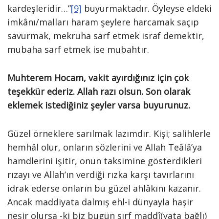
kardeşleridir…”
[9]
buyurmaktadır. Öyleyse eldeki
imkânı/malları haram şeylere harcamak saçıp
savurmak, mekruha sarf etmek israf demektir,
mubaha sarf etmek ise mubahtır.
Muhterem Hocam, vakit ayırdığınız için çok
teşekkür ederiz. Allah razı olsun. Son olarak
eklemek istediğiniz şeyler varsa buyurunuz.
Güzel örneklere sarılmak lazımdır. Kişi; salihlerle
hemhâl olur, onların sözlerini ve Allah Teâlâ’ya
hamdlerini işitir, onun taksimine gösterdikleri
rızayı ve Allah’ın verdiği rızka karşı tavırlarını
idrak ederse onların bu güzel ahlâkını kazanır.
Ancak maddiyata dalmış ehl-i dünyayla haşir
neşir olursa -ki biz bugün sırf maddî(yata bağlı)