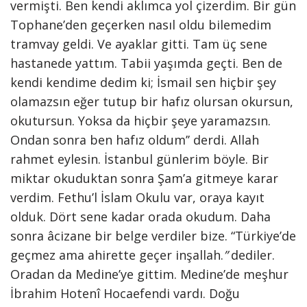
vermişti. Ben kendi aklımca yol çizerdim. Bir gün
Tophane’den geçerken nasıl oldu bilemedim
tramvay geldi. Ve ayaklar gitti. Tam üç sene
hastanede yattım. Tabii yaşımda geçti. Ben de
kendi kendime dedim ki; İsmail sen hiçbir şey
olamazsın eğer tutup bir hafız olursan okursun,
okutursun. Yoksa da hiçbir şeye yaramazsın.
Ondan sonra ben hafız oldum’’ derdi. Allah
rahmet eylesin. İstanbul günlerim böyle. Bir
miktar okuduktan sonra Şam’a gitmeye karar
verdim. Fethu’l İslam Okulu var, oraya kayıt
olduk. Dört sene kadar orada okudum. Daha
sonra âcizane bir belge verdiler bize. “Türkiye’de
geçmez ama ahirette geçer inşallah.
”
dediler.
Oradan da Medine’ye gittim. Medine’de meşhur
İbrahim Hotenî Hocaefendi vardı. Doğu