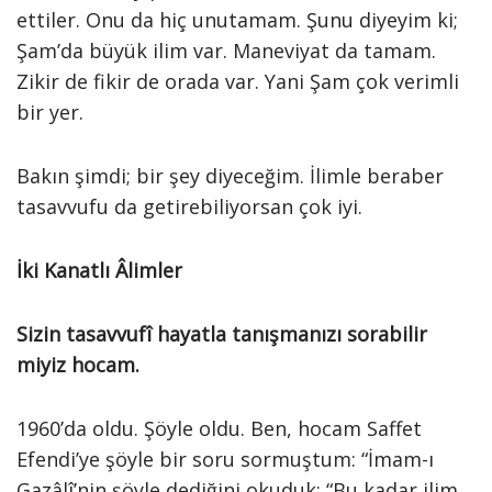
ettiler. Onu da hiç unutamam. Şunu diyeyim ki;
Şam’da büyük ilim var. Maneviyat da tamam.
Zikir de fikir de orada var. Yani Şam çok verimli
bir yer.
Bakın şimdi; bir şey diyeceğim. İlimle beraber
tasavvufu da getirebiliyorsan çok iyi.
İki Kanatlı Âlimler
Sizin tasavvufî hayatla tanışmanızı sorabilir
miyiz hocam.
1960’da oldu. Şöyle oldu. Ben, hocam Saffet
Efendi’ye şöyle bir soru sormuştum: “İmam-ı
Gazâlî’nin şöyle dediğini okuduk: “Bu kadar ilim