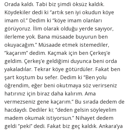
Orada kaldı. Tabi biz şimdi öksüz kaldık.
Köydekiler dedi ki ‘’artık sen iyi okudun köye
imam ol.’’ Dedim ki “köye imam olanları
görüyoruz. İlim olarak olduğu yerde sayıyor,
ilerleme yok. Bana müsaade buyurun ben
okuyacağım.” Müsaade etmek istemediler,
‘’kaçarım’’ dedim. Kaçmak için ben Çerkeş’e
geldim. Çerkeş’e geldiğimi duyunca beni orda
yakaladılar. Tekrar köye götürdüler. Fakat ben
şart koştum bu sefer. Dedim ki ‘’Ben yolu
öğrendim, eğer beni okutmaya söz verirseniz
hatırınız için biraz daha kalırım. Ama
vermezseniz gene kaçarım.’’ Bu sırada dedem de
hacdaydı. Dediler ki; ‘’deden gelsin söyleyelim
madem okumak istiyorsun.’’ Nihayet dedem
geldi ‘’peki’’ dedi. Fakat biz geç kaldık. Ankara’ya