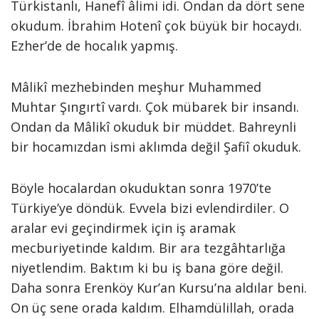
Türkistanlı, Hanefî âlimi idi. Ondan da dört sene
okudum. İbrahim Hotenî çok büyük bir hocaydı.
Ezher’de de hocalık yapmış.
Mâlikî mezhebinden meşhur Muhammed
Muhtar Şıngırtî vardı. Çok mübarek bir insandı.
Ondan da Mâlikî okuduk bir müddet. Bahreynli
bir hocamızdan ismi aklımda değil Şafiî okuduk.
Böyle hocalardan okuduktan sonra 1970’te
Türkiye’ye döndük. Evvela bizi evlendirdiler. O
aralar evi geçindirmek için iş aramak
mecburiyetinde kaldım. Bir ara tezgâhtarlığa
niyetlendim. Baktım ki bu iş bana göre değil.
Daha sonra Erenköy Kur’an Kursu’na aldılar beni.
On üç sene orada kaldım. Elhamdülillah, orada