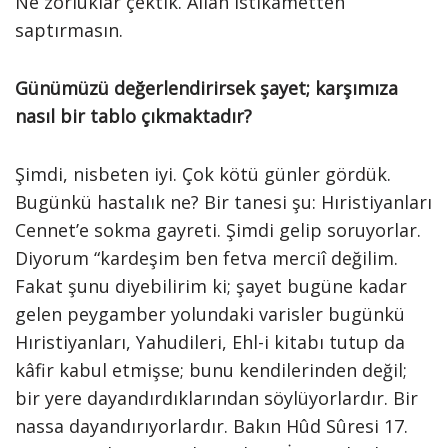
Ne zorluklar çektik. Allah istikametten
saptırmasın.
Günümüzü değerlendirirsek şayet; karşımıza
nasıl bir tablo çıkmaktadır?
Şimdi, nisbeten iyi. Çok kötü günler gördük.
Bugünkü hastalık ne? Bir tanesi şu: Hıristiyanları
Cennet’e sokma gayreti. Şimdi gelip soruyorlar.
Diyorum “kardeşim ben fetva merciî değilim.
Fakat şunu diyebilirim ki; şayet bugüne kadar
gelen peygamber yolundaki varisler bugünkü
Hıristiyanları, Yahudileri, Ehl-i kitabı tutup da
kâfir kabul etmişse; bunu kendilerinden değil;
bir yere dayandırdıklarından söylüyorlardır. Bir
nassa dayandırıyorlardır. Bakın Hûd Sûresi 17.