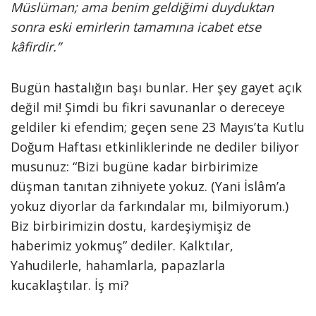
Müslüman; ama benim geldiğimi duyduktan
sonra eski emirlerin tamamına icabet etse
kâfirdir.”
Bugün hastalığın başı bunlar. Her şey gayet açık
değil mi! Şimdi bu fikri savunanlar o dereceye
geldiler ki efendim; geçen sene 23 Mayıs’ta Kutlu
Doğum Haftası etkinliklerinde ne dediler biliyor
musunuz: “Bizi bugüne kadar birbirimize
düşman tanıtan zihniyete yokuz. (Yani İslâm’a
yokuz diyorlar da farkındalar mı, bilmiyorum.)
Biz birbirimizin dostu, kardeşiymişiz de
haberimiz yokmuş” dediler. Kalktılar,
Yahudilerle, hahamlarla, papazlarla
kucaklaştılar. İş mi?