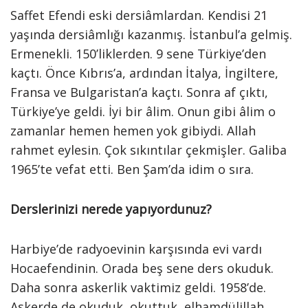
Saffet Efendi eski dersiâmlardan. Kendisi 21
yaşında dersiâmlığı kazanmış. İstanbul’a gelmiş.
Ermenekli. 150’liklerden. 9 sene Türkiye’den
kaçtı. Önce Kıbrıs’a, ardından İtalya, İngiltere,
Fransa ve Bulgaristan’a kaçtı. Sonra af çıktı,
Türkiye’ye geldi. İyi bir âlim. Onun gibi âlim o
zamanlar hemen hemen yok gibiydi. Allah
rahmet eylesin. Çok sıkıntılar çekmişler. Galiba
1965’te vefat etti. Ben Şam’da idim o sıra.
Derslerinizi nerede yapıyordunuz?
Harbiye’de radyoevinin karşısında evi vardı
Hocaefendinin. Orada beş sene ders okuduk.
Daha sonra askerlik vaktimiz geldi. 1958’de.
Askerde de okuduk, okuttuk, elhamdülillah.