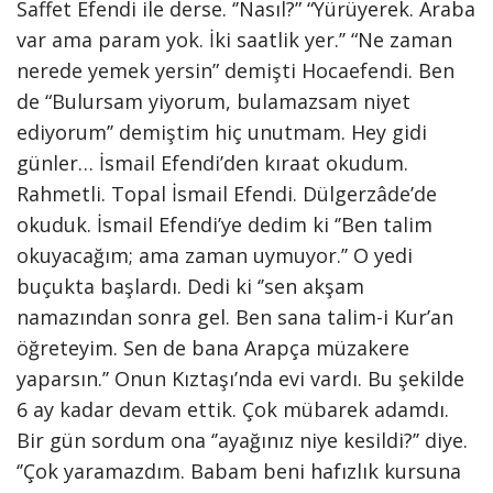
Saffet Efendi ile derse. ‘’Nasıl?” “Yürüyerek. Araba
var ama param yok. İki saatlik yer.’’ “Ne zaman
nerede yemek yersin” demişti Hocaefendi. Ben
de “Bulursam yiyorum, bulamazsam niyet
ediyorum’’ demiştim hiç unutmam. Hey gidi
günler… İsmail Efendi’den kıraat okudum.
Rahmetli. Topal İsmail Efendi. Dülgerzâde’de
okuduk. İsmail Efendi’ye dedim ki ‘’Ben talim
okuyacağım; ama zaman uymuyor.’’ O yedi
buçukta başlardı. Dedi ki ‘’sen akşam
namazından sonra gel. Ben sana talim-i Kur’an
öğreteyim. Sen de bana Arapça müzakere
yaparsın.’’ Onun Kıztaşı’nda evi vardı. Bu şekilde
6 ay kadar devam ettik. Çok mübarek adamdı.
Bir gün sordum ona ‘’ayağınız niye kesildi?’’ diye.
‘’Çok yaramazdım. Babam beni hafızlık kursuna