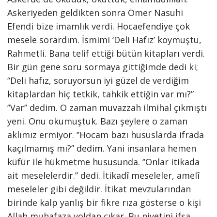
Askeriyeden geldikten sonra Ömer Nasuhi
Efendi bize imamlık verdi. Hocaefendiye çok
mesele sorardım. İsmimi ‘Deli Hafız’ koymuştu,
Rahmetli. Bana telif ettiği bütün kitapları verdi.
Bir gün gene soru sormaya gittiğimde dedi ki;
“Deli hafız, soruyorsun iyi güzel de verdiğim
kitaplardan hiç tetkik, tahkik ettiğin var mı?”
‘’Var’’ dedim. O zaman muvazzah ilmihal çıkmıştı
yeni. Onu okumuştuk. Bazı şeylere o zaman
aklımız ermiyor. ‘’Hocam bazı hususlarda ifrada
kaçılmamış mı?’’ dedim. Yani insanlara hemen
küfür ile hükmetme hususunda. ‘’Onlar itikada
ait meselelerdir.’’ dedi. İtikadî meseleler, amelî
meseleler gibi değildir. İtikat mevzularından
birinde kalp yanlış bir fikre rıza gösterse o kişi
Allah muhafaza yoldan çıkar. Bu niyetini ifşa