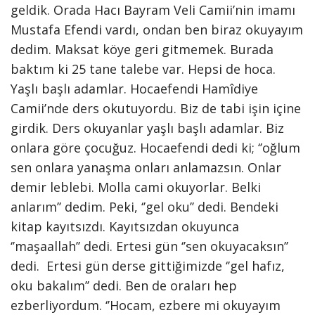
geldik. Orada Hacı Bayram Veli Camii’nin imamı
Mustafa Efendi vardı, ondan ben biraz okuyayım
dedim. Maksat köye geri gitmemek. Burada
baktım ki 25 tane talebe var. Hepsi de hoca.
Yaşlı başlı adamlar. Hocaefendi Hamîdiye
Camii’nde ders okutuyordu. Biz de tabi işin içine
girdik. Ders okuyanlar yaşlı başlı adamlar. Biz
onlara göre çocuğuz. Hocaefendi dedi ki; ‘’oğlum
sen onlara yanaşma onları anlamazsın. Onlar
demir leblebi. Molla cami okuyorlar. Belki
anlarım’’ dedim. Peki, ‘’gel oku’’ dedi. Bendeki
kitap kayıtsızdı. Kayıtsızdan okuyunca
‘’maşaallah’’ dedi. Ertesi gün ‘’sen okuyacaksın’’
dedi. Ertesi gün derse gittiğimizde ‘’gel hafız,
oku bakalım’’ dedi. Ben de oraları hep
ezberliyordum. ‘’Hocam, ezbere mi okuyayım