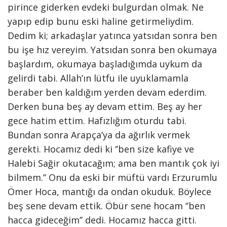
pirince giderken evdeki bulgurdan olmak. Ne
yapıp edip bunu eski haline getirmeliydim.
Dedim ki; arkadaşlar yatınca yatsıdan sonra ben
bu işe hız vereyim. Yatsıdan sonra ben okumaya
başlardım, okumaya başladığımda uykum da
gelirdi tabi. Allah’ın lütfu ile uyuklamamla
beraber ben kaldığım yerden devam ederdim.
Derken buna beş ay devam ettim. Beş ay her
gece hatim ettim. Hafızlığım oturdu tabi.
Bundan sonra Arapça’ya da ağırlık vermek
gerekti. Hocamız dedi ki ‘’ben size kafiye ve
Halebi Sağir okutacağım; ama ben mantık çok iyi
bilmem.’’ Onu da eski bir müftü vardı Erzurumlu
Ömer Hoca, mantığı da ondan okuduk. Böylece
beş sene devam ettik. Öbür sene hocam ‘’ben
hacca gideceğim’’ dedi. Hocamız hacca gitti.