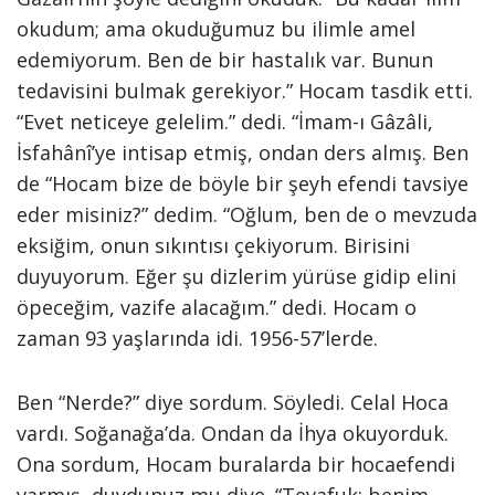
okudum; ama okuduğumuz bu ilimle amel
edemiyorum. Ben de bir hastalık var. Bunun
tedavisini bulmak gerekiyor.” Hocam tasdik etti.
“Evet neticeye gelelim.” dedi. “İmam-ı Gâzâli,
İsfahânî’ye intisap etmiş, ondan ders almış. Ben
de “Hocam bize de böyle bir şeyh efendi tavsiye
eder misiniz?” dedim. “Oğlum, ben de o mevzuda
eksiğim, onun sıkıntısı çekiyorum. Birisini
duyuyorum. Eğer şu dizlerim yürüse gidip elini
öpeceğim, vazife alacağım.” dedi. Hocam o
zaman 93 yaşlarında idi. 1956-57’lerde.
Ben “Nerde?” diye sordum. Söyledi. Celal Hoca
vardı. Soğanağa’da. Ondan da İhya okuyorduk.
Ona sordum, Hocam buralarda bir hocaefendi