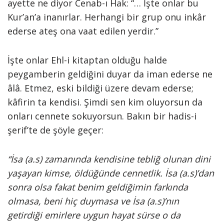
ayette ne diyor Cenab-ı Hak: “… İşte onlar bu
Kur’an’a inanırlar. Herhangi bir grup onu inkâr
ederse ateş ona vaat edilen yerdir.”
İşte onlar Ehl-i kitaptan olduğu halde
peygamberin geldiğini duyar da iman ederse ne
âlâ. Etmez, eski bildiği üzere devam ederse;
kâfirin ta kendisi. Şimdi sen kim oluyorsun da
onları cennete sokuyorsun. Bakın bir hadis-i
şerif’te de şöyle geçer:
“İsa (a.s) zamanında kendisine tebliğ olunan dini
yaşayan kimse, öldüğünde cennetlik. İsa (a.s)’dan
sonra olsa fakat benim geldiğimin farkında
olmasa, beni hiç duymasa ve İsa (a.s)’nın
getirdiği emirlere uygun hayat sürse o da