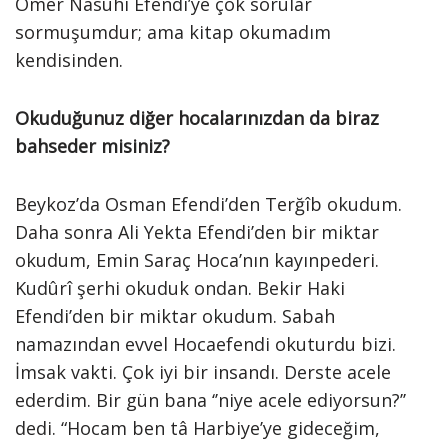
Ömer Nasuhi Efendi’ye çok sorular
sormuşumdur; ama kitap okumadım
kendisinden.
Okuduğunuz diğer hocalarınızdan da biraz
bahseder misiniz?
Beykoz’da Osman Efendi’den Terğîb okudum.
Daha sonra Ali Yekta Efendi’den bir miktar
okudum, Emin Saraç Hoca’nın kayınpederi.
Kudûrî şerhi okuduk ondan. Bekir Haki
Efendi’den bir miktar okudum. Sabah
namazından evvel Hocaefendi okuturdu bizi.
İmsak vakti. Çok iyi bir insandı. Derste acele
ederdim. Bir gün bana ‘’niye acele ediyorsun?’’
dedi. “Hocam ben tâ Harbiye’ye gideceğim,