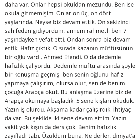
daha var. Onlar hepsi okuldan mezundu. Ben ise
okula gitmemişim. Onlar on üç, on dört
yaşlarında. Neyse biz devam ettik. On sekizinci
sahifeden gidiyordum, annem rahmetli ben 7
yaşındayken vefat etti. Ondan sonra biz devam
ettik. Hafız çıktık. O sırada kazanın müftüsünün
bir oğlu vardı, Ahmed Efendi. O da dedemle
hafızlık çalıyordu. Dedemle müftü arasında şöyle
bir konuşma geçmiş, ben senin oğlunu hafız
yapmaya çalışırım, olursa olur, sen de benim
çocuğa Arapça okut. Bu anlaşma üzerine biz de
Arapça okumaya başladık. 5 sene kışları okuduk.
Yazın iş olurdu. Akşama kadar çalışırdık. İhtiyaç
da var. Bu şekilde iki sene devam ettim. Yazın
vakit yok kışın da ders çok. Benim hafızlık
zayıfladı tabi. Üzüldüm buna. Ne derler; dimyat’a