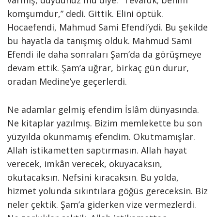
varmış, duydunuz mu diye. “Tevafuk; benim
komşumdur,” dedi. Gittik. Elini öptük.
Hocaefendi, Mahmud Sami Efendi’ydi. Bu şekilde
bu hayatla da tanışmış olduk. Mahmud Sami
Efendi ile daha sonraları Şam’da da görüşmeye
devam ettik. Şam’a uğrar, birkaç gün durur,
oradan Medine’ye geçerlerdi.
Ne adamlar gelmiş efendim İslâm dünyasında.
Ne kitaplar yazılmış. Bizim memlekette bu son
yüzyılda okunmamış efendim. Okutmamışlar.
Allah istikametten saptırmasın. Allah hayat
verecek, imkân verecek, okuyacaksın,
okutacaksın. Nefsini kıracaksın. Bu yolda,
hizmet yolunda sıkıntılara göğüs gereceksin. Biz
neler çektik. Şam’a giderken vize vermezlerdi.