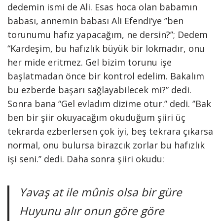
dedemin ismi de Ali. Esas hoca olan babamın
babası, annemin babası Ali Efendi’ye ‘’ben
torunumu hafız yapacağım, ne dersin?’’; Dedem
“Kardeşim, bu hafızlık büyük bir lokmadır, onu
her mide eritmez. Gel bizim torunu işe
başlatmadan önce bir kontrol edelim. Bakalım
bu ezberde başarı sağlayabilecek mi?” dedi.
Sonra bana “Gel evladım dizime otur.” dedi. ‘’Bak
ben bir şiir okuyacağım okuduğum şiiri üç
tekrarda ezberlersen çok iyi, beş tekrara çıkarsa
normal, onu bulursa birazcık zorlar bu hafızlık
işi seni.’’ dedi. Daha sonra şiiri okudu:
Yavaş at ile mûnis olsa bir güre
Huyunu alır onun göre göre