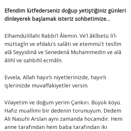
Efendim lütfederseniz doğup yetiştiğiniz günleri
dinleyerek başlamak isteriz sohbetimize…
Elhamdülillahi Rabbi’l Âlemin. Ve’l âkîbetü li’l-
müttagîn ve efdalü’s salâti ve etemmü’t teslîm
alâ Seyyidinâ ve Senedenâ Muhammedin ve alâ
âlihî ve sahbihî ecmâîn.
Evvela, Allah hayırlı niyetlerinizde, hayırlı
işlerinizde muvaffakiyetler versin.
Vilayetim ve doğum yerim Çankırı. Büyük köyü.
Hafız muallimi bir dedenin torunuyum. Dedem
Ali Nasuhi Arslan aynı zamanda hocamdır. Hem
anne tarafından hem baba tarafından iki