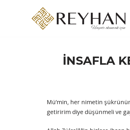
İçeriğe
geç
İNSAFLA K
Mü’min, her nimetin şükrünün 
getiririm diye düşünmeli ve ga