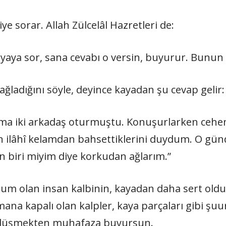
iye sorar. Allah Zülcelâl Hazretleri de:
kayaya sor, sana cevabı o versin, buyurur. Bunun
n ﷻ izniyle niye ağladığını söyle, deyince kayadan şu cevap gelir:
nıma iki arkadaş oturmuştu. Konuşurlarken cehe
en ilâhî kelamdan bahsettiklerini duydum. O gü
 biri miyim diye korkudan ağlarım.”
um olan insan kalbinin, kayadan daha sert oldu
ana kapalı olan kalpler, kaya parçaları gibi ş
iyeye düşmekten muhafaza buyursun.