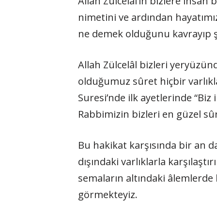
Allah Zülcelâl’in bizlere ihsa
nimetini ve ardından hayatımı
ne demek olduğunu kavrayıp şü
Allah Zülcelâl bizleri yeryüzü
olduğumuz sûret hiçbir varlık
Suresi’nde ilk ayetlerinde “Biz
Rabbimizin bizleri en güzel sûr
Bu hakikat karşısında bir an d
dışındaki varlıklarla karşılaşt
semaların altındaki âlemlerd
görmekteyiz.