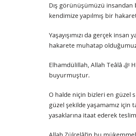
Dış görünüşümüzü insandan baş
kendimize yapılmış bir hakaret
Yaşayışımızı da gerçek insan ya
hakarete muhatap olduğumuzu 
Elhamdülillah, Allah Teâlâ ﷻ Hazretleri bizlere, en azından yapılan bu hakaretleri anlayacak kadar akıl ihsan
buyurmuştur.
O halde niçin bizleri en güzel 
güzel şekilde yaşamamız için
yasaklarına itaat ederek tesli
Allah Zülcelâl’in bu mükemmel v