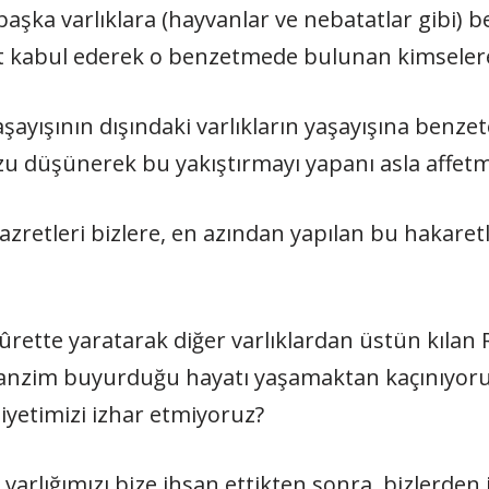
ka varlıklara (hayvanlar ve nebatatlar gibi) b
 kabul ederek o benzetmede bulunan kimselere dar
şayışının dışındaki varlıkların yaşayışına benzete
düşünerek bu yakıştırmayı yapanı asla affetm
sûrette yaratarak diğer varlıklardan üstün kılan
 tanzim buyurduğu hayatı yaşamaktan kaçınıyor
miyetimizi izhar etmiyoruz?
arlığımızı bize ihsan ettikten sonra, bizlerden 