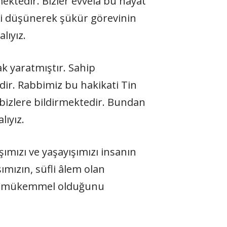
ektedir. Bizler evvela bu hayat
ri düşünerek şükür görevinin
lıyız.
k yaratmıştır. Sahip
ir. Rabbimiz bu hakikati Tin
k bizlere bildirmektedir. Bundan
lıyız.
ımızı ve yaşayışımızı insanın
ımızın, süfli âlem olan
 ve mükemmel olduğunu