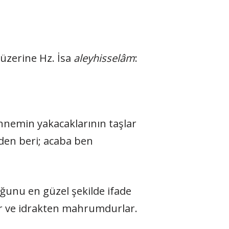
 üzerine Hz. İsa
aleyhisselâm
:
nnemin yakacaklarının taşlar
nden beri; acaba ben
ğunu en güzel şekilde ifade
uur ve idrakten mahrumdurlar.