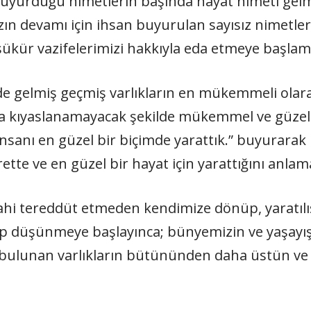
n buyurduğu nimetlerin başında hayat nimeti gelm
zın devamı için ihsan buyurulan sayısız nimetle
kür vazifelerimizi hakkıyla eda etmeye başlama
nde gelmiş geçmiş varlıkların en mükemmeli olara
la kıyaslanamayacak şekilde mükemmel ve güzeld
 insanı en güzel bir biçimde yarattık.” buyurara
ette ve en güzel bir hayat için yarattığını anlama
ahi tereddüt etmeden kendimize dönüp, yaratılış
ırıp düşünmeye başlayınca; bünyemizin ve yaşayış
e bulunan varlıkların bütününden daha üstün