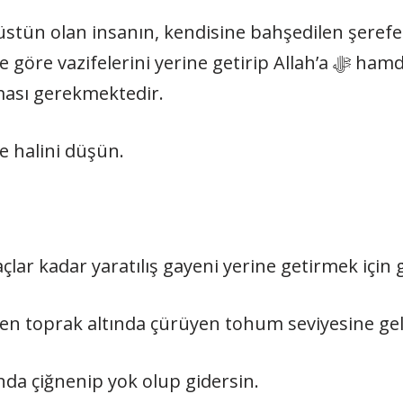
üstün olan insanın, kendisine bahşedilen şerefe 
erini yerine getirip Allah’a ﷻ hamd ve şükür görevlerini ifa
ması gerekmektedir.
ve halini düşün.
açlar kadar yaratılış gayeni yerine getirmek için 
en toprak altında çürüyen tohum seviyesine geli
da çiğnenip yok olup gidersin.