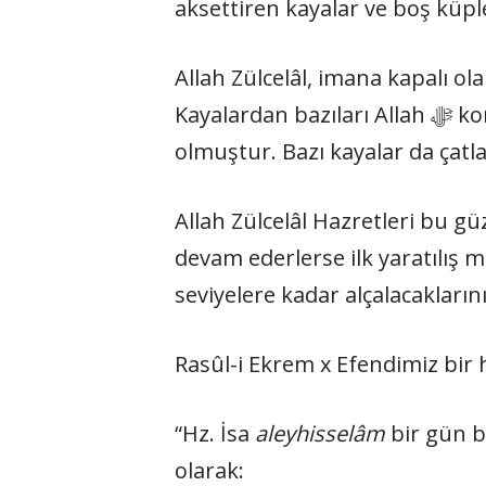
aksettiren kayalar ve boş küple
Allah Zülcelâl, imana kapalı ol
Kayalardan bazıları Allah ﷻ korkusundan korkup ağlamıştır. Bazıları ise Allah ﷻ korkusundan parça parça
olmuştur. Bazı kayalar da çatl
Allah Zülcelâl Hazretleri bu gü
devam ederlerse ilk yaratılış 
seviyelere kadar alçalacaklarını
Rasûl-i Ekrem x Efendimiz bir 
“Hz. İsa
aleyhisselâm
bir gün b
olarak: