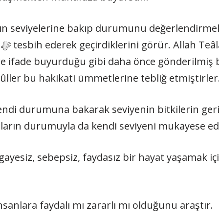
arın seviyelerine bakıp durumunu değerlendirmeli
ı
ere ifade buyurduğu gibi daha önce gönderilmiş 
ûller bu hakikati ümmetlerine tebliğ etmiştirler
nların durumuyla da kendi seviyeni mukayese edi
gayesiz, sebepsiz, faydasız bir hayat yaşamak iç
nsanlara faydalı mı zararlı mı olduğunu araştır.