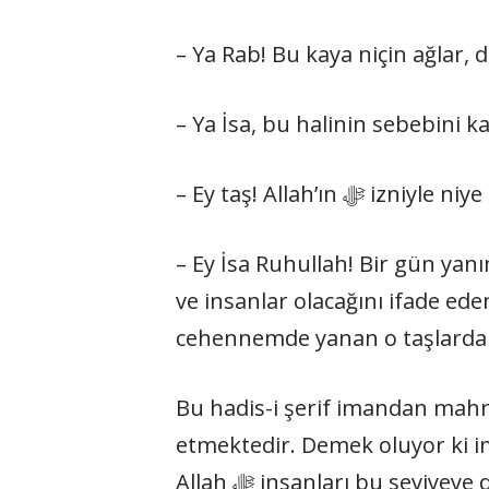
– Ya Rab! Bu kaya niçin ağlar, d
– Ya İsa, bu halinin sebebini 
– Ey taş! Allah’ı
– Ey İsa Ruhullah! Bir gün ya
ve insanlar olacağını ifade ed
cehennemde yanan o taşlardan
Bu hadis-i şerif imandan mahr
etmektedir. Demek oluyor ki im
Allah ﷻ insanları bu sev