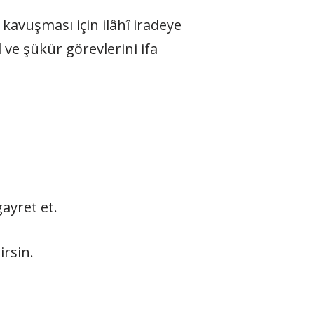
kavuşması için ilâhî iradeye
gayret et.
rsin.