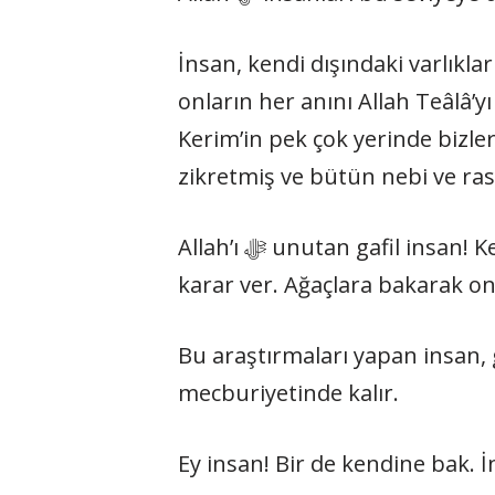
İnsan, kendi dışındaki varlıkl
onların her anını Allah Teâlâ’yı ﷻ tesbih ederek geçirdiklerini görür. Allah Teâlâ ﷻ bu hususu Kur’an-
Kerim’in pek çok yerinde bizl
zikretmiş ve bütün nebi ve ras
Allah’ı ﷻ unutan gafil insan! Kendi durumuna bakarak seviyenin bitkilerin gerisinde mi önünde mi olduğuna
karar ver. Ağaçlara bakarak o
Bu araştırmaları yapan insan, 
mecburiyetinde kalır.
Ey insan! Bir de kendine bak. İ