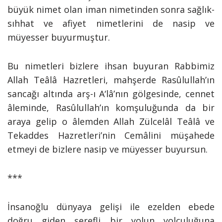
büyük nimet olan iman nimetinden sonra sağlık-
sıhhat ve afiyet nimetlerini de nasip ve
müyesser buyurmuştur.
Bu nimetleri bizlere ihsan buyuran Rabbimiz
Allah Teâlâ Hazretleri, mahşerde Rasûlullah’ın
sancağı altında arş-ı A‘lâ’nın gölgesinde, cennet
âleminde, Rasûlullah’ın komşuluğunda da bir
araya gelip o âlemden Allah Zülcelâl Teâlâ ve
Tekaddes Hazretleri’nin Cemâlini müşahede
etmeyi de bizlere nasip ve müyesser buyursun.
***
İnsanoğlu dünyaya gelişi ile ezelden ebede
doğru giden şerefli bir yolun yolculuğuna