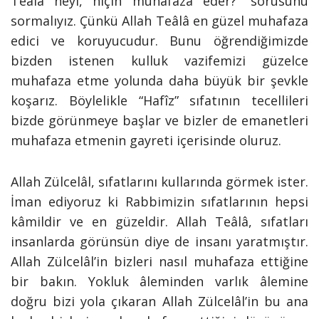
Teâlâ neyi, niçin muhafaza eder?” sorusunu
sormalıyız. Çünkü Allah Teâlâ en güzel muhafaza
edici ve koruyucudur. Bunu öğrendiğimizde
bizden istenen kulluk vazifemizi güzelce
muhafaza etme yolunda daha büyük bir şevkle
koşarız. Böylelikle “Hafîz” sıfatının tecellileri
bizde görünmeye başlar ve bizler de emanetleri
muhafaza etmenin gayreti içerisinde oluruz.
Allah Zülcelâl, sıfatlarını kullarında görmek ister.
İman ediyoruz ki Rabbimizin sıfatlarının hepsi
kâmildir ve en güzeldir. Allah Teâlâ, sıfatları
insanlarda görünsün diye de insanı yaratmıştır.
Allah Zülcelâl’in bizleri nasıl muhafaza ettiğine
bir bakın. Yokluk âleminden varlık âlemine
doğru bizi yola çıkaran Allah Zülcelâl’in bu ana