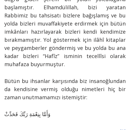
başlamıştır. Elhamdülillah, bizi yaratan
Rabbimiz bu tahsisatı bizlere bağışlamış ve bu
yolda bizleri muvaffakiyete erdirmek için bütün
imkânları hazırlayarak bizleri kendi kendimize
bırakmamıştır. Yol göstermek için ilâhî kitaplar
ve peygamberler göndermiş ve bu yolda bu ana
kadar bizleri “Hafîz” isminin tecellîsi olarak
muhafaza buyurmuştur.
Bütün bu ihsanlar karşısında biz insanoğlundan
da kendisine vermiş olduğu nimetleri hiç bir
zaman unutmamamızı istemiştir:
وَأَمَّا بِنِعْمَةِ رَبِّكَ فَحَدِّثْ