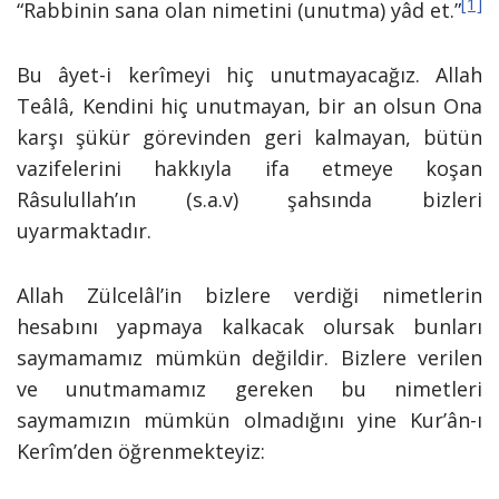
[1]
“Rabbinin sana olan nimetini (unutma) yâd et.”
Bu âyet-i kerîmeyi hiç unutmayacağız. Allah
Teâlâ, Kendini hiç unutmayan, bir an olsun Ona
karşı şükür görevinden geri kalmayan, bütün
vazifelerini hakkıyla ifa etmeye koşan
Râsulullah’ın (s.a.v) şahsında bizleri
uyarmaktadır.
Allah Zülcelâl’in bizlere verdiği nimetlerin
hesabını yapmaya kalkacak olursak bunları
saymamamız mümkün değildir. Bizlere verilen
ve unutmamamız gereken bu nimetleri
saymamızın mümkün olmadığını yine Kur’ân-ı
Kerîm’den öğrenmekteyiz: