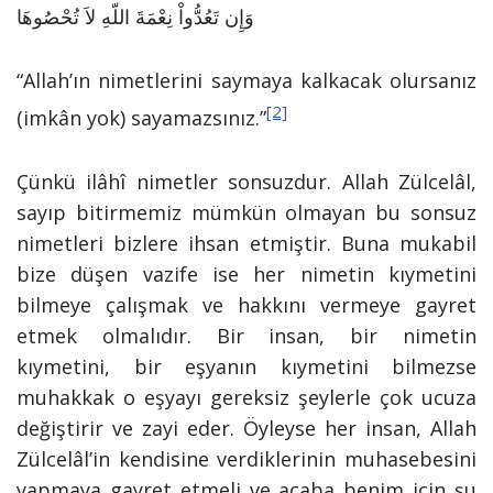
وَإِن تَعُدُّواْ نِعْمَةَ اللّهِ لاَ تُحْصُوهَا
“Allah’ın nimetlerini saymaya kalkacak olursanız
[2]
(imkân yok) sayamazsınız.”
Çünkü ilâhî nimetler sonsuzdur. Allah Zülcelâl,
sayıp bitirmemiz mümkün olmayan bu sonsuz
nimetleri bizlere ihsan etmiştir. Buna mukabil
bize düşen vazife ise her nimetin kıymetini
bilmeye çalışmak ve hakkını vermeye gayret
etmek olmalıdır. Bir insan, bir nimetin
kıymetini, bir eşyanın kıymetini bilmezse
muhakkak o eşyayı gereksiz şeylerle çok ucuza
değiştirir ve zayi eder. Öyleyse her insan, Allah
Zülcelâl’in kendisine verdiklerinin muhasebesini
yapmaya gayret etmeli ve acaba benim için şu