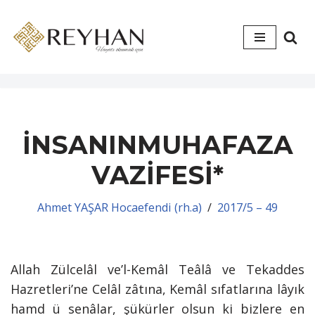
İçeriğe
geç
İNSANINMUHAFAZA
VAZİFESİ*
Ahmet YAŞAR Hocaefendi (rh.a)
2017/5 – 49
Allah Zülcelâl ve’l-Kemâl Teâlâ ve Tekaddes
Hazretleri’ne Celâl zâtına, Kemâl sıfatlarına lâyık
hamd ü senâlar, şükürler olsun ki bizlere en