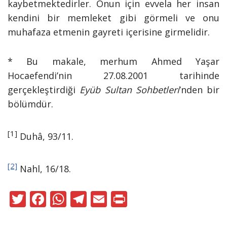
kaybetmektedirler. Onun için evvela her insan
kendini bir memleket gibi görmeli ve onu
muhafaza etmenin gayreti içerisine girmelidir.
* Bu makale, merhum Ahmed Yaşar
Hocaefendi’nin 27.08.2001 tarihinde
gerçekleştirdiği
Eyüb Sultan Sohbetleri
’nden bir
bölümdür.
[1]
Duhâ, 93/11.
[2]
Nahl, 16/18.
T
F
W
T
E
Pr
w
ac
h
el
m
in