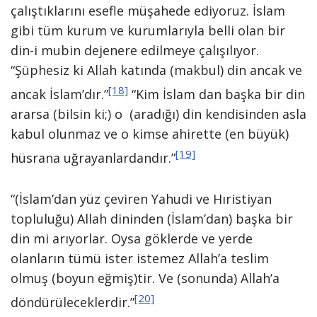
çalıştıklarını esefle müşahede ediyoruz. İslam
gibi tüm kurum ve kurumlarıyla belli olan bir
din-i mubin dejenere edilmeye çalışılıyor.
“Şüphesiz ki Allah katında (makbul) din ancak ve
[18]
ancak İslam’dır.”
“Kim İslam dan başka bir din
ararsa (bilsin ki;) o (aradığı) din kendisinden asla
kabul olunmaz ve o kimse ahirette (en büyük)
[19]
hüsrana uğrayanlardandır.”
“(İslam’dan yüz çeviren Yahudi ve Hıristiyan
topluluğu) Allah dininden (İslam’dan) başka bir
din mi arıyorlar. Oysa göklerde ve yerde
olanların tümü ister istemez Allah’a teslim
olmuş (boyun eğmiş)tir. Ve (sonunda) Allah’a
[20]
döndürüleceklerdir.”