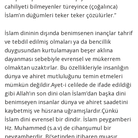
cahiliyeti bilmeyenler türeyince (çoğalınca)
İslam’ın düğümleri teker teker çözülürler.”
İslam dininin dışında benimsenen inançlar tahrif
ve tebdil edilmiş olmaları ya da bencillik
duygusundan kurtulamayan beşer aklına
dayanması sebebiyle evrensel ve mükerrem
olmaktan uzaktırlar. Bu özellikleriyle insanlığın
dünya ve ahiret mutluluğunu temin etmeleri
mümkün değildir.Ayet-i celilede de ifade edildiği
gibi Allah’ın son dini olan İslam’dan başka dini
benimseyen insanlar dünya ve ahiret saadetini
kaybetmiş ve hüsrana uğramışlardır.Çünkü
İslam dini evrensel bir dindir. İslam peygamberi
Hz. Muhammed (s.a.v) de cihanşumul bir
peygamberdir. Bi’setinden itibaren muasır