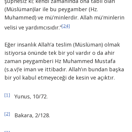
şüphesiz ki; kendi zamanında ona tabii olan
(Müslüman)lar ile bu peygamber (Hz.
Muhammed) ve mü’minlerdir. Allah mü’minlerin
[24]
velisi ve yardımcısıdır.”
Eğer insanlık Allah’a teslim (Müslüman) olmak
istiyorsa önünde tek bir yol vardır o da ahir
zaman peygamberi Hz Muhammed Mustafa
(s.a.v)’e iman ve ittibadır. Allah’ın bundan başka
bir yol kabul etmeyeceği de kesin ve açıktır.
[1]
Yunus, 10/72.
[2]
Bakara, 2/128.