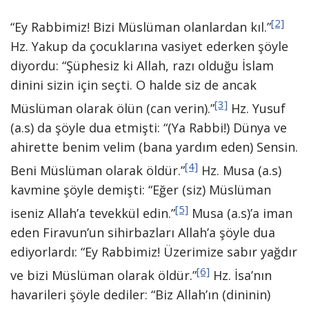
[2]
“Ey Rabbimiz! Bizi Müslüman olanlardan kıl.”
Hz. Yakup da çocuklarına vasiyet ederken şöyle
diyordu: “Şüphesiz ki Allah, razı olduğu İslam
dinini sizin için seçti. O halde siz de ancak
[3]
Müslüman olarak ölün (can verin).”
Hz. Yusuf
(a.s) da şöyle dua etmişti: “(Ya Rabbi!) Dünya ve
ahirette benim velim (bana yardım eden) Sensin.
[4]
Beni Müslüman olarak öldür.”
Hz. Musa (a.s)
kavmine şöyle demişti: “Eğer (siz) Müslüman
[5]
iseniz Allah’a tevekkül edin.”
Musa (a.s)’a iman
eden Firavun’un sihirbazları Allah’a şöyle dua
ediyorlardı: “Ey Rabbimiz! Üzerimize sabır yağdır
[6]
ve bizi Müslüman olarak öldür.”
Hz. İsa’nın
havarileri şöyle dediler: “Biz Allah’ın (dininin)