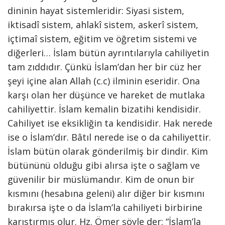
dininin hayat sistemleridir: Siyasi sistem,
iktisadî sistem, ahlakî sistem, askerî sistem,
içtimaî sistem, eğitim ve öğretim sistemi ve
diğerleri… İslam bütün ayrıntılarıyla cahiliyetin
tam zıddıdır. Çünkü İslam’dan her bir cüz her
şeyi içine alan Allah (c.c) ilminin eseridir. Ona
karşı olan her düşünce ve hareket de mutlaka
cahiliyettir. İslam kemalin bizatihi kendisidir.
Cahiliyet ise eksikliğin ta kendisidir. Hak nerede
ise o İslam’dır. Bâtıl nerede ise o da cahiliyettir.
İslam bütün olarak gönderilmiş bir dindir. Kim
bütününü olduğu gibi alırsa işte o sağlam ve
güvenilir bir müslümandır. Kim de onun bir
kısmını (hesabına geleni) alır diğer bir kısmını
bırakırsa işte o da İslam’la cahiliyeti birbirine
karıştırmış olur. Hz. Ömer şöyle der: “İslam’la