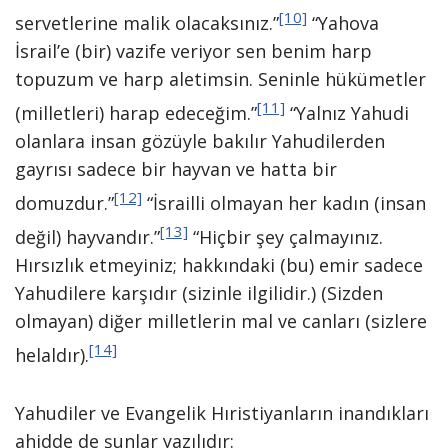
[10]
servetlerine malik olacaksınız.”
“Yahova
İsrail’e (bir) vazife veriyor sen benim harp
topuzum ve harp aletimsin. Seninle hükümetler
[11]
(milletleri) harap edeceğim.”
“Yalnız Yahudi
olanlara insan gözüyle bakılır Yahudilerden
gayrısı sadece bir hayvan ve hatta bir
[12]
domuzdur.”
“İsrailli olmayan her kadın (insan
[13]
değil) hayvandır.”
“Hiçbir şey çalmayınız.
Hırsızlık etmeyiniz; hakkındaki (bu) emir sadece
Yahudilere karşıdır (sizinle ilgilidir.) (Sizden
olmayan) diğer milletlerin mal ve canları (sizlere
[14]
helaldır).
Yahudiler ve Evangelik Hıristiyanların inandıkları
ahidde de şunlar yazılıdır: