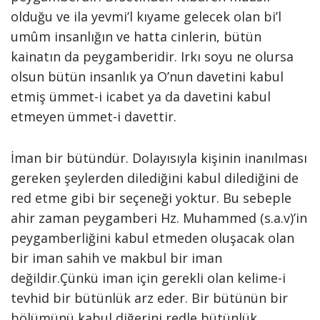
olduğu ve ila yevmi’l kıyame gelecek olan bi’l
umûm insanlığın ve hatta cinlerin, bütün
kainatın da peygamberidir. Irkı soyu ne olursa
olsun bütün insanlık ya O’nun davetini kabul
etmiş ümmet-i icabet ya da davetini kabul
etmeyen ümmet-i davettir.
İman bir bütündür. Dolayısıyla kişinin inanılması
gereken şeylerden dilediğini kabul dilediğini de
red etme gibi bir seçeneği yoktur. Bu sebeple
ahir zaman peygamberi Hz. Muhammed (s.a.v)’in
peygamberliğini kabul etmeden oluşacak olan
bir iman sahih ve makbul bir iman
değildir.Çünkü iman için gerekli olan kelime-i
tevhid bir bütünlük arz eder. Bir bütünün bir
bölümünü kabul diğerini redle bütünlük