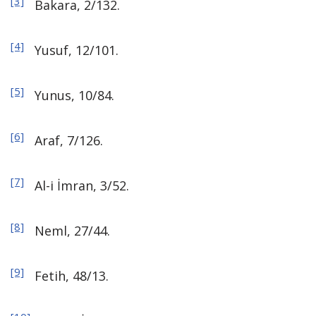
[3]
Bakara, 2/132.
[4]
Yusuf, 12/101.
[5]
Yunus, 10/84.
[6]
Araf, 7/126.
[7]
Al-i İmran, 3/52.
[8]
Neml, 27/44.
[9]
Fetih, 48/13.