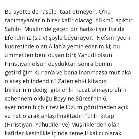
Bu ayette de rasûle itaat etmeyen, O’nu
tanımayanların birer kafir olacağı hükmü açıktır.
Sahih-i Müslim’de geçen bir hadis-i şerifte de
Efendimiz (s.a.v) şöyle buyuruyor: “Nefsim yed-i
kudretinde olan Allah’a yemin ederim ki; bu
ümmetten beni duyan biri; Yahudi olsun
Hıristiyan olsun duyduktan sonra benim
getirdiğim Kur’an’a ve bana inanmazsa mutlaka
o ateş ehlindendir.” Zaten ehl-i kitabın
birilerinin dediği gibi ehl-i necat olmayıp ehl-i
cehennem olduğu Beyyine Sûresi’nin 6.
ayetinden hiçbir tevile lüzum görülmeden açık
ve net olarak anlaşılmaktadır: “Ehl-i kitap
(Hıristiyan, Yahudiler ve) Müşriklerden olan
kafirler kesinlikle içinde temelli kalıcı olarak