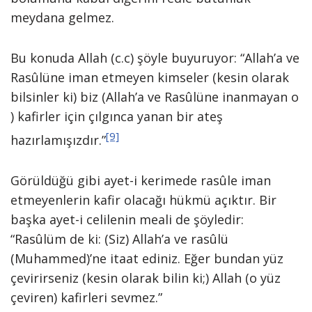
meydana gelmez.
Bu konuda Allah (c.c) şöyle buyuruyor: “Allah’a ve
Rasûlüne iman etmeyen kimseler (kesin olarak
bilsinler ki) biz (Allah’a ve Rasûlüne inanmayan o
) kafirler için çılgınca yanan bir ateş
[9]
hazırlamışızdır.”
Görüldüğü gibi ayet-i kerimede rasûle iman
etmeyenlerin kafir olacağı hükmü açıktır. Bir
başka ayet-i celilenin meali de şöyledir:
“Rasûlüm de ki: (Siz) Allah’a ve rasûlü
(Muhammed)’ne itaat ediniz. Eğer bundan yüz
çevirirseniz (kesin olarak bilin ki;) Allah (o yüz
çeviren) kafirleri sevmez.”