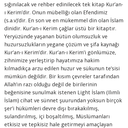
sığınılacak ve rehber edinilecek tek kitap Kur’an-
ı Kerim’dir. Onun mübelliğı olan Efendimiz
(s.a.v)’dir. En son ve en mükemmel din olan İslam
dinidir. Kur’an-ı Kerim çağlar üstü bir kitaptır.
Yeryüzünde yaşanan bütün olumsuzluk ve
huzursuzlukların yegane çözüm ve şifa kaynağı
Kur’an-ı Kerim’dir. Kur’an-ı Kerim’i gönlümüze,
zihnimize yerleştirip hayatımıza hakim
kılmadıkça arzu edilen huzur ve sükunun te’sisi
mümkün değildir. Bir kısım çevreler tarafından
Allah’ın razı olduğu değil de birilerinin
beğenisine sunulmak istenen Light İslam (Ilımlı
İslam) cihat ve sünnet şuurundan yoksun birçok
şer’i hükümleri devre dışı bırakakılmış,
sulandırılmış, içi boşaltılmış, Müslümanları
etkisiz ve tepkisiz hale getirmeyi amaçlayan