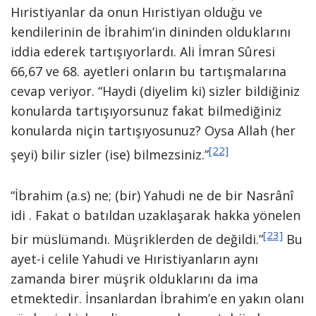
Hıristiyanlar da onun Hıristiyan olduğu ve
kendilerinin de İbrahim’in dininden olduklarını
iddia ederek tartışıyorlardı. Ali İmran Sûresi
66,67 ve 68. ayetleri onların bu tartışmalarına
cevap veriyor. “Haydi (diyelim ki) sizler bildiğiniz
konularda tartışıyorsunuz fakat bilmediğiniz
konularda niçin tartışıyosunuz? Oysa Allah (her
[22]
şeyi) bilir sizler (ise) bilmezsiniz.”
“İbrahim (a.s) ne; (bir) Yahudi ne de bir Nasrânî
idi . Fakat o batıldan uzaklaşarak hakka yönelen
[23]
bir müslümandı. Müşriklerden de değildi.”
Bu
ayet-i celile Yahudi ve Hıristiyanların aynı
zamanda birer müşrik olduklarını da ima
etmektedir. İnsanlardan İbrahim’e en yakın olanı