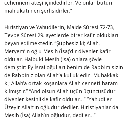
cehennem ateşi içindedirler. Ve onlar bütün
mahlukatın en şerlisidirler.”
Hıristiyan ve Yahudilerin, Maide Sûresi 72-73,
Tevbe Sûresi 29. ayetlerde birer kafir oldukları
beyan edilmektedir. “Şüphesiz ki; Allah,
Meryem’in oğlu Mesih (İsa)’dir diyenler kafir
oldular. Halbuki Mesih (İsa) onlara şöyle
demiştir: Ey İsrailoğulları benim de Rabbim sizin
de Rabbiniz olan Allah’a kulluk edin. Muhakkak
ki; Allah’a ortak koşanlara Allah cenneti haram
kılmıştır.” “And olsun Allah üçün üçüncüsüdür
diyenler kesinlikle kafir oldular…” “Yahudiler
Üzeyir Allah’ın oğludur dediler. Hıristiyanlar da
Mesih (İsa) Allah’ın oğludur, dediler…”