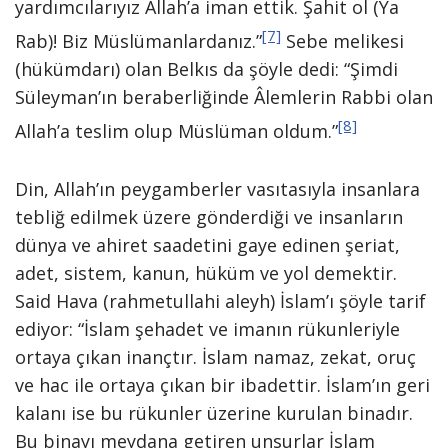
yardımcılarıyız Allah’a iman ettik. Şahit ol (Ya
[7]
Rab)! Biz Müslümanlardanız.”
Sebe melikesi
(hükümdarı) olan Belkıs da şöyle dedi: “Şimdi
Süleyman’ın beraberliğinde Âlemlerin Rabbi olan
[8]
Allah’a teslim olup Müslüman oldum.”
Din, Allah’ın peygamberler vasıtasıyla insanlara
tebliğ edilmek üzere gönderdiği ve insanların
dünya ve ahiret saadetini gaye edinen şeriat,
adet, sistem, kanun, hüküm ve yol demektir.
Said Hava (rahmetullahi aleyh) İslam’ı şöyle tarif
ediyor: “İslam şehadet ve imanın rükunleriyle
ortaya çıkan inançtır. İslam namaz, zekat, oruç
ve hac ile ortaya çıkan bir ibadettir. İslam’ın geri
kalanı ise bu rükunler üzerine kurulan binadır.
Bu binayı meydana getiren unsurlar İslam