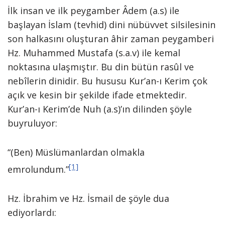
İlk insan ve ilk peygamber Âdem (a.s) ile
başlayan İslam (tevhid) dini nübüvvet silsilesinin
son halkasını oluşturan âhir zaman peygamberi
Hz. Muhammed Mustafa (s.a.v) ile kemal
noktasına ulaşmıştır. Bu din bütün rasûl ve
nebîlerin dinidir. Bu hususu Kur’an-ı Kerim çok
açık ve kesin bir şekilde ifade etmektedir.
Kur’an-ı Kerim’de Nuh (a.s)’ın dilinden şöyle
buyruluyor:
“(Ben) Müslümanlardan olmakla
[1]
emrolundum.”
Hz. İbrahim ve Hz. İsmail de şöyle dua
ediyorlardı: