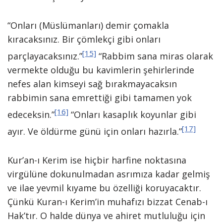
“Onları (Müslümanları) demir çomakla
kıracaksınız. Bir çömlekçi gibi onları
[15]
parçlayacaksınız.”
“Rabbim sana miras olarak
vermekte olduğu bu kavimlerin şehirlerinde
nefes alan kimseyi sağ bırakmayacaksın
rabbimin sana emrettiği gibi tamamen yok
[16]
edeceksin.”
“Onları kasaplık koyunlar gibi
[17]
ayır. Ve öldürme günü için onları hazırla.”
Kur’an-ı Kerim ise hiçbir harfine noktasına
virgülüne dokunulmadan asrımıza kadar gelmiş
ve ilae yevmil kıyame bu özelliği koruyacaktır.
Çünkü Kuran-ı Kerim’in muhafızı bizzat Cenab-ı
Hak’tır. O halde dünya ve ahiret mutluluğu için