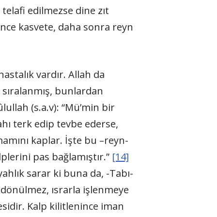
 telafi edilmezse dine zıt
önce kasvete, daha sonra reyn
astalık vardır. Allah da
i sıralanmış, bunlardan
lullah (s.a.v): “Mü’min bir
hı terk edip tevbe ederse,
mamını kaplar. İşte bu –reyn-
plerini pas bağlamıştır.”
[14]
ahlık sarar ki buna da, -Tabı-
n dönülmez, ısrarla işlenmeye
sidir. Kalp kilitlenince iman