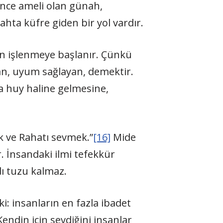
ce ameli olan günah,
hta küfre giden bir yol vardır.
n işlenmeye başlanır. Çünkü
an, uyum sağlayan, demektir.
da huy haline gelmesine,
k ve Rahatı sevmek.”
[16]
Mide
. İnsandaki ilmi tefekkür
dı tuzu kalmaz.
ki: insanların en fazla ibadet
 Kendin için sevdiğini insanlar