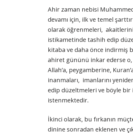
Ahir zaman nebisi Muhammed (s
devamı için, ilk ve temel şart
olarak öğrenmeleri, akaitlerin
istikametinde tashih edip düzel
kitaba ve daha önce indirmiş bu
ahiret gününü inkar ederse o,
Allah’a, peygamberine, Kuran’
inanmaları, imanlarını yeniden
edip düzeltmeleri ve böyle bi
istenmektedir.
İkinci olarak, bu fırkanın müçt
dinine sonradan eklenen ve çık