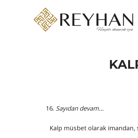
İçeriğe
geç
KAL
Sayıdan devam…
Kalp müsbet olarak imandan, s