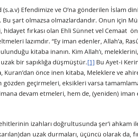
.a.v) Efendimize ve O’na gönderilen İslam din
tır. Bu şart olmazsa olmazlardandır. Onun için Mü
i, hidayet fırkası olan Ehli Sünnet vel Cemaat ön
tmeleri lazımdır. “Ey iman edenler, Allah’a, Ras
lunduğu kitaba inanın. Kim Allah’ı, meleklerini, 
 uzak bir sapıklığa düşmüştür.
[1]
Bu Ayet-i Ker
a, Kuran’dan önce inen kitaba, Meleklere ve ahi
 gözden geçirmeleri, eksikleri varsa tamamlamala
r imana devam etmeleri, hem de, (yeniden) iman 
ehitlerinin izahları doğrultusunda şer’i ahkam il
arılan)dan uzak durmaları, üçüncü olarak da, fır