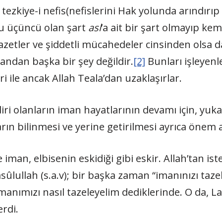
ve tezkiye-i nefis(nefislerini Hak yolunda arındır
u üçüncü olan şart
asl
’a ait bir şart olmayıp kema
azetler ve şiddetli mücahedeler cinsinden olsa da
yandan başka bir şey değildir.
[2]
Bunları işleyenle
i ile ancak Allah Teala’dan uzaklaşırlar.
diri olanların iman hayatlarının devamı için, yuk
arın bilinmesi ve yerine getirilmesi ayrıca önem 
de iman, elbisenin eskidiği gibi eskir. Allah’tan ist
ûlullah (s.a.v); bir başka zaman “imanınızı taze
anımızı nasıl tazeleyelim dediklerinde. O da, La
rdi.