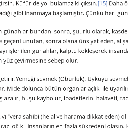
rsin. Küfür de yol bulamaz ki çıksın.
[15]
Daha ön
aşadığı gibi inanmaya başlamıştır. Çünkü her güna
n günahlar bundan sonra, şuurlu olarak, kasde
e geçeni unutan, sonra olana ünsiyet eden, alış
layı işlenilen günahlar, kalpte kökleşerek insan
n yüz çevirmesine sebep olur.
) getirir.Yemeği sevmek (Oburluk). Uykuyu sevme
r. Mide dolunca bütün organlar açlık ile uyarılır
ış azalır, huşu kaybolur, ibadetlerin halaveti, ta
.v) “vera sahibi (helal ve harama dikkat eden) ol 
 razı ol) ki, insanların en fazla şükredeni olasın.