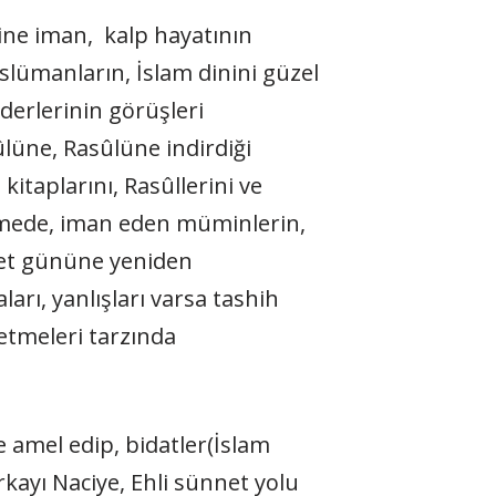
ine iman, kalp hayatının
slümanların, İslam dinini güzel
derlerinin görüşleri
ûlüne, Rasûlüne indirdiği
kitaplarını, Rasûllerini ve
imede, iman eden müminlerin,
ret gününe yeniden
rı, yanlışları varsa tashih
etmeleri tarzında
e amel edip, bidatler(İslam
kayı Naciye, Ehli sünnet yolu