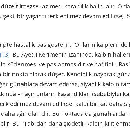
zeltilmezse -azimet- kararlılık halini alır. O da
şekil bir yaşantı terk edilmez devam edilirse, 
pte hastalık baş gösterir. “Onların kalplerinde h
[13]
Bu Ayet-i Kerimenin izahında, kalbin haller
hla küflenmesi ve paslanmasıdır ve hafifidir. Rasû
h bir nokta olarak düşer. Kendini kınayarak güna
 Eğer günahlara devam ederse, siyahlık kalbin ta
kında –Hayır onların kazandıkları (sebebiyle) kal
k edilmez devam edilirse, kalbi bir kat daha siy
en daha ağır olanıdır. Bu noktada da günahlarda
lir. Bu ‘Tabı’dan daha şiddetli, kalbin kilitlenme