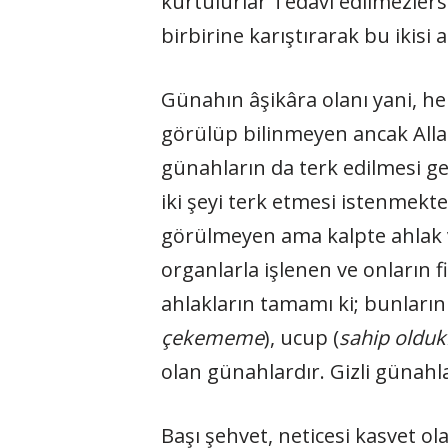
kurtulurlar Tedavi edilmezlerse
birbirine karıştırarak bu ikis
Günahın âşikâra olanı yani, her
görülüp bilinmeyen ancak Allah
günahların da terk edilmesi ger
iki şeyi terk etmesi istenmekte
görülmeyen ama kalpte ahlak v
organlarla işlenen ve onların fi
ahlakların tamamı ki; bunların 
çekememe
), ucup (
sahip olduk
olan günahlardır. Gizli günahlar
Başı şehvet, neticesi kasvet o