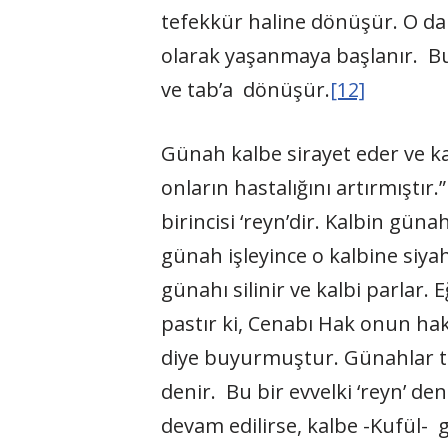
tefekkür haline dönüşür. O da dü
olarak yaşanmaya başlanır. Bu 
ve tab’a dönüşür.
[12]
Günah kalbe sirayet eder ve kal
onların hastalığını artırmıştır.”
birincisi ‘reyn’dir. Kalbin güna
günah işleyince o kalbine siya
günahı silinir ve kalbi parlar.
pastır ki, Cenabı Hak onun hak
diye buyurmuştur. Günahlar ter
denir. Bu bir evvelki ‘reyn’ d
devam edilirse, kalbe -Kufül- ge