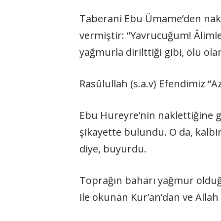
Taberani Ebu Ümame’den naklet
vermiştir: “Yavrucuğum! Âlimle
yağmurla dirilttiği gibi, ölü ola
Rasûlullah (s.a.v) Efendimiz “Az 
Ebu Hureyre’nin naklettiğine g
şikayette bulundu. O da, kalbi
diye, buyurdu.
Toprağın baharı yağmur olduğu 
ile okunan Kur’an’dan ve Allah 