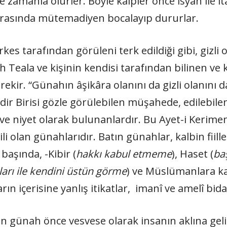
 zamanla ölürler. Böyle kalpler önce isyan ile it
i arasında mütemadiyen bocalayıp dururlar.
kes tarafından görüleni terk edildiği gibi, gizli 
 Teala ve kişinin kendisi tarafından bilinen ve k
ekir. “Günahın âşikâra olanını da gizli olanını da
dir Birisi gözle görülebilen müşahede, edilebilen
e niyet olarak bulunanlardır. Bu Ayet-i Kerimen
ili olan günahlarıdır. Batın günahlar, kalbin fiille
başında, -Kibir (
hakkı kabul etmeme
), Haset (
ba
ları ile kendini üstün görme
) ve Müslümanlara ka
ın içerisine yanlış itikatlar, imanî ve amelî bidat
lan günah önce vesvese olarak insanın aklına gel