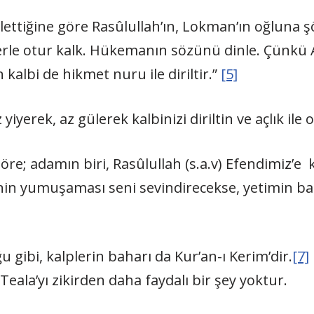
tiğine göre Rasûlullah’ın, Lokman’ın oğluna şöy
rle otur kalk. Hükemanın sözünü dinle. Çünkü Al
n kalbi de hikmet nuru ile diriltir.”
[5]
yiyerek, az gülerek kalbinizi diriltin ve açlık ile 
öre; adamın biri, Rasûlullah (s.a.v) Efendimiz’e
nin yumuşaması seni sevindirecekse, yetimin baş
gibi, kalplerin baharı da Kur’an-ı Kerim’dir.
[7]
Teala’yı zikirden daha faydalı bir şey yoktur.