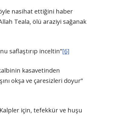
le nasihat ettiğini haber
lah Teala, ölü araziyi sağanak
onu saflaştırıp inceltin”
[6]
 kalbinin kasavetinden
ını okşa ve çaresizleri doyur”
Kalpler için, tefekkür ve huşu