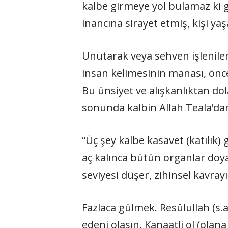
kalbe girmeye yol bulamaz ki gi
inancına sirayet etmiş, kişi y
Unutarak veya sehven işlenile
insan kelimesinin manası, önc
Bu ünsiyet ve alışkanlıktan do
sonunda kalbin Allah Teala’da
“Üç şey kalbe kasavet (katılık
aç kalınca bütün organlar doya
seviyesi düşer, zihinsel kavray
Fazlaca gülmek. Resûlullah (s.a
edeni olasın. Kanaatli ol (olana