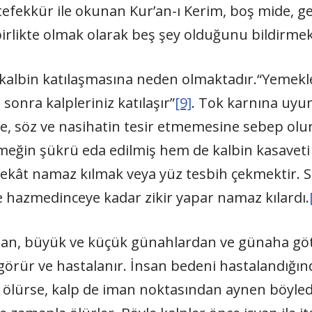
tefekkür ile okunan Kur’an-ı Kerim, boş mide, g
birlikte olmak olarak beş şey olduğunu bildirmek
lbin katılaşmasına neden olmaktadır.“Yemeklerin
onra kalpleriniz katılaşır”
[9]
. Tok karnına uyu
 söz ve nasihatin tesir etmemesine sebep olur
emeğin şükrü eda edilmiş hem de kalbin kasavet
rekât namaz kılmak veya yüz tesbih çekmektir. S
 hazmedinceye kadar zikir yapar namaz kılardı.
çtan, büyük ve küçük günahlardan ve günaha gö
örür ve hastalanır. İnsan bedeni hastalandığında
l ölürse, kalp de iman noktasından aynen böyledir