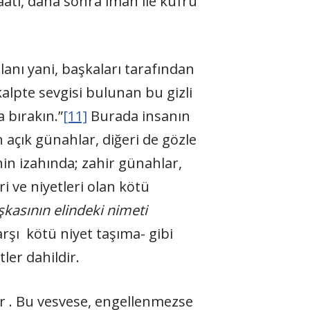
aati, daha sonra iman ile küfrü
olanı yani, başkaları tarafından
alpte sevgisi bulunan bu gizli
 bırakın.”
[11]
Burada insanın
 açık günahlar, diğeri de gözle
in izahında; zahir günahlar,
ri ve niyetleri olan kötü
şkasının elindeki nimeti
rşı kötü niyet taşıma- gibi
ler dahildir.
ir . Bu vesvese, engellenmezse