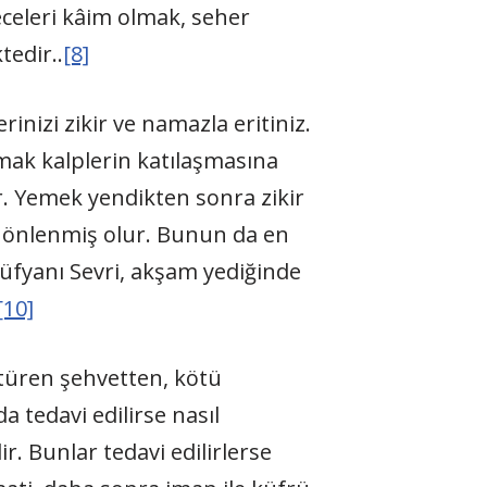
eceleri kâim olmak, seher
tedir..
[8]
izi zikir ve namazla eritiniz.
mak kalplerin katılaşmasına
. Yemek yendikten sonra zikir
i önlenmiş olur. Bunun da en
üfyanı Sevri, akşam yediğinde
[10]
türen şehvetten, kötü
 tedavi edilirse nasıl
. Bunlar tedavi edilirlerse