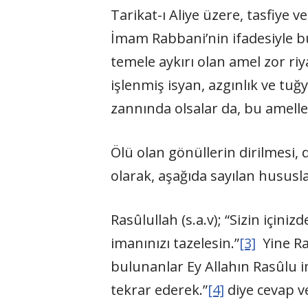
Tarikat-ı Aliye üzere, tasfiye 
İmam Rabbani’nin ifadesiyle b
temele aykırı olan amel zor riy
işlenmiş isyan, azgınlık ve tuğ
zannında olsalar da, bu ameller
Ölü olan gönüllerin dirilmesi, 
olarak, aşağıda sayılan hususl
Rasûlullah (s.a.v); “Sizin içiniz
imanınızı tazelesin.”
[3]
Yine Ras
bulunanlar Ey Allahın Rasûlu im
tekrar ederek.”
[4]
diye cevap ve