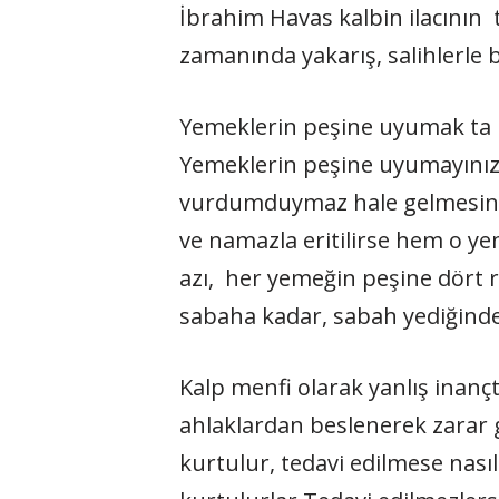
İbrahim Havas kalbin ilacının 
zamanında yakarış, salihlerle 
Yemeklerin peşine uyumak ta ka
Yemeklerin peşine uyumayınız s
vurdumduymaz hale gelmesine,
ve namazla eritilirse hem o y
azı, her yemeğin peşine dört 
sabaha kadar, sabah yediğinde
Kalp menfi olarak yanlış inan
ahlaklardan beslenerek zarar g
kurtulur, tedavi edilmese nası